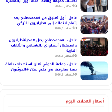
تكشف حقيقة واقعة “فتاة أوبر” بالقاهرة
أغسطس 5, 2026
عاجل- أول تعليق من #محمدصلاح بعد
إتمام انتقاله إلى #طرابزون التركي
أغسطس 5, 2026
عاجل- #محمدصلاح يصل #مدينةطرابزون..
واستقبال أسطوري بالشماريخ والألعاب
النارية
أغسطس 5, 2026
عاجل- جماعة الحوثي تعلن استهداف ناقلة
نفط سعودية في خليج عدن #الحوثيون
أغسطس 5, 2026
أسعار العملات اليوم