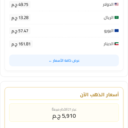
49.75 ج.م
الدولار
13.28 ج.م
الريال
57.47 ج.م
اليورو
161.81 ج.م
الدينار
عرض كافة الأسعار ←
أسعار الذهب الآن
عيار 21 (الأكثر مبيعاً)
5,910 ج.م