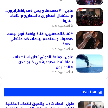
عاجل- #محمدصلاح يصل #مدينةطرابزون..
واستقبال أسطوري بالشماريخ والألعاب
النارية
أغسطس 5, 2026
#نقابةالصحفيين: فتاة واقعة أوبر ليست
صحفية.. وسنتقدم ببلاغات ضد منتحلي
الصفة
أغسطس 5, 2026
عاجل- جماعة الحوثي تعلن استهداف
ناقلة نفط سعودية في خليج عدن
#الحوثيون
أغسطس 5, 2026
اقرأ ايضا
عاجل- ادعاء كاذب وتلفيق تهمة.. الداخلية