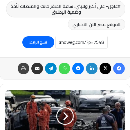
عاجل- علي أكبر ولايتي: ساعة الصفر حانت والمنصات تأخذ
وضعية الإطلاق.
موقع مصر الآن الاخباري
نسخ الرابط
فيسبوك
‫X
لينكدإن
ماسنجر
واتساب
تيلقرام
مشاركة عبر البريد
طباعة
#مصرع
6
أشخاص
في
اصطدام
مروحيتين
وتحطمهما