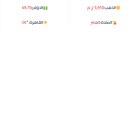
الذهب:
5,910 ج.م
الدولار:
49.75
الصلاة:
العصر
القاهرة:
26°