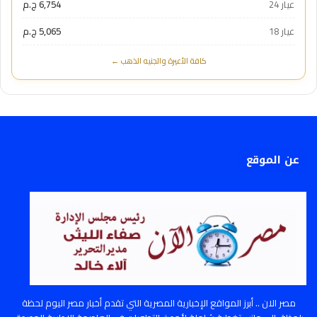
عيار 24
6,754 ج.م
عيار 18
5,065 ج.م
كافة الأعيرة والجنيه الذهب ←
عن الموقع
مصر الان .. أبرز المواقع الإخبارية المصرية التي تقدم أخبار مصر اليوم لحظة