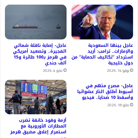
عاجل بينها السعودية
عاجل- إصابة ناقلة شمالي
والإمارات.. ترامب: أريد
الفجيرة.. وتصعيد أمريكي
استرداد “تكاليف الحماية” من
في هرمز بـ100 طائرة و15
دول خليجية
ألف جندي
يوليو 14, 2026
مايو 4, 2026
عاجل- مصرع متهم في
أسيوط أطلق النار عشوائيا
وأسقط 10 ضحايا.. فيديو
مايو 18, 2026
أزمة وقود خانقة تضرب
المطارات الأوروبية مع
استمرار إغلاق مضيق هرمز