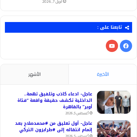
أبريل 7, 2026
تابعنا على :
فيسبوك
‫YouTube
الأخيرة
الأشهر
عاجل- ادعاء كاذب وتلفيق تهمة..
الداخلية تكشف حقيقة واقعة “فتاة
أوبر” بالقاهرة
أغسطس 5, 2026
عاجل- أول تعليق من #محمدصلاح بعد
إتمام انتقاله إلى #طرابزون التركي
أغسطس 5, 2026