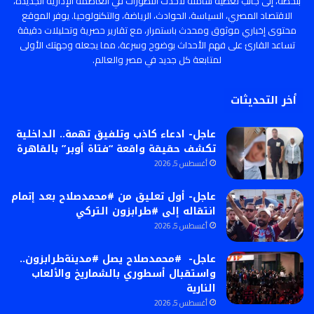
بلحظة، إلى جانب تغطية شاملة لأحدث التطورات في العاصمة الإدارية الجديدة،
الاقتصاد المصري، السياسة، الحوادث، الرياضة، والتكنولوجيا. يوفر الموقع
محتوى إخباري موثوق ومحدث باستمرار، مع تقارير حصرية وتحليلات دقيقة
تساعد القارئ على فهم الأحداث بوضوح وسرعة، مما يجعله وجهتك الأولى
لمتابعة كل جديد في مصر والعالم.
أخر التحديثات
عاجل- ادعاء كاذب وتلفيق تهمة.. الداخلية
تكشف حقيقة واقعة “فتاة أوبر” بالقاهرة
أغسطس 5, 2026
عاجل- أول تعليق من #محمدصلاح بعد إتمام
انتقاله إلى #طرابزون التركي
أغسطس 5, 2026
عاجل- #محمدصلاح يصل #مدينةطرابزون..
واستقبال أسطوري بالشماريخ والألعاب
النارية
أغسطس 5, 2026