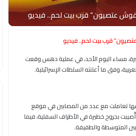
يون” قرب بيت لحم.. فيديو
يرة، مساء اليوم الأحد، في عملية دهس وقعت
ة، وفق ما أعلنته السلطات الإسرائيلية.
قها تعاملت مع عدد من المصابين في موقع
نهم فتاة تبلغ من العمر 17 عامًا أُصيبت بجروح خطيرة في الأطراف السفلية، فيما