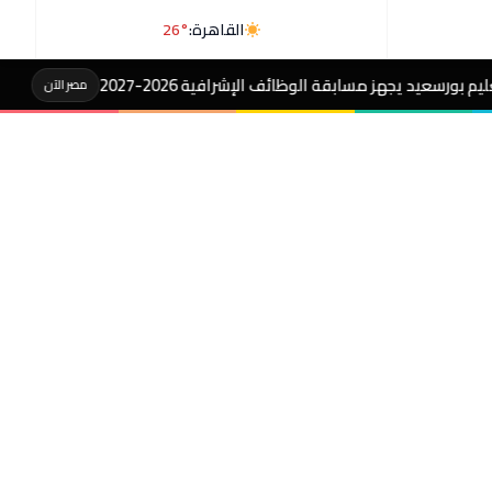
القاهرة:
26°
ف الإشرافية 2026-2027
#رسالةهيروشيما:التع
مصر الآن