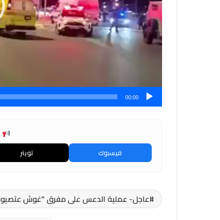
00:00
ش
فيسبوك
تويتر
عاجل- عملية الدعس على مفرق "غوش عتصيون" 