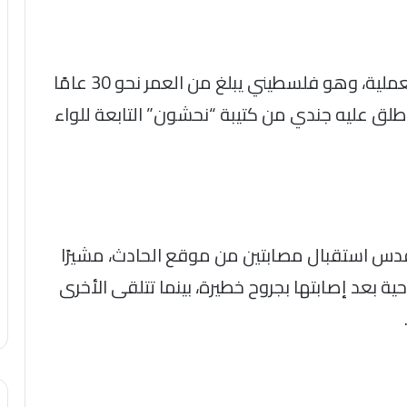
وأفادت مصادر أمنية إسرائيلية بأن منفذ العملية، وهو فلسطيني يبلغ من العمر نحو 30 عامًا
أطلق عليه جندي من كتيبة “نحشون” التابعة للواء
 استقبال مصابتين من موقع الحادث، مشيرًا
ة بعد إصابتها بجروح خطيرة، بينما تتلقى الأخرى