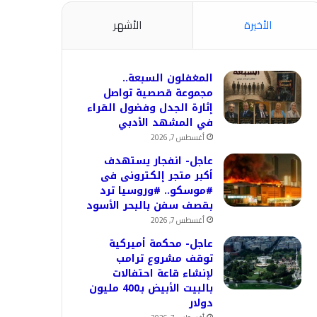
الأخيرة
الأشهر
المغفلون السبعة..
مجموعة قصصية تواصل
إثارة الجدل وفضول القراء
في المشهد الأدبي
أغسطس 7, 2026
عاجل- انفجار يستهدف
أكبر متجر إلكترونى فى
#موسكو.. #وروسيا ترد
بقصف سفن بالبحر الأسود
أغسطس 7, 2026
عاجل- محكمة أميركية
توقف مشروع ترامب
لإنشاء قاعة احتفالات
بالبيت الأبيض بـ400 مليون
دولار