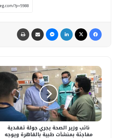
فيسبوك
‫X
لينكدإن
ماسنجر
مشاركة عبر البريد
طباعة
نائب
وزير
الصحة
يجري
جولة
تفقدية
مفاجئة
بمنشآت
طبية
نائب وزير الصحة يجري جولة تفقدية
بالقاهرة
ويوجه
مفاجئة بمنشآت طبية بالقاهرة ويوجه