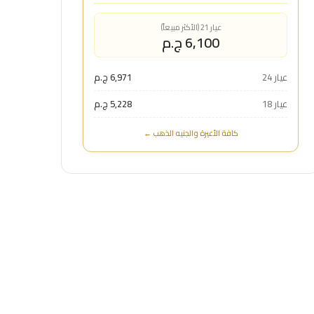
عيار 21 (الأكثر مبيعاً)
6,100 ج.م
عيار 24
6,971 ج.م
عيار 18
5,228 ج.م
كافة الأعيرة والجنيه الذهب ←