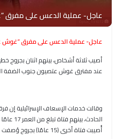
Oplus_131072
عاجل- عملية الدعس على مفرق “غوش عتص
أصيب ثلاثة أشخاص، بينهم اثنان بجروح خط
عند مفترق غوش عتصيون جنوب الضفة الغربي
وقالت خدمات الإسعاف الإسرائيلية إن فر
الحادث، بي
أُصيبت فتاة أخرى (15 عامًا) بجروح وُصفت بين المتوسطة والطفيفة.