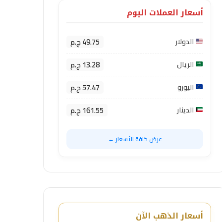
أسعار العملات اليوم
49.75 ج.م
الدولار
13.28 ج.م
الريال
57.47 ج.م
اليورو
161.55 ج.م
الدينار
عرض كافة الأسعار ←
أسعار الذهب الآن