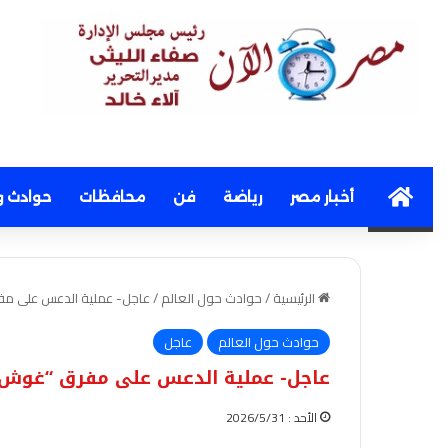
Home
أخبار مصر
رياضة
فن
محافظات
حوادث و
الرئيسية
/
حوادث حول العالم
/
عاجل- عملية الدعس على مف
حوادث حول العالم
عاجل
عاجل- عملية الدعس على مفرق “غوش ع
الأحد : 2026/5/31