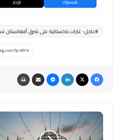
فيسبوك
تويتر
عاجل- غارات باكستانية على شرق أفغانستان ت
فيسبوك
‫X
لينكدإن
ماسنجر
مشاركة عبر البريد
طباعة
عاجل-
الحكومة
تطرح
6