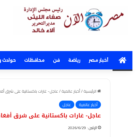
Home
أخبار مصر
رياضة
فن
محافظات
حوادث و
الرئيسية
/
أخبار عالمية
/
عاجل- غارات باكستانية على شرق أف
أخبار عالمية
عاجل
عاجل- غارات باكستانية على شرق أفغا
الإثنين : 2026/6/29