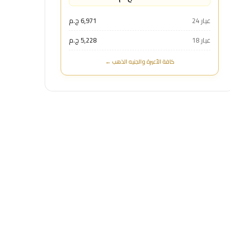
عيار 24
6,971 ج.م
عيار 18
5,228 ج.م
كافة الأعيرة والجنيه الذهب ←