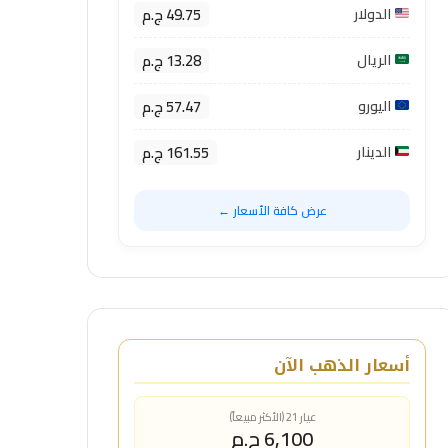
49.75 ج.م
الدولار
13.28 ج.م
الريال
57.47 ج.م
اليورو
161.55 ج.م
الدينار
عرض كافة الأسعار ←
أسعار الذهب الآن
عيار 21 (الأكثر مبيعاً)
6,100 ج.م