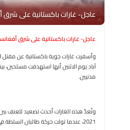
Oplus_131072
عاجل- غارات باكستانية على شرق أفغانس
وأسفرت غارات جوية باكستانية عن مقتل ا
آباد يوم الاثنين أنها استهدفت مسلحين، بي
مدنيين.
وتُعدّ هذه الغارات أحدث تصعيد للعنف بين ا
2021، عندما تولت حركة طالبان السلطة