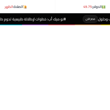
الدولار:
49.75
الصلاة:
الظهر
#نو ميك أب: خطوات لإطلالة طبيعية تدوم طوال اليوم
مصر الآن