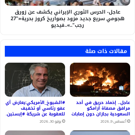
سريع
عاجل- الحرس الثوري الإيراني يكشف عن زورق
جديد
مزود
هجومي سريع جديد مزود بصواريخ كروز بحرية«"27
بصواريخ
رجب"..»..فيديو
كروز
بحرية«"27
رجب"..»..فيديو
مقالات ذات صلة
عاجل.. إخماد حريق في أحد
#الشيوخ_الأمريكي:يعارض أي
مرافق مصفاة أرامكو
عفو رئاسي أو تخفيف
السعودية بجازان دون إصابات
للعقوبة عن شريكة #إبستين.
أغسطس 9, 2026
يوليو 30, 2026