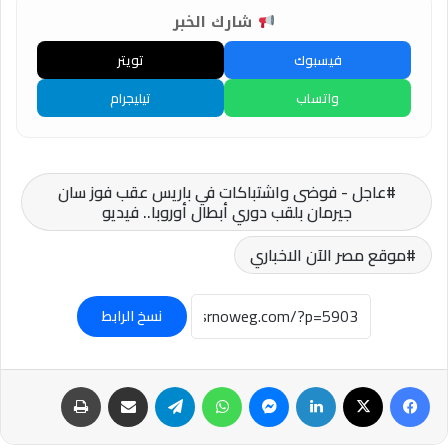
شارك الخبر
فيسبوك
تويتر
واتساب
تيليجرام
عاجل - فوضى واشتباكات في باريس عقب فوز سان
جيرمان بلقب دوري أبطال أوروبا.. فيديو
موقع مصر الآن الاخباري
نسخ الرابط
فيسبوك
‫X
لينكدإن
ماسنجر
واتساب
تيلقرام
مشاركة عبر البريد
طباعة