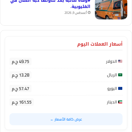
#وفاة طالبة بعد تناولها حبة الغلال في
القليوبية.
أغسطس 9, 2026
أسعار العملات اليوم
49.75 ج.م
الدولار
13.28 ج.م
الريال
57.47 ج.م
اليورو
161.55 ج.م
الدينار
عرض كافة الأسعار ←