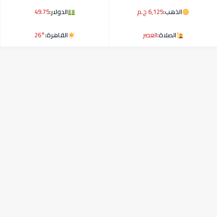
الذهب:
6,125 ج.م
الدولار:
49.75
الصلاة:
العصر
القاهرة:
26°