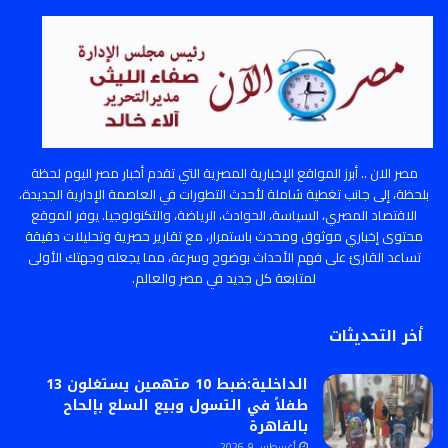
مصر الان .. أبرز المواقع الإخبارية المصرية التي تقدم أخبار مصر اليوم لحظة
بلحظة، إلى جانب تغطية شاملة لأحدث التطورات في العاصمة الإدارية الجديدة،
الاقتصاد المصري، السياسة، الحوادث، الرياضة، والتكنولوجيا. يوفر الموقع
محتوى إخباري موثوق ومحدث باستمرار، مع تقارير حصرية وتحليلات دقيقة
تساعد القارئ على فهم الأحداث بوضوح وسرعة، مما يجعله وجهتك الأولى
لمتابعة كل جديد في مصر والعالم.
أخر التحديثات
الداخلية:ضبط 10 متهمين يستغلون 13
طفلاً في التسول وبيع السلع بإلحاح
بالقاهرة
أغسطس 9, 2026