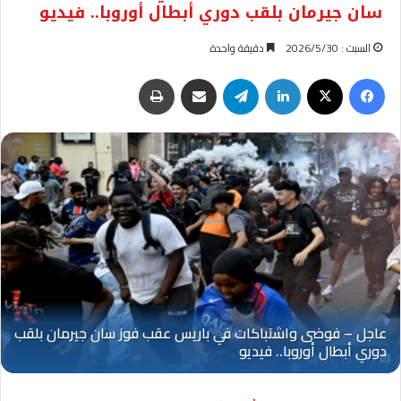
سان جيرمان بلقب دوري أبطال أوروبا.. فيديو
السبت : 2026/5/30
دقيقة واحدة
فيسبوك
‫X
لينكدإن
تيلقرام
مشاركة عبر البريد
طباعة
Oplus_131072