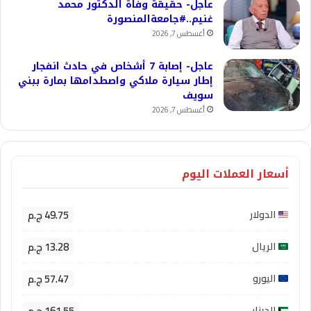
عاجل- حقيقة وفاة الدكتور محمد
غنيم..#جامعةالمنصورة
أغسطس 7, 2026
عاجل- إصابة 7 أشخاص في حادث انفجار
إطار سيارة ملاكي واصطدامها بمارة ببني
سويف
أغسطس 7, 2026
أسعار العملات اليوم
49.75 ج.م
الدولار
13.28 ج.م
الريال
57.47 ج.م
اليورو
161.55 ج.م
الدينار