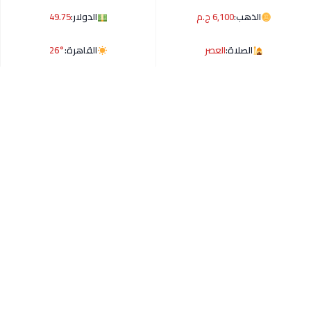
الذهب:
6,100 ج.م
الدولار:
49.75
الصلاة:
العصر
القاهرة:
26°