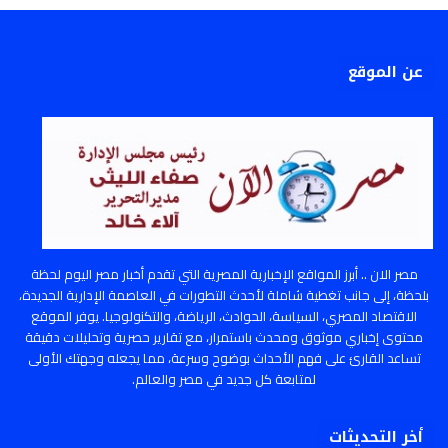
عن الموقع
مصر الان .. أبرز المواقع الإخبارية المصرية التي تقدم أخبار مصر اليوم لحظة
بلحظة، إلى جانب تغطية شاملة لأحدث التطورات في العاصمة الإدارية الجديدة،
الاقتصاد المصري، السياسة، الحوادث، الرياضة، والتكنولوجيا. يوفر الموقع
محتوى إخباري موثوق ومحدث باستمرار، مع تقارير حصرية وتحليلات دقيقة
تساعد القارئ على فهم الأحداث بوضوح وسرعة، مما يجعله وجهتك الأولى
لمتابعة كل جديد في مصر والعالم.
أخر التحديثات