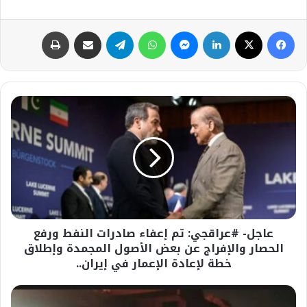
فيسبوك
‫X
لينكدإن
ماسنجر
واتساب
تيلقرام
مشاركة عبر البريد
طباعة
عاجل-
#عراقجي:
تم
إعفاء
صادرات
النفط
ورفع
الحصار
والإفراج
عاجل- #عراقجي: تم إعفاء صادرات النفط ورفع
عن
بعض
الحصار والإفراج عن بعض الأصول المجمدة وإطلاق
الأصول
خطة لإعادة الإعمار في إيران..
المجمدة
وإطلاق
عاجل-
خطة
محافظ