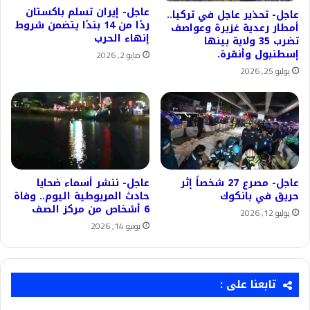
عاجل- إيران تسلم باكستان
عاجل- تحذير عاجل في تركيا..
ردًا من 14 بندًا يتضمن شروط
أمطار رعدية غزيرة وعواصف
إنهاء الحرب
تضرب 35 ولاية بينها
إسطنبول وأنقرة.
مايو 2, 2026
يوليو 25, 2026
عاجل- مصرع 27 شخصاً إثر
عاجل- ننشر أسماء ضحايا
حريق في بانكوك
حادث المريوطية اليوم.. وفاة
6 أشخاص من مركز الصف
يوليو 12, 2026
يونيو 14, 2026
تابعنا على :