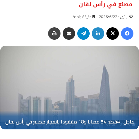
مصنع في رأس لفان
الإثنين : 2026/6/22
دقيقة واحدة
فيسبوك
‫X
لينكدإن
تيلقرام
مشاركة عبر البريد
طباعة
Oplus_131072