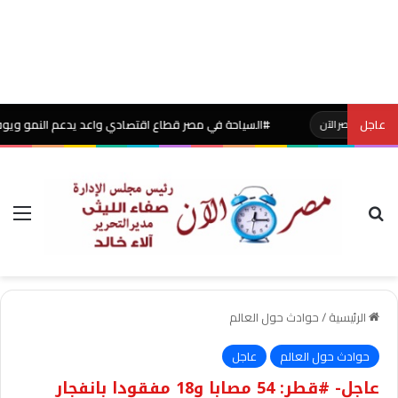
عاجل
#السياحة في مصر قطاع اقتصادي واعد يدعم النمو ويوفر فرص 
مصر الآن
بحث عن
الق
الرئيسية
/
حوادث حول العالم
حوادث حول العالم
عاجل
عاجل- #قطر: 54 مصابا و18 مفقودا بانفجار