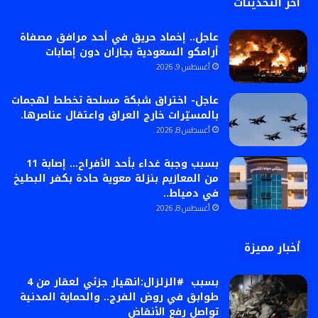
أخر التحديثات
عاجل.. إخماد حريق في أحد مرافق مصفاة
أرامكو السعودية بجازان دون إصابات
أغسطس 9, 2026
عاجل- اختراق شبكة مسلحة تخطط لهجمات
بالمسيّرات خارج العراق واعتقال عناصرها.
أغسطس 8, 2026
بسبب وجبة غداء بأحد الأفراح… إصابة 11
من المعازيم بنزلة معوية حادة بكفر البطيخ
في دمياط..
أغسطس 8, 2026
أخبار مميزة
بسبب #الزلزال:انهيار جزئي لعقار من 4
طوابق في روض الفرج.. والحماية المدنية
تواصل رفع الأنقاض