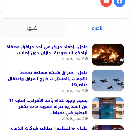
فيسبوك
‫YouTube
الأخيرة
الأشهر
عاجل.. إخماد حريق في أحد مرافق مصفاة
أرامكو السعودية بجازان دون إصابات
أغسطس 9, 2026
عاجل- اختراق شبكة مسلحة تخطط
لهجمات بالمسيّرات خارج العراق واعتقال
عناصرها.
أغسطس 8, 2026
بسبب وجبة غداء بأحد الأفراح… إصابة 11
من المعازيم بنزلة معوية حادة بكفر
البطيخ في دمياط..
أغسطس 8, 2026
عاجل- #البنتاجون يطالب شركات الدفاع