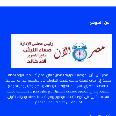
عن الموقع
مصر الان .. أبرز المواقع الإخبارية المصرية التي تقدم أخبار مصر اليوم لحظة
بلحظة، إلى جانب تغطية شاملة لأحدث التطورات في العاصمة الإدارية الجديدة،
الاقتصاد المصري، السياسة، الحوادث، الرياضة، والتكنولوجيا. يوفر الموقع
محتوى إخباري موثوق ومحدث باستمرار، مع تقارير حصرية وتحليلات دقيقة
تساعد القارئ على فهم الأحداث بوضوح وسرعة، مما يجعله وجهتك الأولى
لمتابعة كل جديد في مصر والعالم.