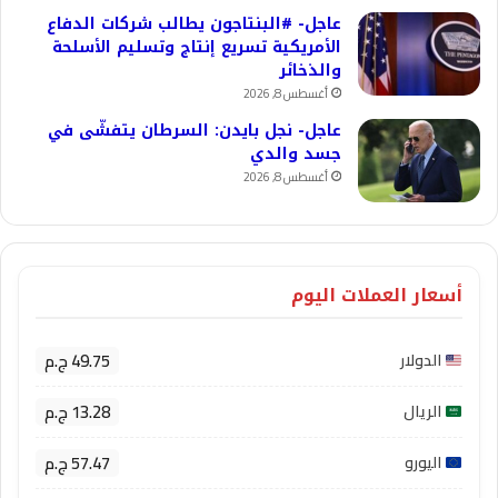
عاجل- #البنتاجون يطالب شركات الدفاع
الأمريكية تسريع إنتاج وتسليم الأسلحة
والذخائر
أغسطس 8, 2026
عاجل- نجل بايدن: السرطان يتفشّى في
جسد والدي
أغسطس 8, 2026
أسعار العملات اليوم
49.75 ج.م
الدولار
13.28 ج.م
الريال
57.47 ج.م
اليورو