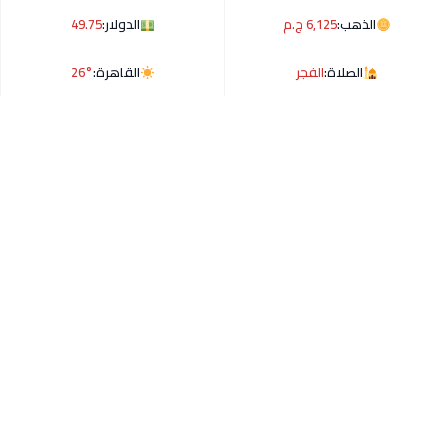
الذهب:
6,125 ج.م
الدولار:
49.75
الصلاة:
الفجر
القاهرة:
26°