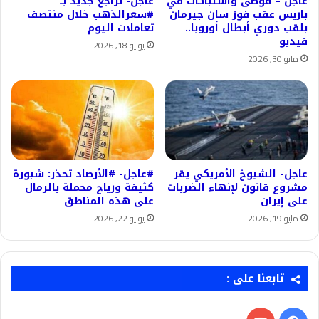
عاجل – فوضى واشتباكات في
عاجل- تراجع جديد بــ
باريس عقب فوز سان جيرمان
#سعرالذهب خلال منتصف
بلقب دوري أبطال أوروبا..
تعاملات اليوم
فيديو
يونيو 18, 2026
مايو 30, 2026
عاجل- الشيوخ الأمريكي يقر
#عاجل- #الأرصاد تحذر: شبورة
مشروع قانون لإنهاء الضربات
كثيفة ورياح محملة بالرمال
على إيران
على هذه المناطق
مايو 19, 2026
يونيو 22, 2026
تابعنا على :