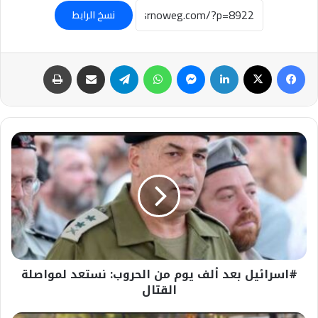
نسخ الرابط
فيسبوك
‫X
لينكدإن
ماسنجر
واتساب
تيلقرام
مشاركة عبر البريد
طباعة
#اسرائيل
بعد
ألف
يوم
من
الحروب:
نستعد
لمواصلة
القتال
#اسرائيل بعد ألف يوم من الحروب: نستعد لمواصلة
القتال