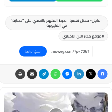
عاجل- مختل نفسيا.. ضبط المتهم بالتعدي على "حمارة"
في القليوبية
موقع مصر الآن الاخباري
نسخ الرابط
فيسبوك
‫X
لينكدإن
ماسنجر
واتساب
تيلقرام
مشاركة عبر البريد
طباعة
لستُ
أجملهم
وجهًا..
ولكني