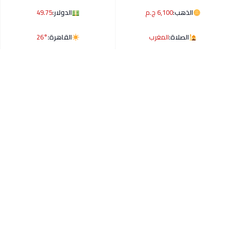
الذهب:
6,100 ج.م
الدولار:
49.75
الصلاة:
المغرب
القاهرة:
26°