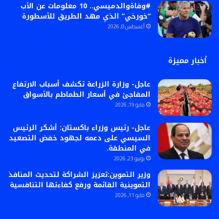
#وفاةوالدميسي.. 10 معلومات عن الأب
“خورخي” الذي مهد الطريق للأسطورة
أغسطس 8, 2026
أخبار مميزة
عاجل- وزارة الزراعة تكشف أسباب الارتفاع
المفاجئ في أسعار الطماطم بالأسواق
مايو 19, 2026
عاجل- رئيس وزراء باكستان: أشكر الرئيس
السيسي على دعمه لجهود خفض التصعيد
في المنطقة.
يونيو 23, 2026
وزير التموين:تعزيز الشراكة لتحديث المنافذ
التموينية القائمة ورفع كفاءتها التنافسية
مايو 11, 2026