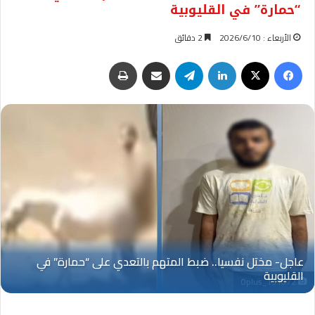
“حمارة” في القليوبية
الأربعاء : 2026/6/10
2 دقائق
فيسبوك
‫X
لينكدإن
تيلقرام
مشاركة عبر البريد
طباعة
Oplus_131072