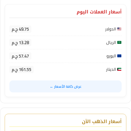
أسعار العملات اليوم
49.75 ج.م
الدولار
13.28 ج.م
الريال
57.47 ج.م
اليورو
161.55 ج.م
الدينار
عرض كافة الأسعار ←
أسعار الذهب الآن