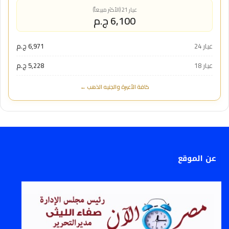
عيار 21 (الأكثر مبيعاً)
6,100 ج.م
عيار 24
6,971 ج.م
عيار 18
5,228 ج.م
كافة الأعيرة والجنيه الذهب ←
عن الموقع