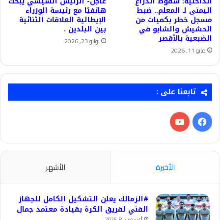
الداخلية: سقوط الذراع
عاجل- الرئيس السيسي يبحث
اليمنى لـ المعلم.. ضبط
هاتفيًا مع رئيسة الوزراء
مسجل خطر بكميات من
الإيطالية العلاقات الثنائية
الحشيش والشابو في
بين البلدين .
الضبعية بالأقصر
يوليو 23, 2026
مايو 11, 2026
تابعنا على :
فيسبوك
‫YouTube
الأخيرة
الأشهر
#الزمالك يعلن التشكيل الكامل للجهاز
الفني لفريق الكرة بقيادة معتمد جمال
أغسطس 8, 2026