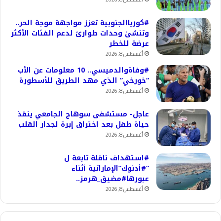
#كورياالجنوبية تعزز مواجهة موجة الحر..
وتنشئ وحدات طوارئ لدعم الفئات الأكثر
عرضة للخطر
أغسطس 8, 2026
#وفاةوالدميسي.. 10 معلومات عن الأب
“خورخي” الذي مهد الطريق للأسطورة
أغسطس 8, 2026
عاجل- مستشفى سوهاج الجامعي ينقذ
حياة طفل بعد اختراق إبرة لجدار القلب
أغسطس 8, 2026
#استهداف ناقلة تابعة ل
“#أدنوك”الإماراتية أثناء
عبورها#مضيق_هرمز..
أغسطس 8, 2026