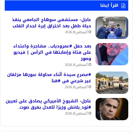
اقرأ ايضا
عاجل- مستشفى سوهاج الجامعي ينقذ
حياة طفل بعد اختراق إبرة لجدار القلب
أغسطس 8, 2026
بعد حفل #عمرودياب.. مشاجرة واعتداء
على فتاة وإصابتها في الرأس | فيديو
وصور
أغسطس 8, 2026
#مصرع سيدة أثناء محاولة عبورها مزلقان
غير شرعي فى #قنا
أغسطس 8, 2026
عاجل- الشيوخ الأميركي يصادق على تعيين
#تود_بلانش وزيرًا للعدل بفرق صوت.
أغسطس 8, 2026