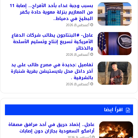
بسبب وجبة غداء بأحد الأفراح… إصابة 11
من المعازيم بنزلة معوية حادة بكفر
البطيخ في دمياط..
أغسطس 8, 2026
عاجل- #البنتاجون يطالب شركات الدفاع
الأمريكية تسريع إنتاج وتسليم الأسلحة
والذخائر
أغسطس 8, 2026
تفاصيل :جديدة في مصرع طالب على يد
آخر داخل محل بلايستيشن بقرية شنبارة
بالشرقية .
أغسطس 8, 2026
اقرأ ايضا
عاجل.. إخماد حريق في أحد مرافق مصفاة
أرامكو السعودية بجازان دون إصابات
أغسطس 9, 2026