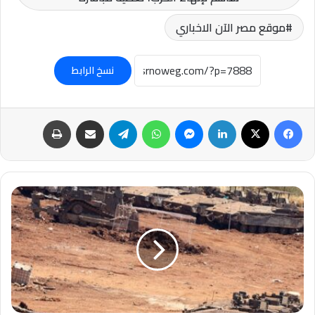
موقع مصر الآن الاخباري
نسخ الرابط
فيسبوك
‫X
لينكدإن
ماسنجر
واتساب
تيلقرام
مشاركة عبر البريد
طباعة
عاجل-
إسرائيل
تبحث
تقليص
قواتها
في
لبنان
تحسبا
لضغوط