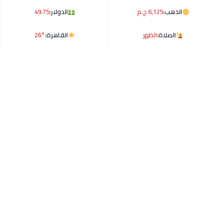
الذهب:
6,125 ج.م
الدولار:
49.75
الصلاة:
الظهر
القاهرة:
26°