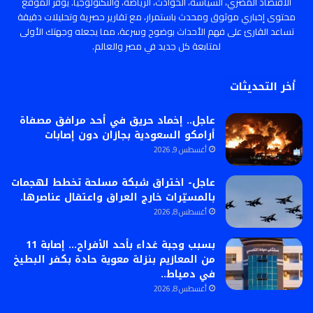
الاقتصاد المصري، السياسة، الحوادث، الرياضة، والتكنولوجيا. يوفر الموقع
محتوى إخباري موثوق ومحدث باستمرار، مع تقارير حصرية وتحليلات دقيقة
تساعد القارئ على فهم الأحداث بوضوح وسرعة، مما يجعله وجهتك الأولى
لمتابعة كل جديد في مصر والعالم.
أخر التحديثات
عاجل.. إخماد حريق في أحد مرافق مصفاة
أرامكو السعودية بجازان دون إصابات
أغسطس 9, 2026
عاجل- اختراق شبكة مسلحة تخطط لهجمات
بالمسيّرات خارج العراق واعتقال عناصرها.
أغسطس 8, 2026
بسبب وجبة غداء بأحد الأفراح… إصابة 11
من المعازيم بنزلة معوية حادة بكفر البطيخ
في دمياط..
أغسطس 8, 2026