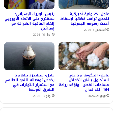
عاجل- 25 ولاية أميركية
رئيس الوزراء الإسباني:
تتحدى ترامب قضائياً لإسقاط
سنقترح على الاتحاد الأوروبي
أحدث رسومه الجمركية
إلغاء اتفاقية الشراكة مع
إسرائيل
أغسطس 3, 2026
أبريل 19, 2026
عاجل- الحكومة ترد على
عاجل- ستاندرد تشارترد
المتداول بشأن انخفاض
يخفض توقعاته للنمو العالمي
مساحات القطن.. وتؤكد زراعة
مع استمرار التوترات في
164 ألف فدان
الشرق الأوسط
يونيو 28, 2026
يوليو 15, 2026