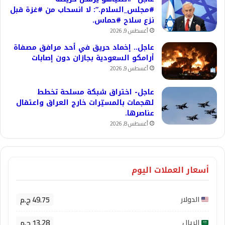
#مجلس_السلام.”: لا انسحاب من #غزة قبل
نزع سلاح #حماس.
أغسطس 9, 2026
عاجل.. إخماد حريق في أحد مرافق مصفاة
أرامكو السعودية بجازان دون إصابات
أغسطس 9, 2026
عاجل- اختراق شبكة مسلحة تخطط
لهجمات بالمسيّرات خارج العراق واعتقال
عناصرها.
أغسطس 8, 2026
أسعار العملات اليوم
49.75 ج.م
الدولار
13.28 ج.م
الريال