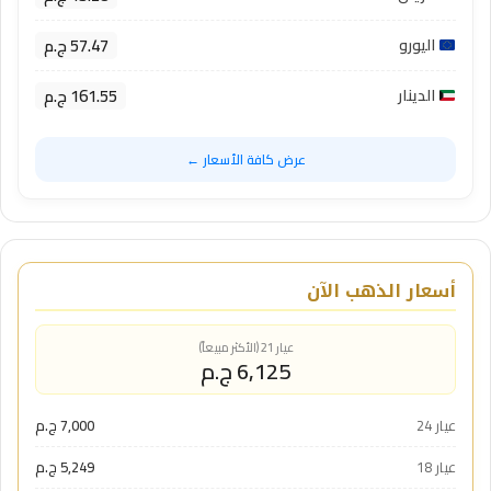
57.47 ج.م
اليورو
161.55 ج.م
الدينار
عرض كافة الأسعار ←
أسعار الذهب الآن
عيار 21 (الأكثر مبيعاً)
6,125 ج.م
عيار 24
7,000 ج.م
عيار 18
5,249 ج.م