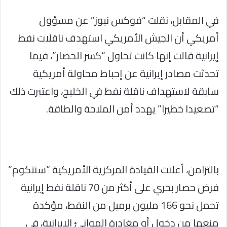
في المقابل، نقلت “فوكس نيوز” عن مسؤول
أمريكي أن الجيش الأمريكي استهدف ناقلات نفط
إيرانية قالت إنها كانت تحاول “كسر الحصار”، فيما
تحدثت مصادر إيرانية عن إحباط محاولة أمريكية
سابقة لاستهداف ناقلة نفط في الخليج، واعتبرت ذلك
“تصعيدا خطيرا” يهدد أمن الملاحة والطاقة.
بالتزامن، أعلنت القيادة المركزية الأمريكية “سنتكوم”
فرض حصار بحري على أكثر من 70 ناقلة نفط إيرانية
تحمل نحو 166 مليون برميل من النفط، مؤكدة
منعها من دخول أو مغادرة الموانئ الإيرانية، في