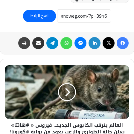
نسخ الرابط
فيسبوك
‫X
لينكدإن
ماسنجر
واتساب
تيلقرام
مشاركة عبر البريد
طباعة
العالم
يترقب
الكابوس
الجديد..
فيروس
«
#هانتا»
يعلن
حالة
العالم يترقب الكابوس الجديد.. فيروس « #هانتا»
الطوارئ
والرعب
يعلن حالة الطوارئ والرعب يعود من بوابة #كورونا!