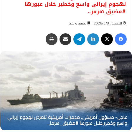
لهجوم إيراني واسع وخطير خلال عبورها
#مضيق_هرمز..
الجمعة : 2026/5/8
دقيقة واحدة
فيسبوك
‫X
لينكدإن
تيلقرام
مشاركة عبر البريد
طباعة
Oplus_131072