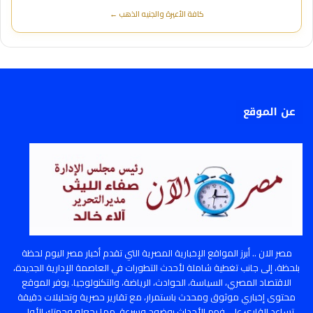
كافة الأعيرة والجنيه الذهب ←
عن الموقع
مصر الان .. أبرز المواقع الإخبارية المصرية التي تقدم أخبار مصر اليوم لحظة
بلحظة، إلى جانب تغطية شاملة لأحدث التطورات في العاصمة الإدارية الجديدة،
الاقتصاد المصري، السياسة، الحوادث، الرياضة، والتكنولوجيا. يوفر الموقع
محتوى إخباري موثوق ومحدث باستمرار، مع تقارير حصرية وتحليلات دقيقة
تساعد القارئ على فهم الأحداث بوضوح وسرعة، مما يجعله وجهتك الأولى