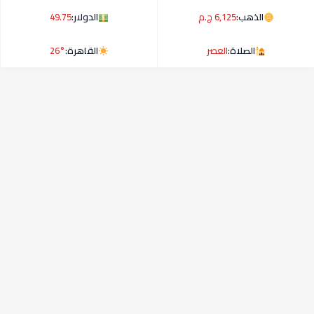
الذهب:
6,125 ج.م
الدولار:
49.75
الصلاة:
العصر
القاهرة:
26°