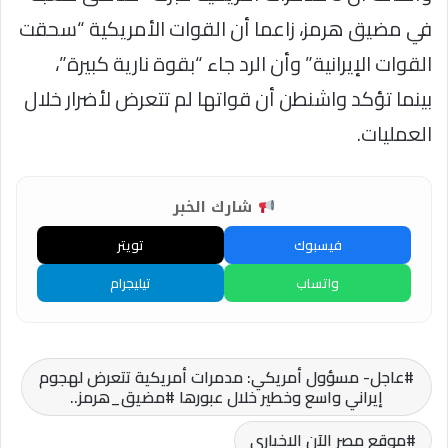
في مضيق هرمز، زاعما أن القوات الأمريكية “سحقت
القوات الإيرانية” وأن الرد جاء “بقوة نارية كبيرة”،
بينما تؤكد واشنطن أن قواتها لم تتعرض لأضرار خلال
العمليات.
شارك الخبر
فيسبوك
تويتر
واتساب
تيليجرام
عاجل- مسؤول أمريكي: مدمرات أمريكية تتعرض لهجوم
إيراني واسع وخطير خلال عبورها #مضيق_هرمز..
موقع مصر الآن الاخباري