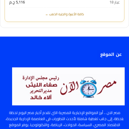
عيار 18
5,116 ج.م
كافة الأعيرة والجنيه الذهب ←
عن الموقع
مصر الان .. أبرز المواقع الإخبارية المصرية التي تقدم أخبار مصر اليوم لحظة
بلحظة، إلى جانب تغطية شاملة لأحدث التطورات في العاصمة الإدارية الجديدة،
الاقتصاد المصري، السياسة، الحوادث، الرياضة، والتكنولوجيا. يوفر الموقع