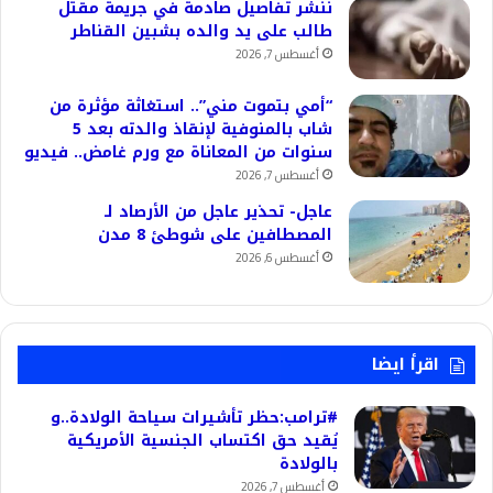
ننشر تفاصيل صادمة في جريمة مقتل
طالب على يد والده بشبين القناطر
أغسطس 7, 2026
“أمي بتموت مني”.. استغاثة مؤثرة من
شاب بالمنوفية لإنقاذ والدته بعد 5
سنوات من المعاناة مع ورم غامض.. فيديو
أغسطس 7, 2026
عاجل- تحذير عاجل من الأرصاد لـ
المصطافين على شوطئ 8 مدن
أغسطس 6, 2026
اقرأ ايضا
#ترامب:حظر تأشيرات سياحة الولادة..و
يُقيد حق اكتساب الجنسية الأمريكية
بالولادة
أغسطس 7, 2026