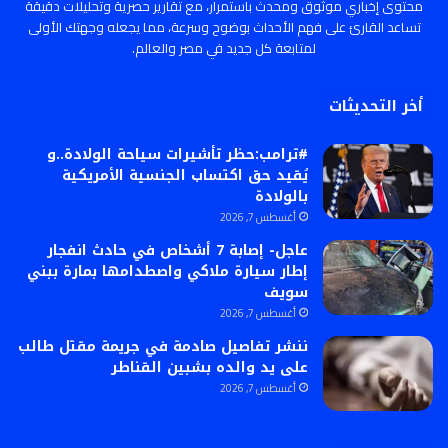
محتوى إخباري موثوق ومحدث باستمرار، مع تقارير حصرية وتحليلات دقيقة
تساعد القارئ على فهم الأحداث بوضوح وسرعة، مما يجعله وجهتك الأولى
لمتابعة كل جديد في مصر والعالم.
أخر التحديثات
#ترامب:حظر تأشيرات سياحة الولادة..و
يُقيد حق اكتساب الجنسية الأمريكية
بالولادة
أغسطس 7, 2026
عاجل- إصابة 7 أشخاص في حادث انفجار
إطار سيارة ملاكي واصطدامها بمارة ببني
سويف
أغسطس 7, 2026
ننشر تفاصيل صادمة في جريمة مقتل طالب
على يد والده بشبين القناطر
أغسطس 7, 2026