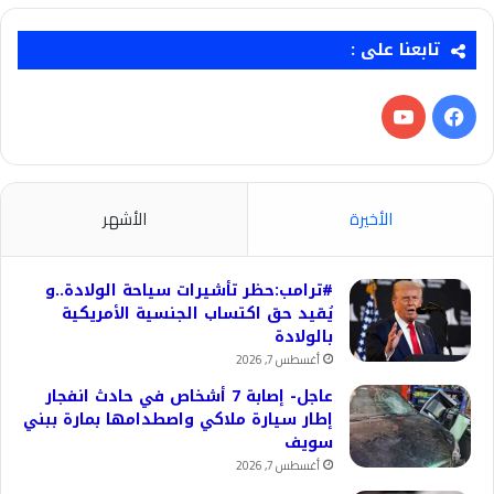
تابعنا على :
فيسبوك
‫YouTube
الأخيرة
الأشهر
#ترامب:حظر تأشيرات سياحة الولادة..و
يُقيد حق اكتساب الجنسية الأمريكية
بالولادة
أغسطس 7, 2026
عاجل- إصابة 7 أشخاص في حادث انفجار
إطار سيارة ملاكي واصطدامها بمارة ببني
سويف
أغسطس 7, 2026