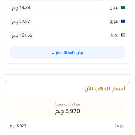
13.28 ج.م
الريال
57.47 ج.م
اليورو
161.55 ج.م
الدينار
عرض كافة الأسعار ←
أسعار الذهب الآن
عيار 21 (الأكثر مبيعاً)
5,970 ج.م
عيار 24
6,823 ج.م