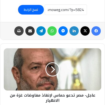
نسخ الرابط
فيسبوك
‫X
لينكدإن
ماسنجر
واتساب
تيلقرام
مشاركة عبر البريد
طباعة
عاجل-
مصر
تدعو
حماس
لإنقاذ
مفاوضات
غزة
من
الانهيار
عاجل- مصر تدعو حماس لإنقاذ مفاوضات غزة من
الانهيار