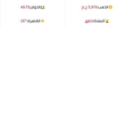
الذهب:
5,970 ج.م
الدولار:
49.75
الصلاة:
الظهر
القاهرة:
26°