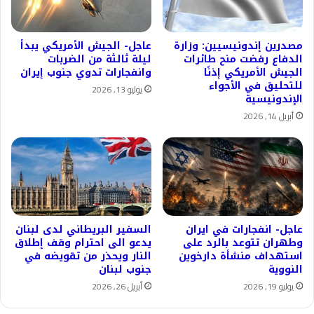
مصدرين إندونيسيين: وزارة
عاجل- الجيش الأمريكي يبدأ
الدفاع رفضت منح طائرات
ليلة ثالثة من الضربات
الجيش الأمريكي إذنًا
وانفجارات تدوي جنوب إيران
للتحليق في الأجواء
يوليو 13, 2026
الإندونيسية
أبريل 14, 2026
عاجل- انفجارات في ايران
السفير البريطاني لدى لبنان
وطهران تتوعد بالرد على
يدعو الى احترام وقف إطلاق
استهداف منشأة دارخوين
النار ويحذر من تقويضه في
النووية
جنوب لبنان
يوليو 19, 2026
أبريل 26, 2026