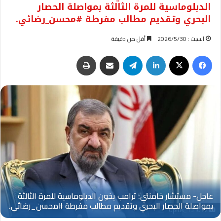
الدبلوماسية للمرة الثالثة بمواصلة الحصار
البحري وتقديم مطالب مفرطة #محسن_رضائي.
السبت : 2026/5/30
أقل من دقيقة
فيسبوك
‫X
لينكدإن
تيلقرام
مشاركة عبر البريد
طباعة
Oplus_131072