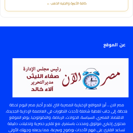
كافة الأعيرة والجنيه الذهب ←
عن الموقع
مصر الان .. أبرز المواقع الإخبارية المصرية التي تقدم أخبار مصر اليوم لحظة
بلحظة، إلى جانب تغطية شاملة لأحدث التطورات في العاصمة الإدارية الجديدة،
الاقتصاد المصري، السياسة، الحوادث، الرياضة، والتكنولوجيا. يوفر الموقع
محتوى إخباري موثوق ومحدث باستمرار، مع تقارير حصرية وتحليلات دقيقة
تساعد القارئ على فهم الأحداث بوضوح وسرعة، مما يجعله وجهتك الأولى