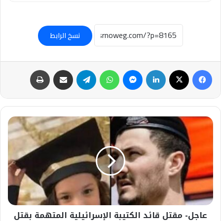
نسخ الرابط
فيسبوك
‫X
لينكدإن
ماسنجر
واتساب
تيلقرام
مشاركة عبر البريد
طباعة
عاجل-
مقتل
قائد
الكتيبة
الإسرائيلية
المتهمة
بقتل
الطفلة
هند
عاجل- مقتل قائد الكتيبة الإسرائيلية المتهمة بقتل
رجب