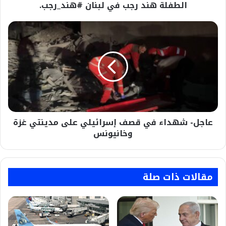
في
الطفلة هند رجب في لبنان #هند_رجب.
لبنان
#هند_رجب.
عاجل-
شهداء
في
قصف
إسرائيلي
على
مدينتي
غزة
وخانيونس
عاجل- شهداء في قصف إسرائيلي على مدينتي غزة
وخانيونس
مقالات ذات صلة