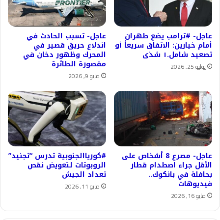
عاجل- #ترامب يضع طهران
عاجل- تسبب الحادث في
أمام خيارين: الاتفاق سريعاً أو
اندلاع حريق قصير في
تصعيد شامل.١ شذى
المحرك وظهور دخان في
مقصورة الطائرة
يوليو 25, 2026
مايو 9, 2026
عاجل- مصرع 8 أشخاص على
#كورياالجنوبية تدرس “تجنيد”
الأقل جراء اصطدام قطار
الروبوتات لتعويض نقص
بحافلة في بانكوك..
تعداد الجيش
فيديوهات
مايو 11, 2026
مايو 16, 2026