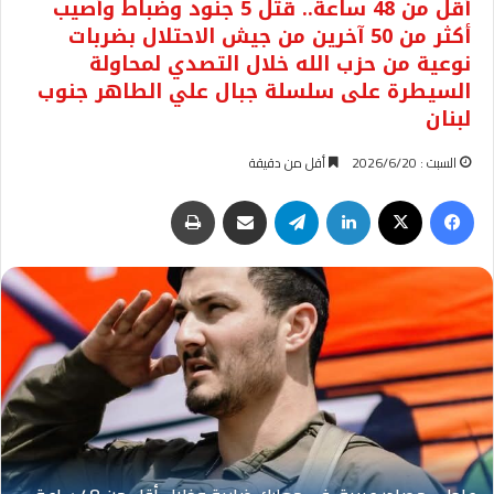
أقل من 48 ساعة.. قتل 5 جنود وضباط وأصيب
أكثر من 50 آخرين من جيش الاحتلال بضربات
نوعية من حزب الله خلال التصدي لمحاولة
السيطرة على سلسلة جبال علي الطاهر جنوب
لبنان
السبت : 2026/6/20
أقل من دقيقة
فيسبوك
‫X
لينكدإن
تيلقرام
مشاركة عبر البريد
طباعة