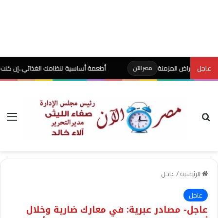
عاجل
لأمراض المزمنة
أطعمة أساسية لنظامك الغذائي..إن كنت مصابًا با
مصر الآن
بحث عن
الق
الرئيسية
/
عاجل
عاجل
عاجل- مصادر عبرية: في معارك ضارية وخلال