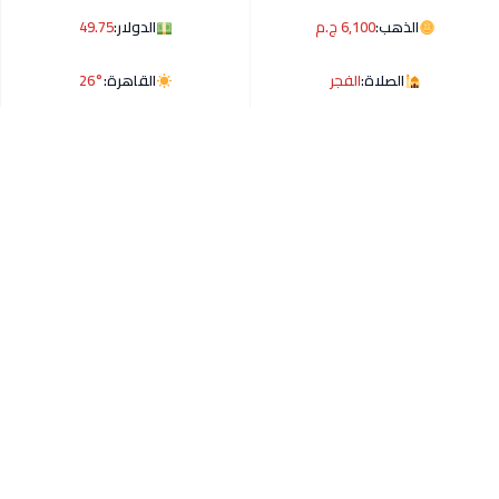
الذهب:
6,100 ج.م
الدولار:
49.75
الصلاة:
الفجر
القاهرة:
26°