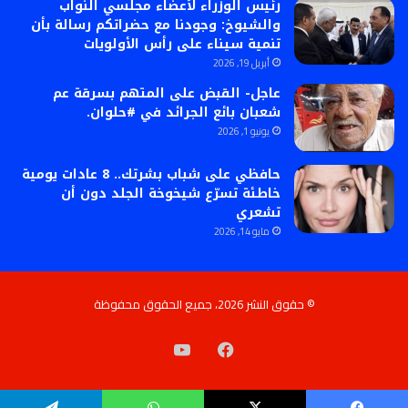
رئيس الوزراء لأعضاء مجلسي النواب
والشيوخ: وجودنا مع حضراتكم رسالة بأن
تنمية سيناء على رأس الأولويات
أبريل 19, 2026
عاجل- القبض على المتهم بسرقة عم
شعبان بائع الجرائد في #حلوان.
يونيو 1, 2026
حافظي على شباب بشرتك.. 8 عادات يومية
خاطئة تسرّع شيخوخة الجلد دون أن
تشعري
مايو 14, 2026
© حقوق النشر 2026، جميع الحقوق محفوظة
فيسبوك
‫YouTube