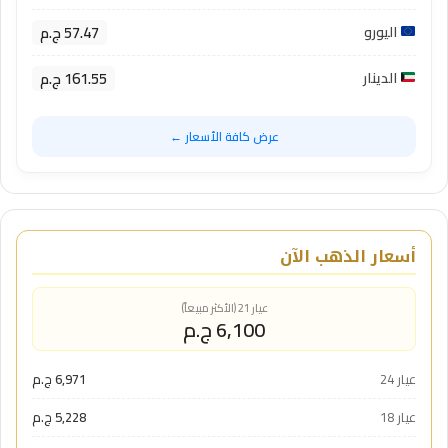
57.47 ج.م
اليورو
161.55 ج.م
الدينار
عرض كافة الأسعار ←
أسعار الذهب الآن
عيار 21 (الأكثر مبيعاً)
6,100 ج.م
عيار 24
6,971 ج.م
عيار 18
5,228 ج.م