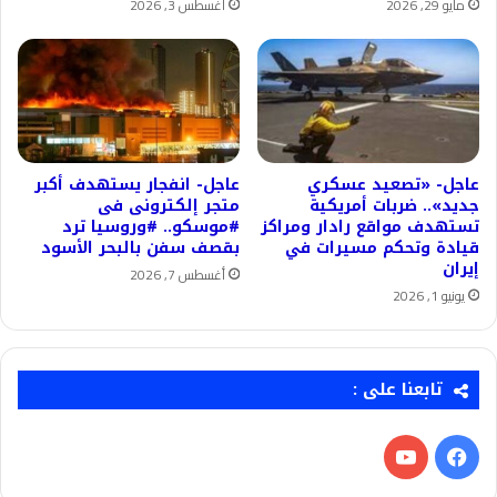
مايو 29, 2026
أغسطس 3, 2026
عاجل- «تصعيد عسكري
عاجل- انفجار يستهدف أكبر
جديد».. ضربات أمريكية
متجر إلكترونى فى
تستهدف مواقع رادار ومراكز
#موسكو.. #وروسيا ترد
قيادة وتحكم مسيرات في
بقصف سفن بالبحر الأسود
إيران
أغسطس 7, 2026
يونيو 1, 2026
تابعنا على :
فيسبوك
‫YouTube