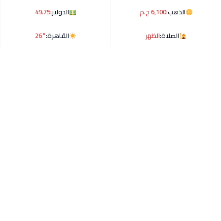
الذهب:
6,100 ج.م
الدولار:
49.75
الصلاة:
الظهر
القاهرة:
26°