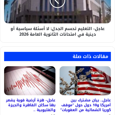
لا
أسئلة
سياسية
أو
دينية
عاجل- التعليم تحسم الجدل: لا أسئلة سياسية أو
في
امتحانات
دينية في امتحانات الثانوية العامة 2026
الثانوية
العامة
2026
مقالات ذات صلة
عاجل.. بيان مشترك بين
عاجل- هزة أرضية قوية يشعر
أمريكا و10 دول حول “موقف
بها سكان القاهرة والجيزة
كوريا الشمالية من العقوبات”
والقليوبية ..