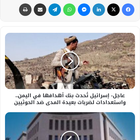
فيسبوك
‫X
لينكدإن
ماسنجر
واتساب
تيلقرام
مشاركة عبر البريد
طباعة
عاجل-
إسرائيل
تُحدث
بنك
أهدافها
في
اليمن..
واستعدادات
لضربات
عاجل- إسرائيل تُحدث بنك أهدافها في اليمن..
بعيدة
المدى
واستعدادات لضربات بعيدة المدى ضد الحوثيين
ضد
الحوثيين
عاجل-
التعليم
تحسم
الجدل: