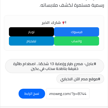
رسمية مستمرة لكشف ملابساته.
شارك الخبر
فيسبوك
تويتر
واتساب
تيليجرام
عاجل- مصرع طيار وإصابة 13 شخصًا.. اصطدام طائرة
خفيفة بناطحة سحاب في بكين
موقع مصر الآن الاخباري
نسخ الرابط