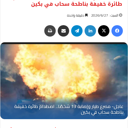
طائرة خفيفة بناطحة سحاب في بكين
السبت : 2026/6/27
دقيقة واحدة
فيسبوك
‫X
لينكدإن
تيلقرام
مشاركة عبر البريد
طباعة
Oplus_131072