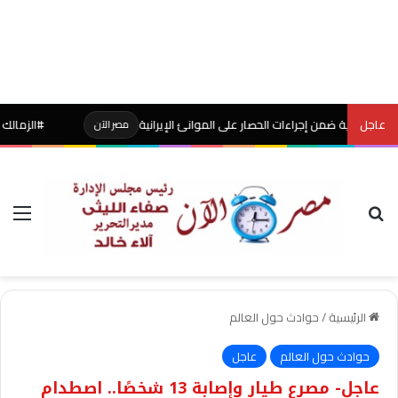
عاجل
#الزمالك ينتظر 75 مليون جنيه من بيع حسام عبد المجيد
مصر الآن
بحث عن
الق
الرئيسية
/
حوادث حول العالم
حوادث حول العالم
عاجل
عاجل- مصرع طيار وإصابة 13 شخصًا.. اصطدام