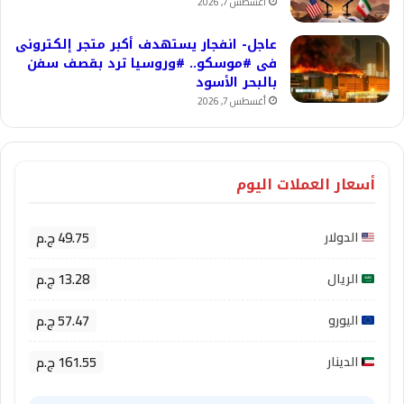
أغسطس 7, 2026
عاجل- انفجار يستهدف أكبر متجر إلكترونى
فى #موسكو.. #وروسيا ترد بقصف سفن
بالبحر الأسود
أغسطس 7, 2026
أسعار العملات اليوم
49.75 ج.م
الدولار
13.28 ج.م
الريال
57.47 ج.م
اليورو
161.55 ج.م
الدينار