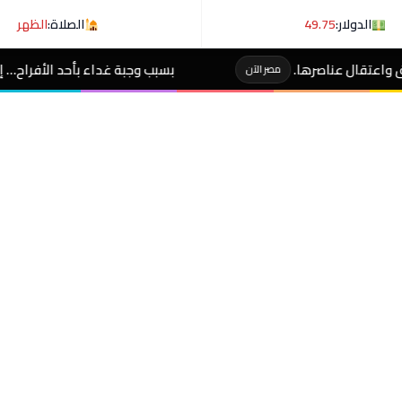
الدولار:
49.75
الصلاة:
الظهر
بسبب وجبة غداء بأحد الأفراح… إصابة 11 من المعازيم بنزلة معوية حادة بكفر البطيخ في دمياط..
مصر الآن