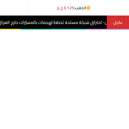
الذهب:
6,125 ج.م
عاجل
 شبكة مسلحة تخطط لهجمات بالمسيّرات خارج العراق واعتقال عناصرها.