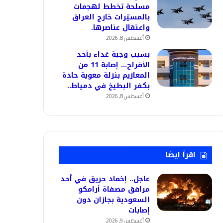
مسلحة تخطط لهجمات
بالمسيّرات خارج العراق
واعتقال عناصرها.
أغسطس 8, 2026
بسبب وجبة غداء بأحد
الأفراح… إصابة 11 من
المعازيم بنزلة معوية حادة
بكفر البطيخ في دمياط..
أغسطس 8, 2026
اقرأ ايضا
عاجل.. إخماد حريق في أحد
مرافق مصفاة أرامكو
السعودية بجازان دون
إصابات
أغسطس 9, 2026