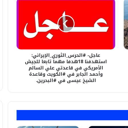
عاجل-
#الحرس_الثوري_الإيراني:
استهدفنا
18هدفا
مهما
تابعا
للجيش
الأمريكي
في
عاجل- #الحرس_الثوري_الإيراني:
قاعدتي
علي
استهدفنا 18هدفا مهما تابعا للجيش
السالم
الأمريكي في قاعدتي علي السالم
وأحمد
وأحمد الجابر في #الكويت وقاعدة
الجابر
الشيخ عيسى في #البحرين.
في
#الكويت
وقاعدة
الشيخ
عيسى
في
#البحرين.