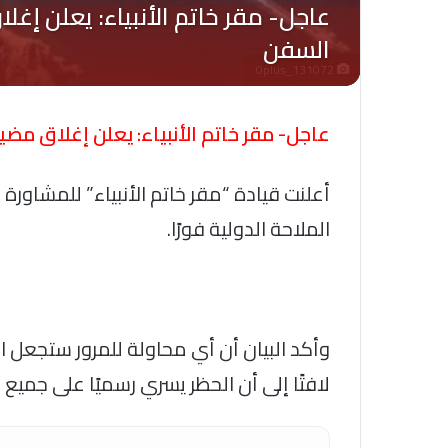
Oplus_131072
عاجل- مقر خاتم الأنبياء: يعلن إغلاق م
أعلنت قيادة “مقر خاتم الأنبياء” للمشاورة
الملاحة الدولية فورًا.
وأكد البيان أن أي محاولة للمرور ستجعل الس
لافتًا إلى أن الحظر يسري رسميًا على جميع