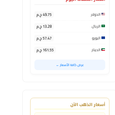
49.75 ج.م
الدولار
13.28 ج.م
الريال
57.47 ج.م
اليورو
161.55 ج.م
الدينار
عرض كافة الأسعار ←
أسعار الذهب الآن