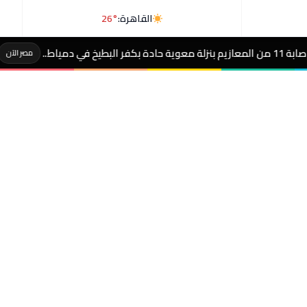
القاهرة:
26°
عاجل- #الب
مصر الآن