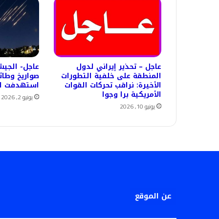
عاجل – تحذير إيراني لدول
عاجل- الجيش
المنطقة على خلفية التطورات
صواريخ وطائ
الأخيرة: نراقب تحركات القوات
استهدفت ال
الأمريكية برا وجوا
يونيو 2, 2026
يونيو 10, 2026
عن الموقع