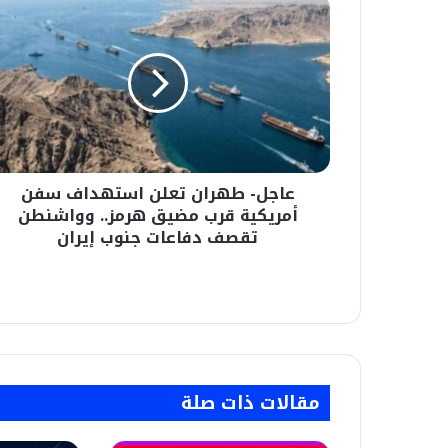
عاجل-
طهران
تعلن
استهداف
سفن
أمريكية
قرب
مضيق
هرمز..
عاجل- طهران تعلن استهداف سفن
وواشنطن
تقصف
أمريكية قرب مضيق هرمز.. وواشنطن
دفاعات
تقصف دفاعات جنوب إيران
جنوب
إيران
مقالات ذات صلة