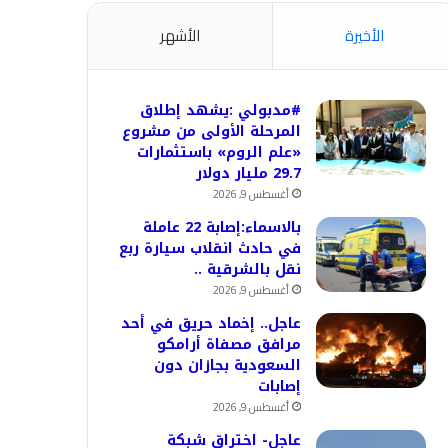
الأخيرة
الأشهر
#مدبولي :يشهد إطلاق
المرحلة الأولى من مشروع
«علم الروم» باستثمارات
29.7 مليار دولار
أغسطس 9, 2026
بالاسماء:إصابة 22 عاملة
في حادث انقلاب سيارة ربع
نقل بالشرقية ..
أغسطس 9, 2026
عاجل.. إخماد حريق في أحد
مرافق مصفاة أرامكو
السعودية بجازان دون
إصابات
أغسطس 9, 2026
عاجل- اختراق شبكة