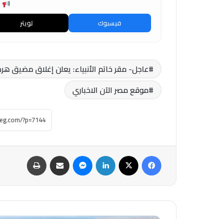
ش
فيسبوك
تويتر
عاجل- مقر خاتم الأنبياء: يعلن إغلاق مضيق هر
موقع مصر الآن الاخباري
فيسبوك
‫X
لينكدإن
ماسنجر
مشاركة عبر البريد
طباعة