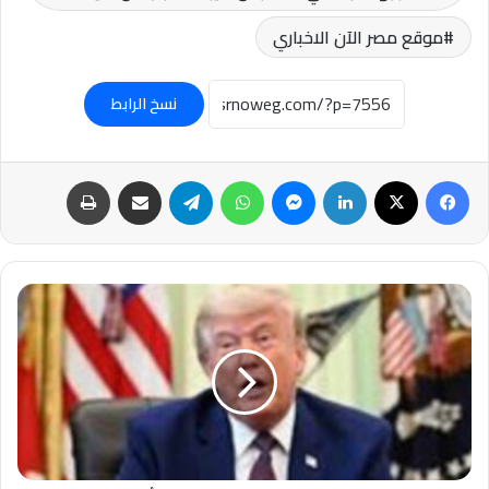
موقع مصر الآن الاخباري
نسخ الرابط
فيسبوك
‫X
لينكدإن
ماسنجر
واتساب
تيلقرام
مشاركة عبر البريد
طباعة
عاجل-
#ترامب:
الاتفاق
مع
#إيران
أُنجز
بالكامل
ويسمح
بفتح