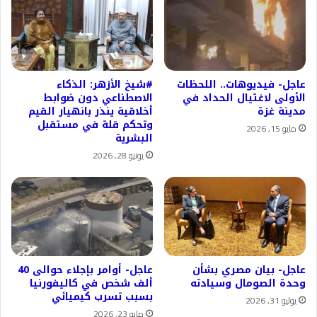
عاجل- فيديوهات.. اللحظات
#شيخ الأزهر: الذكاء
الأولى لاغتيال الحداد في
الاصطناعي دون ضوابط
مدينة غزة
أخلاقية ينذر بانهيار القيم
وتحكم قلة في مستقبل
مايو 15, 2026
البشرية
يونيو 28, 2026
عاجل- بيان مصري بشأن
عاجل- أوامر بإجلاء حوالى 40
وحدة الصومال وسيادته
ألف شخص في كاليفورنيا
بسبب تسرب كيميائي
يوليو 31, 2026
مايو 23, 2026