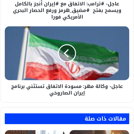
عاجل- #ترامب: الاتفاق مع #إيران أُنجز بالكامل
#مضيق_هرمز
ورفع
ويسمح بفتح #مضيق_هرمز ورفع الحصار البحري
الحصار
الأمريكي فورا
البحري
الأمريكي
عاجل-
فورا
وكالة
مهر:
مسودة
الاتفاق
تستثني
برنامج
إيران
الصاروخي
عاجل- وكالة مهر: مسودة الاتفاق تستثني برنامج
إيران الصاروخي
مقالات ذات صلة