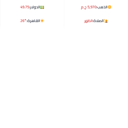
الذهب:
5,970 ج.م
الدولار:
49.75
الصلاة:
الظهر
القاهرة:
26°