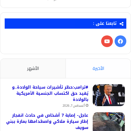
تابعنا على :
فيسبوك
‫YouTube
الأخيرة
الأشهر
#ترامب:حظر تأشيرات سياحة الولادة..و
يُقيد حق اكتساب الجنسية الأمريكية
بالولادة
أغسطس 7, 2026
عاجل- إصابة 7 أشخاص في حادث انفجار
إطار سيارة ملاكي واصطدامها بمارة ببني
سويف