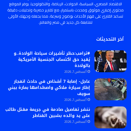
الاقتصاد المصري، السياسة، الحوادث، الرياضة، والتكنولوجيا. يوفر الموقع
محتوى إخباري موثوق ومحدث باستمرار، مع تقارير حصرية وتحليلات دقيقة
تساعد القارئ على فهم الأحداث بوضوح وسرعة، مما يجعله وجهتك الأولى
لمتابعة كل جديد في مصر والعالم.
أخر التحديثات
#ترامب:حظر تأشيرات سياحة الولادة..و
يُقيد حق اكتساب الجنسية الأمريكية
بالولادة
أغسطس 7, 2026
عاجل- إصابة 7 أشخاص في حادث انفجار
إطار سيارة ملاكي واصطدامها بمارة ببني
سويف
أغسطس 7, 2026
ننشر تفاصيل صادمة في جريمة مقتل طالب
على يد والده بشبين القناطر
أغسطس 7, 2026