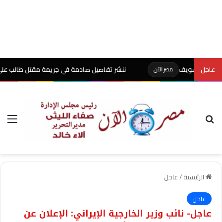
عاجل
ننشر تفاصيل صادمة في جريمة مقتل طالب على يد والده
مصر الآن
بحث عن
الق
الرئيسية
/
عاجل
عاجل
عاجل- نائب وزير الخارجية الإيراني: الإعلان عن