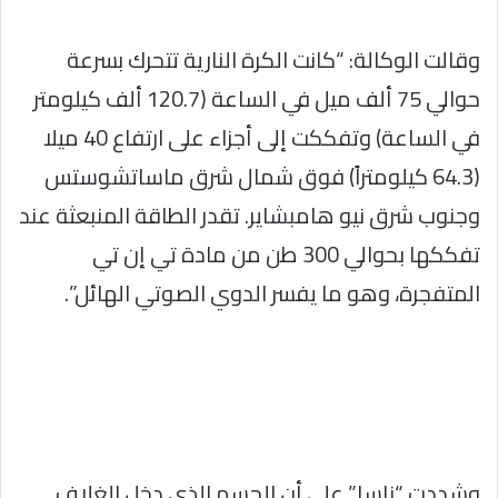
وقالت الوكالة: “كانت الكرة النارية تتحرك بسرعة
حوالي 75 ألف ميل في الساعة (120.7 ألف كيلومتر
في الساعة) وتفككت إلى أجزاء على ارتفاع 40 ميلا
(64.3 كيلومتراً) فوق شمال شرق ماساتشوستس
وجنوب شرق نيو هامبشاير. تقدر الطاقة المنبعثة عند
تفككها بحوالي 300 طن من مادة تي إن تي
المتفجرة، وهو ما يفسر الدوي الصوتي الهائل”.
وشددت “ناسا” على أن الجسم الذي دخل الغلاف