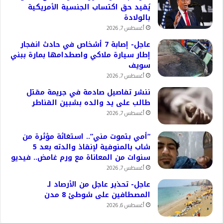
يُقيد حق اكتساب الجنسية الأمريكية
بالولادة
أغسطس 7, 2026
عاجل- إصابة 7 أشخاص في حادث انفجار
إطار سيارة ملاكي واصطدامها بمارة ببني
سويف
أغسطس 7, 2026
ننشر تفاصيل صادمة في جريمة مقتل
طالب على يد والده بشبين القناطر
أغسطس 7, 2026
“أمي بتموت مني”.. استغاثة مؤثرة من
شاب بالمنوفية لإنقاذ والدته بعد 5
سنوات من المعاناة مع ورم غامض.. فيديو
أغسطس 7, 2026
عاجل- تحذير عاجل من الأرصاد لـ
المصطافين على شوطئ 8 مدن
أغسطس 6, 2026