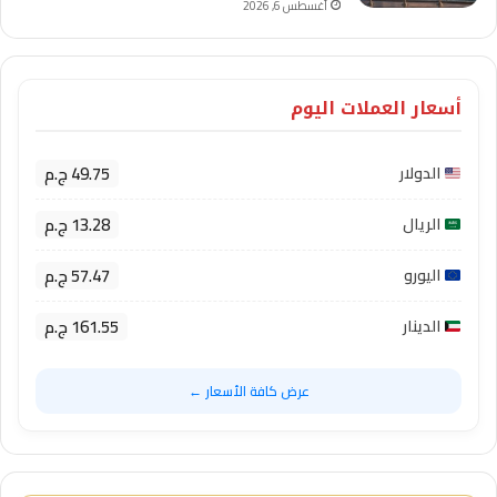
أغسطس 6, 2026
أسعار العملات اليوم
49.75 ج.م
الدولار
13.28 ج.م
الريال
57.47 ج.م
اليورو
161.55 ج.م
الدينار
عرض كافة الأسعار ←