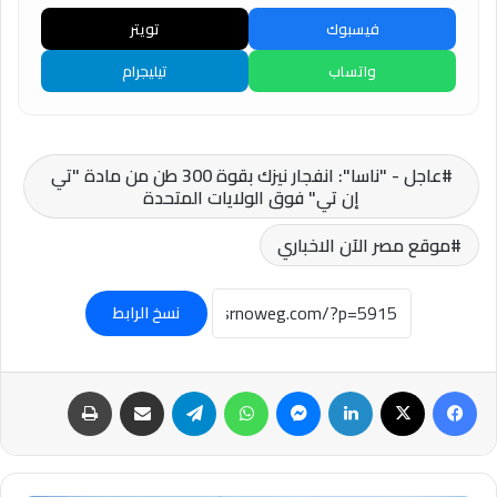
فيسبوك
تويتر
واتساب
تيليجرام
عاجل - "ناسا": انفجار نيزك بقوة 300 طن من مادة "تي
إن تي" فوق الولايات المتحدة
موقع مصر الآن الاخباري
نسخ الرابط
فيسبوك
‫X
لينكدإن
ماسنجر
واتساب
تيلقرام
مشاركة عبر البريد
طباعة