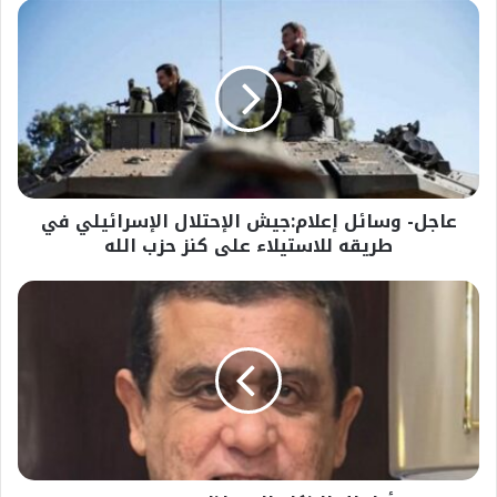
عاجل-
وسائل
إعلام:جيش
الإحتلال
الإسرائيلي
في
طريقه
للاستيلاء
على
عاجل- وسائل إعلام:جيش الإحتلال الإسرائيلي في
كنز
حزب
طريقه للاستيلاء على كنز حزب الله
الله
أطفال
الذكاء
الاصطناعي
في
مصر