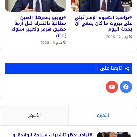
#ترامب: الهجوم الإسرائيلي
#روبيو يفجرها: الصين
على بيروت ما كان ينبغي أن
مطالبة بالتحرك لحل أزمة
يحدث اليوم
مضيق هرمز وتغيير سلوك
إيران
يونيو 14, 2026
مايو 14, 2026
تابعنا على :
فيسبوك
‫YouTube
الأخيرة
الأشهر
#ترامب:حظر تأشيرات سياحة الولادة..و