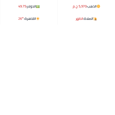
الذهب:
5,970 ج.م
الدولار:
49.75
الصلاة:
الظهر
القاهرة:
26°