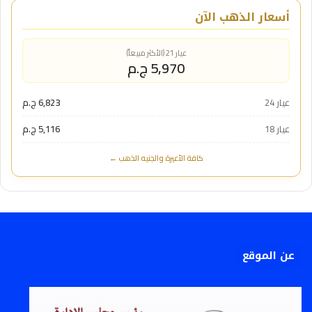
أسعار الذهب الآن
عيار 21 (الأكثر مبيعاً)
5,970 ج.م
عيار 24
6,823 ج.م
عيار 18
5,116 ج.م
كافة الأعيرة والجنيه الذهب ←
عن الموقع