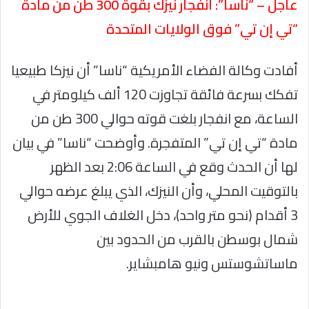
عاجل – “ناسا”: انفجار نيزك بقوة 300 طن من مادة
“تي إن تي” فوق الولايات المتحدة
أفادت وكالة الفضاء الأمريكية “ناسا” أن نيزكا طبيعيا
تفكك بسرعة فائقة تجاوزت 120 ألف كيلومتر في
الساعة، مع انفجار بلغت قوته حوالي 300 طن من
مادة “تي إن تي” المتفجرة. وأوضحت “ناسا” في بيان
لها أن الحدث وقع في الساعة 2:06 بعد الظهر
بالتوقيت المحلي، وأن النيزك، الذي يبلغ عرضه حوالي
3 أقدام (نحو متر واحد)، دخل الغلاف الجوي للأرض
شمال بوسطن بالقرب من الحدود بين
ماساتشوستس ونيو هامبشاير.