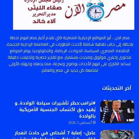
مصر الان .. أبرز المواقع الإخبارية المصرية التي تقدم أخبار مصر اليوم لحظة
بلحظة، إلى جانب تغطية شاملة لأحدث التطورات في العاصمة الإدارية الجديدة،
الاقتصاد المصري، السياسة، الحوادث، الرياضة، والتكنولوجيا. يوفر الموقع
محتوى إخباري موثوق ومحدث باستمرار، مع تقارير حصرية وتحليلات دقيقة
تساعد القارئ على فهم الأحداث بوضوح وسرعة، مما يجعله وجهتك الأولى
لمتابعة كل جديد في مصر والعالم.
أخر التحديثات
#ترامب:حظر تأشيرات سياحة الولادة..و
يُقيد حق اكتساب الجنسية الأمريكية
بالولادة
أغسطس 7, 2026
عاجل- إصابة 7 أشخاص في حادث انفجار