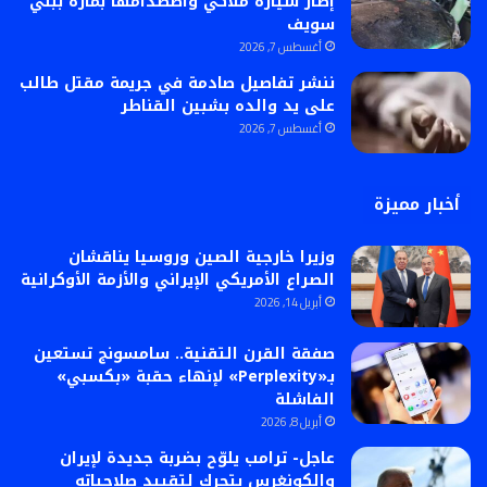
إطار سيارة ملاكي واصطدامها بمارة ببني
سويف
أغسطس 7, 2026
ننشر تفاصيل صادمة في جريمة مقتل طالب
على يد والده بشبين القناطر
أغسطس 7, 2026
أخبار مميزة
وزيرا خارجية الصين وروسيا يناقشان
الصراع الأمريكي الإيراني والأزمة الأوكرانية
أبريل 14, 2026
صفقة القرن التقنية.. سامسونج تستعين
بـ«Perplexity» لإنهاء حقبة «بكسبي»
الفاشلة
أبريل 8, 2026
عاجل- ترامب يلوّح بضربة جديدة لإيران
والكونغرس يتحرك لتقييد صلاحياته