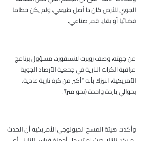
الجوي للأرض كان ذا أصل طبيعي، ولم يكن حطاما
فضائيا أو بقايا قمر صناعي.
من جهته، وصف روبرت لانسفورد، مسؤول برنامج
مراقبة الكرات النارية في جمعية الأرصاد الجوية
الأمريكية، النيزك بأنه “أكبر من كرة نارية عادية،
بحوالي ياردة واحدة (نحو متر)”.
وأكدت هيئة المسح الجيولوجي الأمريكية أن الحدث
لم يكن زلزالا، حيث لم تسجل أجهزة قياس الزلازل أي