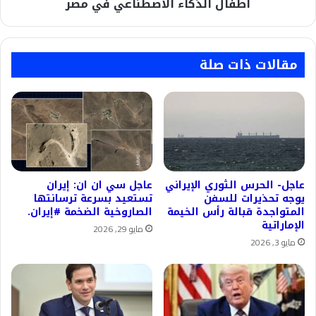
أطفال الذكاء الاصطناعي في مصر
مقالات ذات صلة
عاجل- الحرس الثوري الإيراني
عاجل سي ان ان: إيران
يوجه تحذيرات للسفن
تستعيد بسرعة ترسانتها
المتواجدة قبالة رأس الخيمة
الصاروخية الضخمة #إيران.
الإماراتية
مايو 29, 2026
مايو 3, 2026