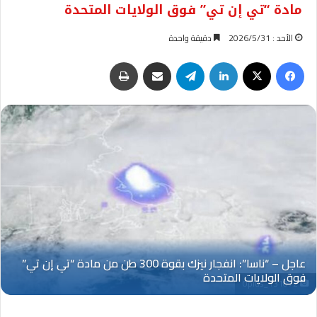
مادة “تي إن تي” فوق الولايات المتحدة
الأحد : 2026/5/31
دقيقة واحدة
فيسبوك
‫X
لينكدإن
تيلقرام
مشاركة عبر البريد
طباعة
Oplus_131072