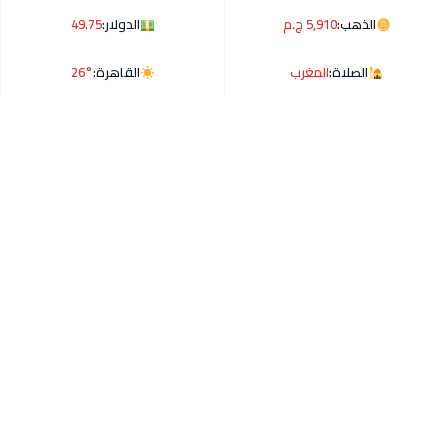
الذهب:
5,910 ج.م
الدولار:
49.75
الصلاة:
المغرب
القاهرة:
26°