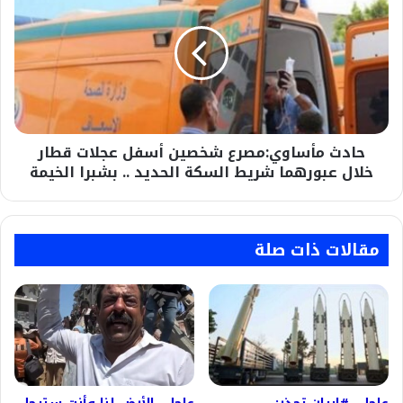
شخصين
أسفل
عجلات
قطار
خلال
عبورهما
شريط
حادث مأساوي:مصرع شخصين أسفل عجلات قطار
السكة
الحديد
خلال عبورهما شريط السكة الحديد .. بشبرا الخيمة
..
بشبرا
الخيمة
مقالات ذات صلة