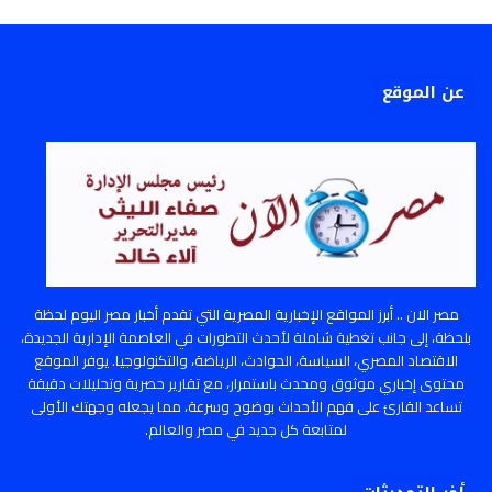
عن الموقع
مصر الان .. أبرز المواقع الإخبارية المصرية التي تقدم أخبار مصر اليوم لحظة
بلحظة، إلى جانب تغطية شاملة لأحدث التطورات في العاصمة الإدارية الجديدة،
الاقتصاد المصري، السياسة، الحوادث، الرياضة، والتكنولوجيا. يوفر الموقع
محتوى إخباري موثوق ومحدث باستمرار، مع تقارير حصرية وتحليلات دقيقة
تساعد القارئ على فهم الأحداث بوضوح وسرعة، مما يجعله وجهتك الأولى
لمتابعة كل جديد في مصر والعالم.