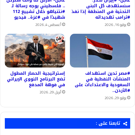
عاجل- #إيران تحذر:
عاجل- الأرض لنا وأنت سترحل
سنستهدف كل البنى
.. فلسطيني يوجه رسالة لـ
التحتية في المنطقة إذا نفذ
#نتنياهو خلال تشييع 112
#ترامب تهديداته
شهيدًا في #غزة.. فيديو
يوليو 16, 2026
أغسطس 4, 2026
#مصر تدين استهداف
إستراتيجية الحصار المطول
المنشآت النفطية في
تضع البرنامج النووي الإيراني
السعودية والاعتداءات على
في فوهة المدفع
#الأردن..
أبريل 29, 2026
يوليو 29, 2026
تابعنا على :