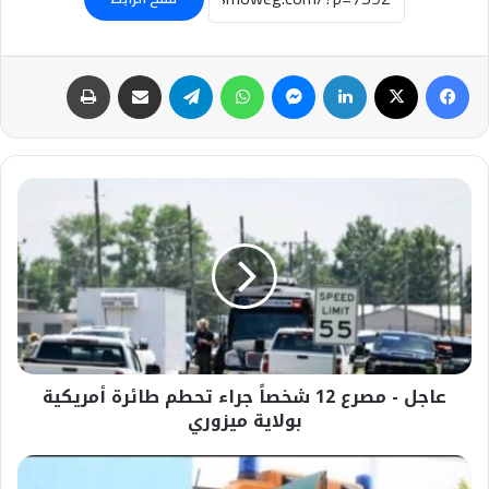
فيسبوك
‫X
لينكدإن
ماسنجر
واتساب
تيلقرام
مشاركة عبر البريد
طباعة
عاجل
-
مصرع
12
شخصاً
جراء
تحطم
طائرة
أمريكية
عاجل - مصرع 12 شخصاً جراء تحطم طائرة أمريكية
بولاية
ميزوري
بولاية ميزوري
حادث
مأساوي:مصرع