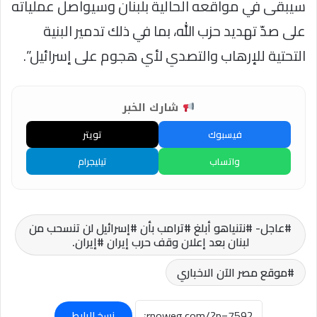
سيبقى في مواقعه الحالية بلبنان وسيواصل عملياته
على صدّ تهديد حزب الله، بما في ذلك تدمير البنية
التحتية للإرهاب والتصدي لأي هجوم على إسرائيل”.
شارك الخبر
فيسبوك
تويتر
واتساب
تيليجرام
عاجل- #نتنياهو أبلغ #ترامب بأن #إسرائيل لن تنسحب من
لبنان بعد إعلان وقف حرب إيران #إيران.
موقع مصر الآن الاخباري
نسخ الرابط