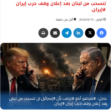
تنسحب من لبنان بعد إعلان وقف حرب إيران
#إيران.
الإثنين : 2026/6/15
أقل من دقيقة
فيسبوك
‫X
لينكدإن
تيلقرام
مشاركة عبر البريد
طباعة
Oplus_131072