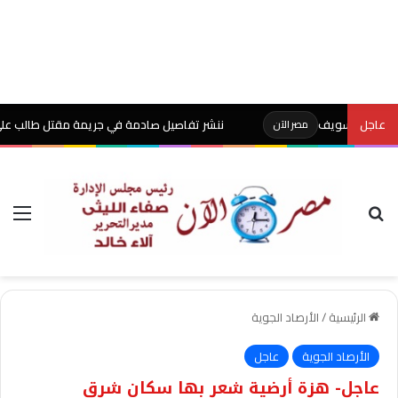
عاجل
ننشر تفاصيل صادمة في جريمة مقتل طالب على يد والده
مصر الآن
بحث عن
الق
الرئيسية
/
الأرصاد الجوية
الأرصاد الجوية
عاجل
عاجل- هزة أرضية شعر بها سكان شرق