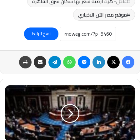
عاجل- هزة أرضية شعر بها سكان شرق القاهرة
موقع مصر الآن الاخباري
نسخ الرابط
فيسبوك
‫X
لينكدإن
ماسنجر
واتساب
تيلقرام
مشاركة عبر البريد
طباعة
عاجل-
إلغاء
التصويت
بمجلس
النواب
الأمريكي
على
مشروع