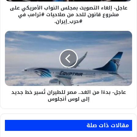
قانون
عاجل- إلغاء التصويت بمجلس النواب الأمريكي على
للحد
من
مشروع قانون للحد من صلاحيات #ترامب في
صلاحيات
#حرب_إيران.
#ترامب
في
عاجل-
#حرب_إيران.
بدءًا
من
الغد..
مصر
للطيران
تُسير
خط
جديد
عاجل- بدءًا من الغد.. مصر للطيران تُسير خط جديد
إلى
لوس
إلى لوس أنجلوس
أنجلوس
مقالات ذات صلة