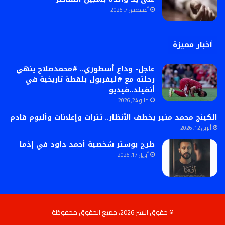
أغسطس 7, 2026
أخبار مميزة
عاجل- وداع أسطوري.. #محمدصلاح ينهي
رحلته مع #ليفربول بلقطة تاريخية في
أنفيلد..فيديو
مايو 24, 2026
الكينج محمد منير يخطف الأنظار.. تترات وإعلانات وألبوم قادم
أبريل 12, 2026
طرح بوستر شخصية أحمد داود في إذما
أبريل 17, 2026
© حقوق النشر 2026، جميع الحقوق محفوظة