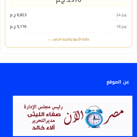
عيار 24
6,823 ج.م
عيار 18
5,116 ج.م
كافة الأعيرة والجنيه الذهب ←
عن الموقع