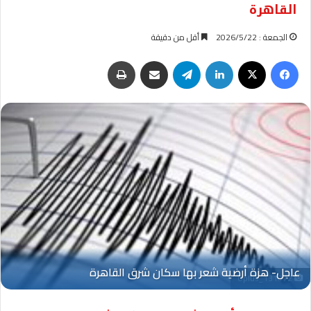
القاهرة
الجمعة : 2026/5/22
أقل من دقيقة
فيسبوك
‫X
لينكدإن
تيلقرام
مشاركة عبر البريد
طباعة
Oplus_131072