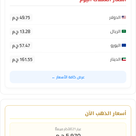
49.75 ج.م
الدولار
13.28 ج.م
الريال
57.47 ج.م
اليورو
161.55 ج.م
الدينار
عرض كافة الأسعار ←
أسعار الذهب الآن
عيار 21 (الأكثر مبيعاً)
5,970 ج.م