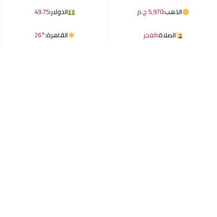
الذهب:
5,970 ج.م
الدولار:
49.75
الصلاة:
الفجر
القاهرة:
26°