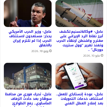
عاجل- #وكالةتسنيم:تكشف
عاجل- وزير الحرب الأمريكي
أبرز نقاط الرد الإيراني على
يحذر: مستعدون لاستئناف
مقترح واشنطن لإنهاء الحرب
الحرب إذا لم تلتزم إيران
وتفند تقرير “وول ستريت
بالاتفاق
جورنال” ..
يونيو 18, 2026
مايو 10, 2026
عاجل- عودة إنستاباي للعمل..
عاجل- تحرك فوري من محافظ
استئناف خدمات التحويلات
سوهاج بعد حادث الزفاف
بعد إصلاح العطل الفني
المأساوي.. رفع الطوارئ