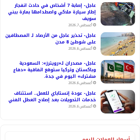
عاجل- إصابة 7 أشخاص في حادث انفجار
إطار سيارة ملاكي واصطدامها بمارة ببني
سويف
أغسطس 7, 2026
عاجل- تحذير عاجل من الأرصاد لـ المصطافين
على شوطئ 8 مدن
أغسطس 6, 2026
عاجل- مصدران لـ«رويترز»: السعودية
وباكستان وتركيا ستوقع اتفاقية «دفاع
مشترك» اليوم في جدة.
أغسطس 6, 2026
عاجل- عودة إنستاباي للعمل.. استئناف
خدمات التحويلات بعد إصلاح العطل الفني
أغسطس 6, 2026
أسعار العملات اليوم