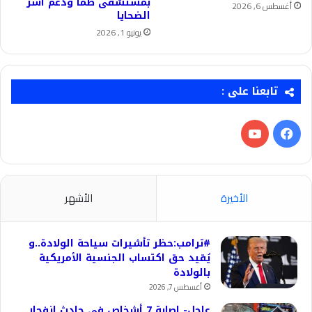
بمستشفى طما ودعم أسر
أغسطس 6, 2026
الضحايا
يونيو 1, 2026
تابعنا على :
فيسبوك
‫YouTube
الأخيرة
الأشهر
#ترامب:حظر تأشيرات سياحة الولادة..و
يُقيد حق اكتساب الجنسية الأمريكية
بالولادة
أغسطس 7, 2026
عاجل- إصابة 7 أشخاص في حادث انفجار