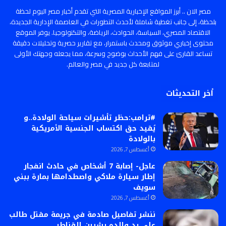
مصر الان .. أبرز المواقع الإخبارية المصرية التي تقدم أخبار مصر اليوم لحظة
بلحظة، إلى جانب تغطية شاملة لأحدث التطورات في العاصمة الإدارية الجديدة،
الاقتصاد المصري، السياسة، الحوادث، الرياضة، والتكنولوجيا. يوفر الموقع
محتوى إخباري موثوق ومحدث باستمرار، مع تقارير حصرية وتحليلات دقيقة
تساعد القارئ على فهم الأحداث بوضوح وسرعة، مما يجعله وجهتك الأولى
لمتابعة كل جديد في مصر والعالم.
أخر التحديثات
#ترامب:حظر تأشيرات سياحة الولادة..و
يُقيد حق اكتساب الجنسية الأمريكية
بالولادة
أغسطس 7, 2026
عاجل- إصابة 7 أشخاص في حادث انفجار
إطار سيارة ملاكي واصطدامها بمارة ببني
سويف
أغسطس 7, 2026
ننشر تفاصيل صادمة في جريمة مقتل طالب
على يد والده بشبين القناطر