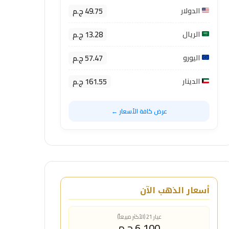
49.75 ج.م
الدولار
13.28 ج.م
الريال
57.47 ج.م
اليورو
161.55 ج.م
الدينار
عرض كافة الأسعار ←
أسعار الذهب الآن
عيار 21 (الأكثر مبيعاً)
6,100 ج.م