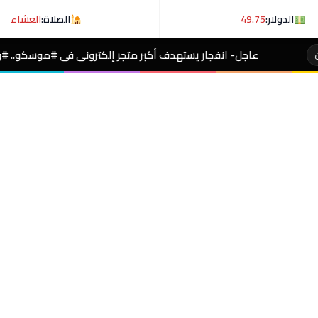
الدولار:
49.75
الصلاة:
العشاء
انفجار يستهدف أكبر متجر إلكترونى فى #موسكو.. #وروسيا ترد بقصف سف