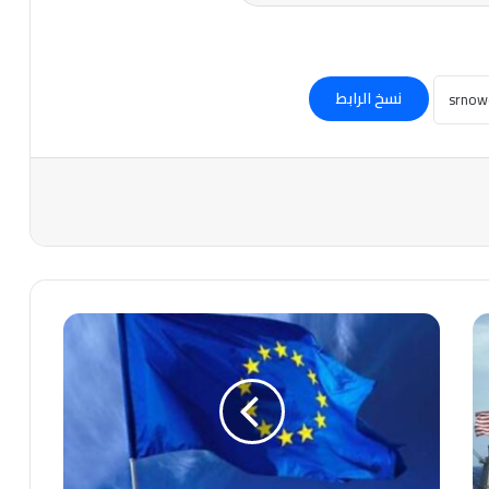
نسخ الرابط
عاجل-
لاتحاد
الأوروبي
والصين
يطلقان
آلية
جديدة
لاحتواء