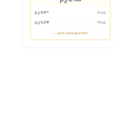
عيار 24
6,971 ج.م
عيار 18
5,228 ج.م
كافة الأعيرة والجنيه الذهب ←