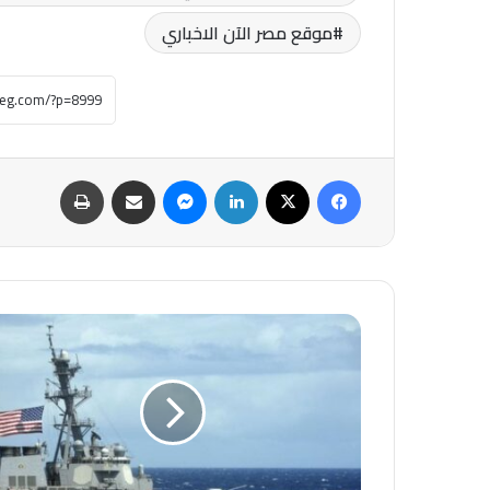
موقع مصر الآن الاخباري
فيسبوك
‫X
لينكدإن
ماسنجر
مشاركة عبر البريد
طباعة
عاجل-
القيادة
المركزية
الأمريكية:
أكثر
من
50
ألف