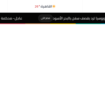
القاهرة:
26°
ن بالبحر الأسود
عاجل- محكمة أميركية توقف مشروع ترامب لإ
مصر الآن