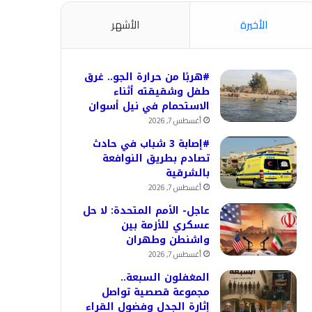
الأخيرة
الأشهر
#هربًا من حرارة الجو.. غرق
طفل وشقيقته أثناء
الاستحمام في نيل أسوان
أغسطس 7, 2026
#إصابة 3 شباب في حادث
تصادم بطريق النوافعة
بالشرقية
أغسطس 7, 2026
عاجل- الأمم المتحدة: لا حل
عسكري للأزمة بين
واشنطن وطهران
أغسطس 7, 2026
المغفلون السبعة..
مجموعة قصصية تواصل
إثارة الجدل وفضول القراء