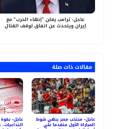
إيران
ويتحدث
عن
عاجل- ترامب يعلن "إنهاء الحرب" مع
اتفاق
لوقف
إيران ويتحدث عن اتفاق لوقف القتال
القتال
مقالات ذات صلة
عاجل- منتخب مصر ينهي شوط
المباراة الأول متقدما علي
التداعيات..