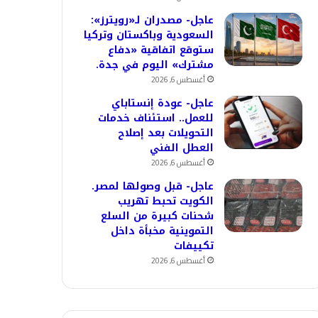
عاجل- مصدران لـ«رويترز»:
السعودية وباكستان وتركيا
ستوقع اتفاقية «دفاع
مشترك» اليوم في جدة.
أغسطس 6, 2026
عاجل- عودة إنستاباي
للعمل.. استئناف خدمات
التحويلات بعد إصلاح
العطل الفني
أغسطس 6, 2026
عاجل- قبل وصولها لمصر.
الكويت تحبط تهريب
شحنات كبيرة من السلع
التموينية مخبأة داخل
تكييفات
أغسطس 6, 2026