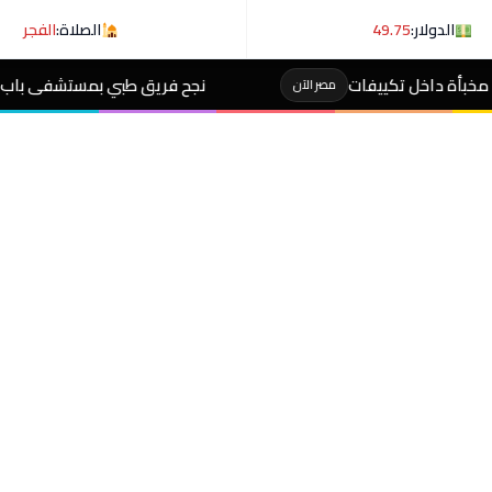
الدولار:
49.75
الصلاة:
الفجر
نجح فريق طبي بمستشفى باب الشعرية في استئصال ال
مصر الآن