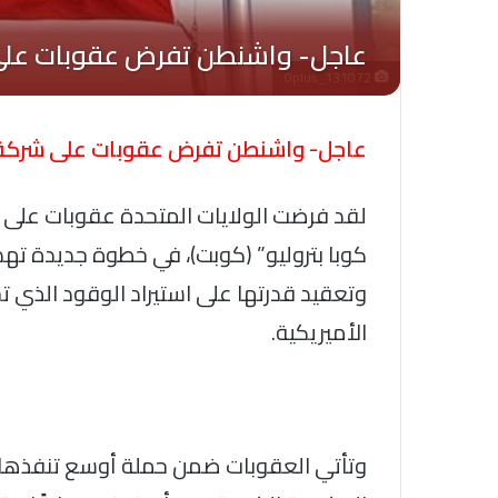
Oplus_131072
عاجل- واشنطن تفرض عقوبات على شركة ا
لقد فرضت الولايات المتحدة عقوبات على ش
كوبا بتروليو” (كوبت)، في خطوة جديدة ته
وتعقيد قدرتها على استيراد الوقود الذي تحت
الأميريكية.
وتأتي العقوبات ضمن حملة أوسع تنفذها إد