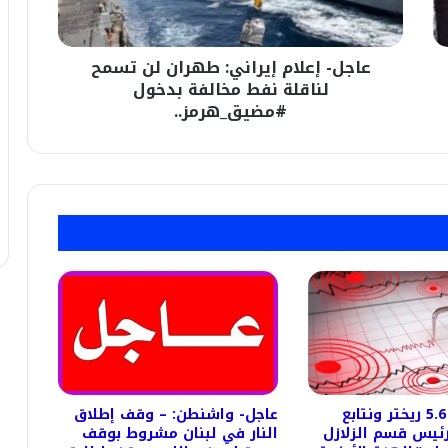
لناقلة
نفط
مخالفة
عاجل- إعلام إيراني: طهران لن تسمح
بدخول
#مضيق_هرمز..
لناقلة نفط مخالفة بدخول
#مضيق_هرمز..
عاجل- بقوة 5.6 ريختر ونتابع
عاجل- واشنطن: – وقف إطلاق
 رئيس قسم الزلازل
النار في لبنان مشروط بوقف