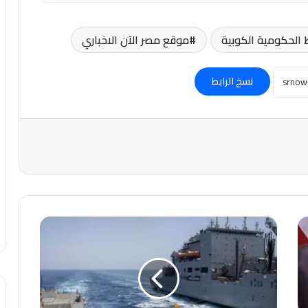
الحكومية الكوبية
موقع مصر الآن الاخباري
نسخ الرابط
عاجل-
إعلام
إيراني:
طهران
لن
تسمح