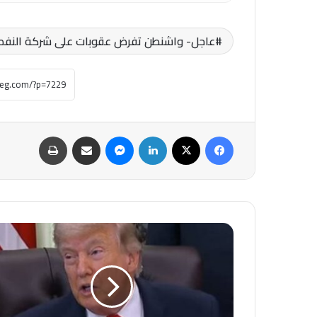
عاجل- واشنطن تفرض عقوبات على شركة النفط 
فيسبوك
‫X
لينكدإن
ماسنجر
مشاركة عبر البريد
طباعة
عاجل-
ترامب
يعلن
"إنهاء
الحرب"
مع