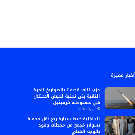
أخبار مميزة
حزب الله: قصفنا بالصواريخ للمرة
الثانية بنى تحتية لجيش الاحتلال
في مستوطنة كرميئيل
أبريل 10, 2026
الداخلية:ضبط سيارة ربع نقل محملة
بسولار مُجمع من محطات وقود
بالوجه القبلي