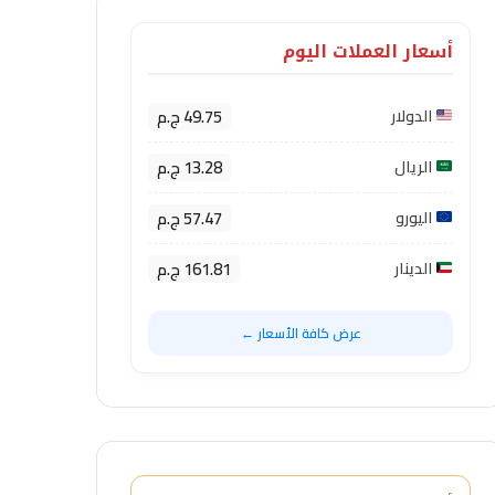
أسعار العملات اليوم
49.75 ج.م
الدولار
13.28 ج.م
الريال
57.47 ج.م
اليورو
161.81 ج.م
الدينار
عرض كافة الأسعار ←