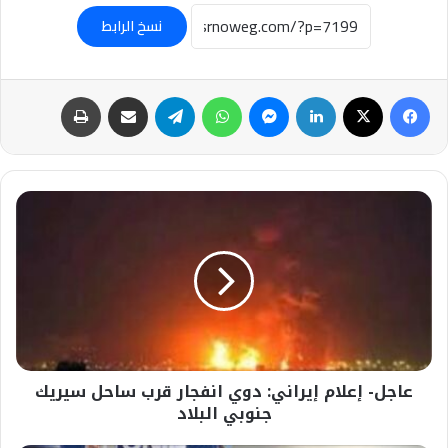
نسخ الرابط
فيسبوك
‫X
لينكدإن
ماسنجر
واتساب
تيلقرام
مشاركة عبر البريد
طباعة
عاجل-
إعلام
إيراني:
دوي
انفجار
قرب
ساحل
سيريك
جنوبي
عاجل- إعلام إيراني: دوي انفجار قرب ساحل سيريك
البلاد
جنوبي البلاد