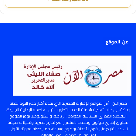
عن الموقع
مصر الان .. أبرز المواقع الإخبارية المصرية التي تقدم أخبار مصر اليوم لحظة
بلحظة، إلى جانب تغطية شاملة لأحدث التطورات في العاصمة الإدارية الجديدة،
الاقتصاد المصري، السياسة، الحوادث، الرياضة، والتكنولوجيا. يوفر الموقع
محتوى إخباري موثوق ومحدث باستمرار، مع تقارير حصرية وتحليلات دقيقة
تساعد القارئ على فهم الأحداث بوضوح وسرعة، مما يجعله وجهتك الأولى
لمتابعة كل جديد في مصر والعالم.