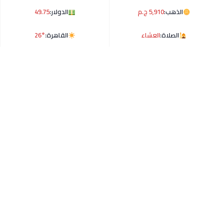
الذهب:
5,910 ج.م
الدولار:
49.75
الصلاة:
العشاء
القاهرة:
26°