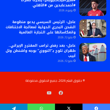
#سيراميكاكليوباترا يتحرك لشراء
#أحمدعابدين من #الأهلي.
يونيو 4, 2026
عاجل- الرئيس السيسي يدعو منظومة
الشحن البحري الدولية لمعالجة الاختناقات
وانعكاساتها على التجارة العالمية
مايو 12, 2026
عاجل- بعد رفض ترامب المقترح الإيراني..
طهران تلوح بـ”النووي” بوجه واشنطن وتل
أبيب
مايو 12, 2026
© حقوق النشر 2026، جميع الحقوق محفوظة
فيسبوك
‫YouTube