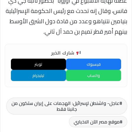
عطلة نهاية الأسبوع في أوروبا” بحضور نائبه جي دي
فانس، وقال إنه تحدث مع رئيس الحكومة الإسرائيلية
بنيامين نتنياهو وعدد من قادة دول الشرق الأوسط
بينهم أمير قطر تميم بن حمد آل ثاني.
شارك الخبر
فيسبوك
تويتر
واتساب
تيليجرام
عاجل- واشنطن لإسرائيل: الهجمات على إيران ستكون من
جانبنا فقط
موقع مصر الآن الاخباري