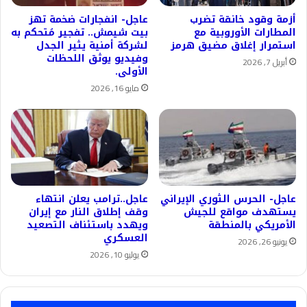
أزمة وقود خانقة تضرب
عاجل- انفجارات ضخمة تهز
المطارات الأوروبية مع
بيت شيمش.. تفجير مُتحكم به
استمرار إغلاق مضيق هرمز
لشركة أمنية يثير الجدل
وفيديو يوثق اللحظات
أبريل 7, 2026
الأولى.
مايو 16, 2026
عاجل- الحرس الثوري الإيراني
عاجل..ترامب يعلن انتهاء
يستهدف مواقع للجيش
وقف إطلاق النار مع إيران
الأمريكي بالمنطقة
ويهدد باستئناف التصعيد
العسكري
يونيو 26, 2026
يوليو 10, 2026