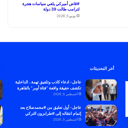
#قاض أميركي يلغي سياسات هجرة
لترامب طالت 39 دولة
يونيو 5, 2026
أخر التحديثات
عاجل- ادعاء كاذب وتلفيق تهمة.. الداخلية
تكشف حقيقة واقعة “فتاة أوبر” بالقاهرة
أغسطس 5, 2026
عاجل- أول تعليق من #محمدصلاح بعد
إتمام انتقاله إلى #طرابزون التركي
أغسطس 5, 2026