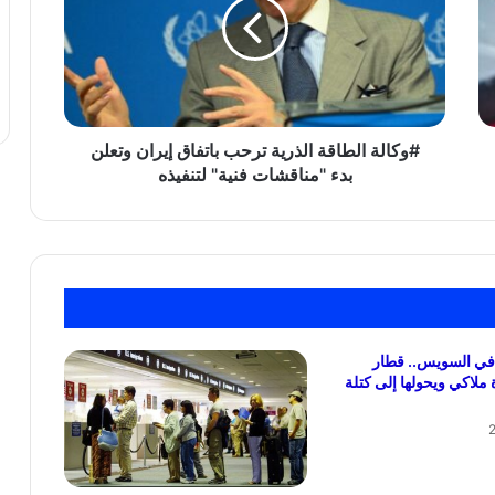
ترحب
باتفاق
إيران
وتعلن
بدء
"مناقشات
فنية"
#وكالة الطاقة الذرية ترحب باتفاق إيران وتعلن
لتنفيذه
بدء "مناقشات فنية" لتنفيذه
في السويس.. قطار
ملاكي ويحولها إلى كتلة