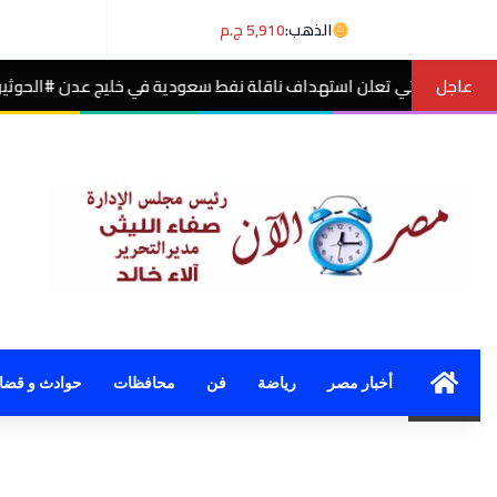
الذهب:
5,910 ج.م
عاجل
استهداف ناقلة نفط سعودية في خليج عدن #الحوثيون
مصر الآن
Home
أخبار مصر
رياضة
فن
محافظات
حوادث و قضاي