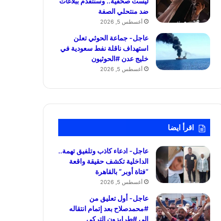
ليست صحفية.. وسنتقدم ببلاغات
ضد منتحلي الصفة
أغسطس 5, 2026
عاجل- جماعة الحوثي تعلن
استهداف ناقلة نفط سعودية في
خليج عدن #الحوثيون
أغسطس 5, 2026
اقرأ ايضا
عاجل- ادعاء كاذب وتلفيق تهمة..
الداخلية تكشف حقيقة واقعة
“فتاة أوبر” بالقاهرة
أغسطس 5, 2026
عاجل- أول تعليق من
#محمدصلاح بعد إتمام انتقاله
إلى #طرابزون التركي