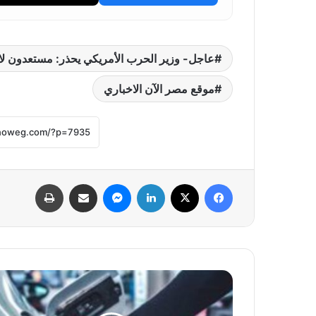
عاجل- وزير الحرب الأمريكي يحذر: مستعدون لاست
موقع مصر الآن الاخباري
فيسبوك
‫X
لينكدإن
ماسنجر
مشاركة عبر البريد
طباعة
تراجع
سعر
جالون