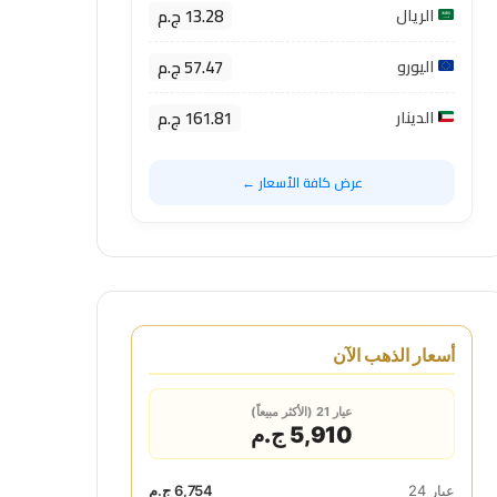
13.28 ج.م
الريال
57.47 ج.م
اليورو
161.81 ج.م
الدينار
عرض كافة الأسعار ←
أسعار الذهب الآن
عيار 21 (الأكثر مبيعاً)
5,910 ج.م
عيار 24
6,754 ج.م