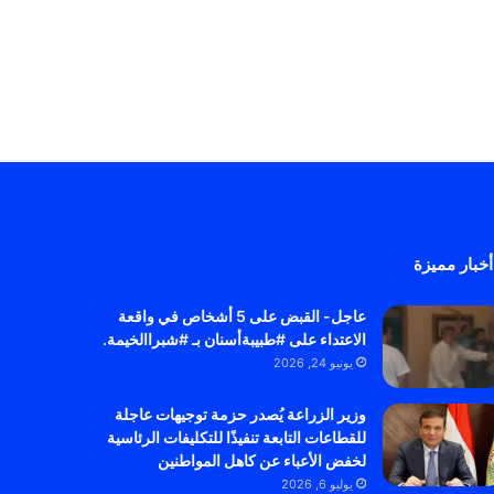
أخبار مميزة
عاجل- القبض على 5 أشخاص في واقعة
الاعتداء على #طبيبةأسنان بـ #شبراالخيمة.
يونيو 24, 2026
وزير الزراعة يُصدر حزمة توجيهات عاجلة
للقطاعات التابعة تنفيذًا للتكليفات الرئاسية
لخفض الأعباء عن كاهل المواطنين
يوليو 6, 2026