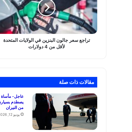
البنزين
في
الولايات
المتحدة
لأقل
من
4
تراجع سعر جالون البنزين في الولايات المتحدة
دولارات
لأقل من 4 دولارات
مقالات ذات صلة
عاجل- مأساة 
يصطدم بسيارة 
من النيران
يونيو 12, 2026