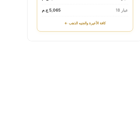
عيار 18
5,065 ج.م
كافة الأعيرة والجنيه الذهب ←