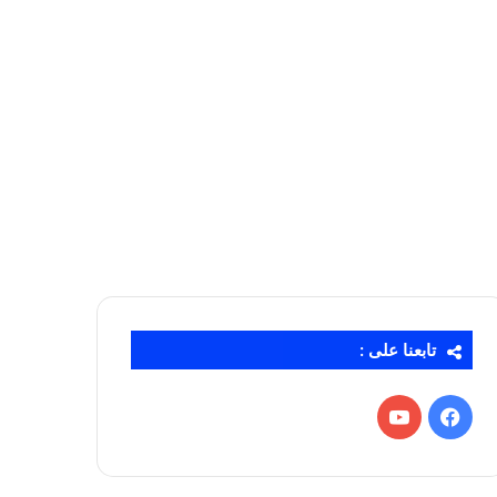
تابعنا على :
فيسبوك
‫YouTube