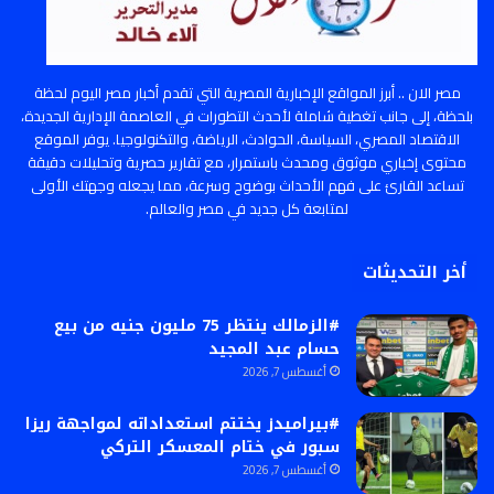
مصر الان .. أبرز المواقع الإخبارية المصرية التي تقدم أخبار مصر اليوم لحظة
بلحظة، إلى جانب تغطية شاملة لأحدث التطورات في العاصمة الإدارية الجديدة،
الاقتصاد المصري، السياسة، الحوادث، الرياضة، والتكنولوجيا. يوفر الموقع
محتوى إخباري موثوق ومحدث باستمرار، مع تقارير حصرية وتحليلات دقيقة
تساعد القارئ على فهم الأحداث بوضوح وسرعة، مما يجعله وجهتك الأولى
لمتابعة كل جديد في مصر والعالم.
أخر التحديثات
#الزمالك ينتظر 75 مليون جنيه من بيع
حسام عبد المجيد
أغسطس 7, 2026
#بيراميدز يختتم استعداداته لمواجهة ريزا
سبور في ختام المعسكر التركي
أغسطس 7, 2026