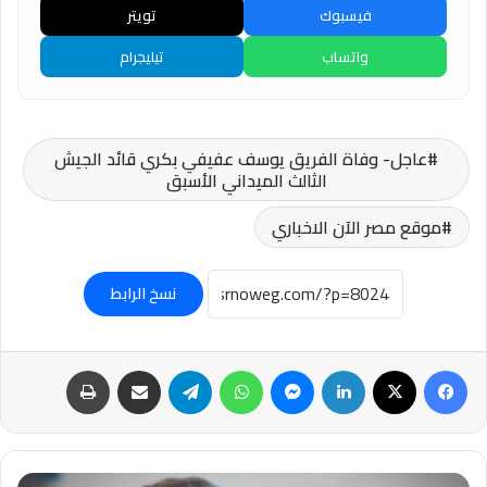
فيسبوك
تويتر
واتساب
تيليجرام
عاجل- وفاة الفريق يوسف عفيفي بكري قائد الجيش
الثالث الميداني الأسبق
موقع مصر الآن الاخباري
نسخ الرابط
فيسبوك
‫X
لينكدإن
ماسنجر
واتساب
تيلقرام
مشاركة عبر البريد
طباعة
عاجل-