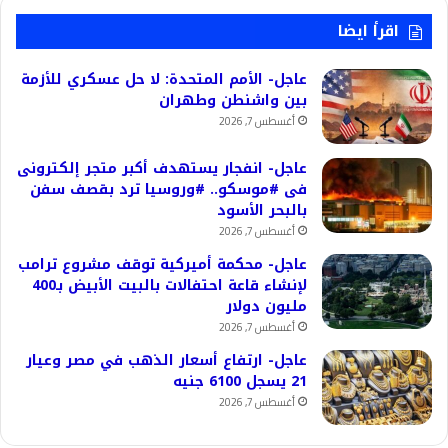
اقرأ ايضا
عاجل- الأمم المتحدة: لا حل عسكري للأزمة
بين واشنطن وطهران
أغسطس 7, 2026
عاجل- انفجار يستهدف أكبر متجر إلكترونى
فى #موسكو.. #وروسيا ترد بقصف سفن
بالبحر الأسود
أغسطس 7, 2026
عاجل- محكمة أميركية توقف مشروع ترامب
لإنشاء قاعة احتفالات بالبيت الأبيض بـ400
مليون دولار
أغسطس 7, 2026
عاجل- ارتفاع أسعار الذهب في مصر وعيار
21 يسجل 6100 جنيه
أغسطس 7, 2026