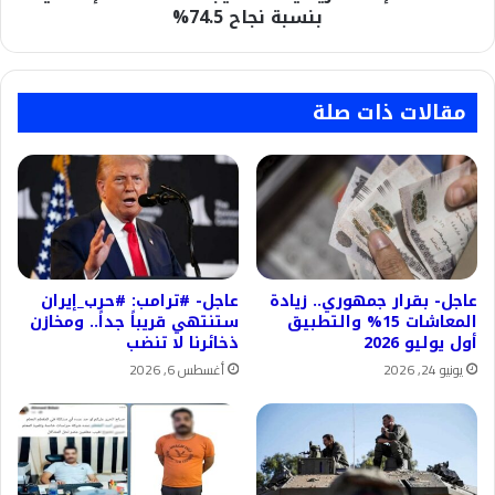
بنسبة نجاح 74.5%
مقالات ذات صلة
عاجل- بقرار جمهوري.. زيادة
عاجل- #ترامب: #حرب_إيران
المعاشات 15% والتطبيق
ستنتهي قريباً جداً.. ومخازن
أول يوليو 2026
ذخائرنا لا تنضب
يونيو 24, 2026
أغسطس 6, 2026