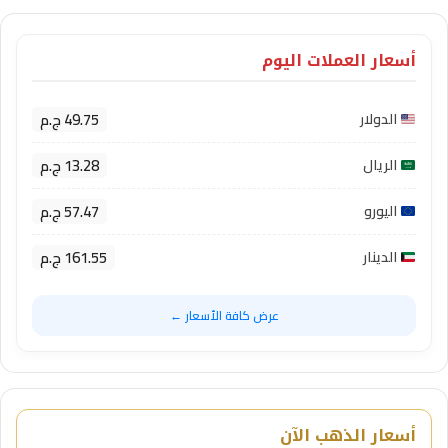
أسعار العملات اليوم
49.75 ج.م
الدولار
13.28 ج.م
الريال
57.47 ج.م
اليورو
161.55 ج.م
الدينار
عرض كافة الأسعار ←
أسعار الذهب الآن