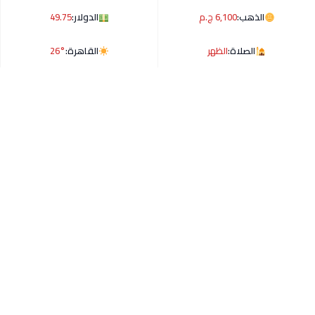
الذهب:
6,100 ج.م
الدولار:
49.75
الصلاة:
الظهر
القاهرة:
26°