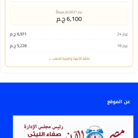
عيار 21 (الأكثر مبيعاً)
6,100 ج.م
عيار 24
6,971 ج.م
عيار 18
5,228 ج.م
كافة الأعيرة والجنيه الذهب ←
عن الموقع