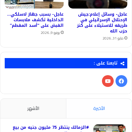
عاجل- وسائل إعلام:جيش
عاجل- بسبب جهاز لاسلكي…
الإحتلال الإسرائيلي في
الداخلية تكشف ملابسات
طريقه للاستيلاء على كنز
القبض على “أسد المقطم”
حزب الله
يونيو 9, 2026
مايو 31, 2026
تابعنا على :
فيسبوك
‫YouTube
الأخيرة
الأشهر
#الزمالك ينتظر 75 مليون جنيه من بيع