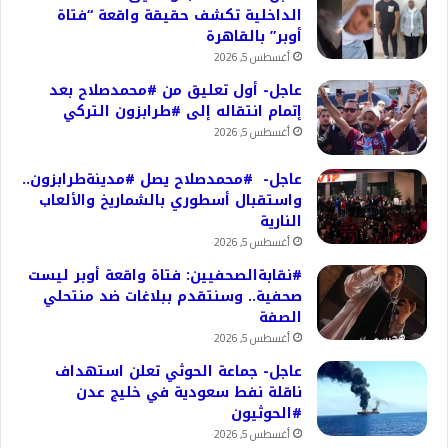
الداخلية تكشف حقيقة واقعة “فتاة
أوبر” بالقاهرة
أغسطس 5, 2026
عاجل- أول تعليق من #محمدصلاح بعد
إتمام انتقاله إلى #طرابزون التركي
أغسطس 5, 2026
عاجل- #محمدصلاح يصل #مدينةطرابزون..
واستقبال أسطوري بالشماريخ والألعاب
النارية
أغسطس 5, 2026
#نقابةالصحفيين: فتاة واقعة أوبر ليست
صحفية.. وسنتقدم ببلاغات ضد منتحلي
الصفة
أغسطس 5, 2026
عاجل- جماعة الحوثي تعلن استهداف
ناقلة نفط سعودية في خليج عدن
#الحوثيون
أغسطس 5, 2026