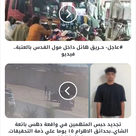
هائل
داخل
مول
القدس
بالعتبة..
فيديو
#عاجل- حــريق هائل داخل مول القدس بالعتبة..
فيديو
تجديد
حبس
المتهمين
في
واقعة
دهس
بائعة
الشاي..بحدائق
الاهرام
تجديد حبس المتهمين في واقعة دهس بائعة
١٥
يوما
الشاي..بحدائق الاهرام ١٥ يوما علي ذمة التحقيقات.