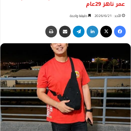
عمر ناهز 29عام
الأحد : 2026/6/21
دقيقة واحدة
فيسبوك
‫X
لينكدإن
تيلقرام
مشاركة عبر البريد
طباعة