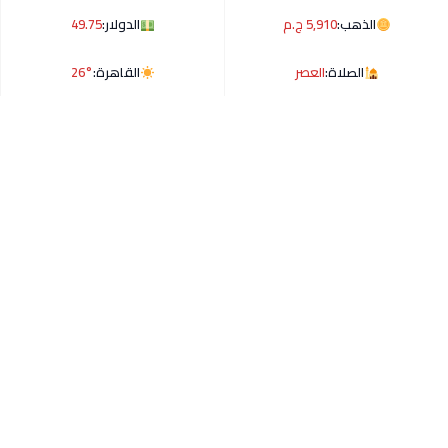
الذهب:
5,910 ج.م
الدولار:
49.75
الصلاة:
العصر
القاهرة:
26°