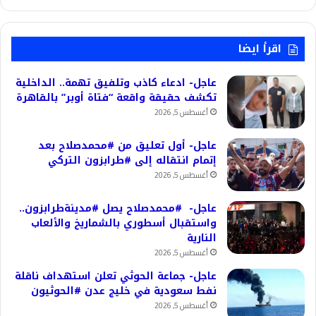
اقرأ ايضا
عاجل- ادعاء كاذب وتلفيق تهمة.. الداخلية
تكشف حقيقة واقعة “فتاة أوبر” بالقاهرة
أغسطس 5, 2026
عاجل- أول تعليق من #محمدصلاح بعد
إتمام انتقاله إلى #طرابزون التركي
أغسطس 5, 2026
عاجل- #محمدصلاح يصل #مدينةطرابزون..
واستقبال أسطوري بالشماريخ والألعاب
النارية
أغسطس 5, 2026
عاجل- جماعة الحوثي تعلن استهداف ناقلة
نفط سعودية في خليج عدن #الحوثيون
أغسطس 5, 2026