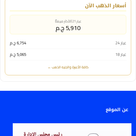
أسعار الذهب الآن
عيار 21 (الأكثر مبيعاً)
5,910 ج.م
عيار 24
6,754 ج.م
عيار 18
5,065 ج.م
كافة الأعيرة والجنيه الذهب ←
عن الموقع