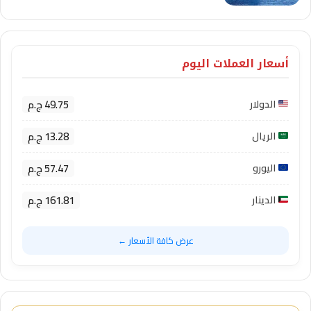
أسعار العملات اليوم
49.75 ج.م
الدولار
13.28 ج.م
الريال
57.47 ج.م
اليورو
161.81 ج.م
الدينار
عرض كافة الأسعار ←