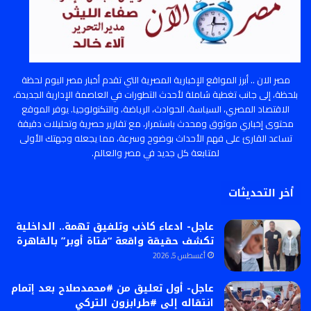
مصر الان .. أبرز المواقع الإخبارية المصرية التي تقدم أخبار مصر اليوم لحظة
بلحظة، إلى جانب تغطية شاملة لأحدث التطورات في العاصمة الإدارية الجديدة،
الاقتصاد المصري، السياسة، الحوادث، الرياضة، والتكنولوجيا. يوفر الموقع
محتوى إخباري موثوق ومحدث باستمرار، مع تقارير حصرية وتحليلات دقيقة
تساعد القارئ على فهم الأحداث بوضوح وسرعة، مما يجعله وجهتك الأولى
لمتابعة كل جديد في مصر والعالم.
أخر التحديثات
عاجل- ادعاء كاذب وتلفيق تهمة.. الداخلية
تكشف حقيقة واقعة “فتاة أوبر” بالقاهرة
أغسطس 5, 2026
عاجل- أول تعليق من #محمدصلاح بعد إتمام
انتقاله إلى #طرابزون التركي