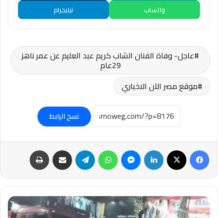
واتساب
تيليجرام
عاجل- وفاة الفنان الشاب كريم عبد العليم عن عمر ناهز
29عام
موقع مصر الآن الاخباري
نسخ الرابط
فيسبوك
‫X
لينكدإن
ماسنجر
واتساب
تيلقرام
مشاركة عبر البريد
طباعة
#عاجل-
حــريق