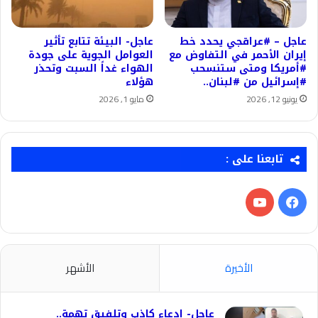
عاجل – #عراقجي يحدد خط
عاجل- البيئة تتابع تأثير
إيران الأحمر في التفاوض مع
العوامل الجوية على جودة
#أمريكا ومتى ستنسحب
الهواء غداً السبت وتحذر
#إسرائيل من #لبنان..
هؤلاء
يونيو 12, 2026
مايو 1, 2026
تابعنا على :
فيسبوك
‫YouTube
الأخيرة
الأشهر
عاجل- ادعاء كاذب وتلفيق تهمة..