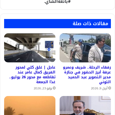
علي
#بائعةالشاي.
ذمة
التحقيقات.
#بائعةالشاي.
مقالات ذات صلة
رفقاء الرحلة.. شريف وعمرو
عاجل | غلق كلي لمحور
عرفة أبرز الحضور في جنازة
الفريق كمال عامر عند
مدير التصوير عبد الحميد
تقاطعه مع محور 26 يوليو..
التوني
غدًا الجمعة
أبريل 9, 2026
يوليو 23, 2026