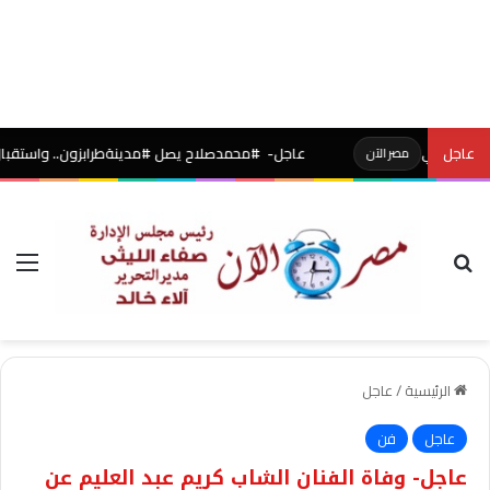
كي
عاجل
عاجل- #محمدصلاح يصل #مدينةطرابزون.. واستقبال أسطوري با
مصر الآن
بحث عن
الق
الرئيسية
/
عاجل
عاجل
فن
عاجل- وفاة الفنان الشاب كريم عبد العليم عن