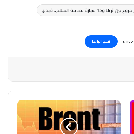
نسخ الرابط
#عاجل-
خام
برنت
يهبط
إلى