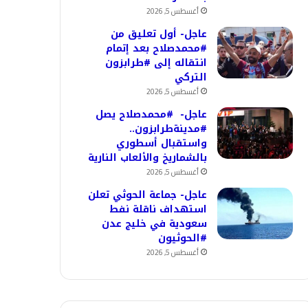
أغسطس 5, 2026
عاجل- أول تعليق من
#محمدصلاح بعد إتمام
انتقاله إلى #طرابزون
التركي
أغسطس 5, 2026
عاجل- #محمدصلاح يصل
#مدينةطرابزون..
واستقبال أسطوري
بالشماريخ والألعاب النارية
أغسطس 5, 2026
عاجل- جماعة الحوثي تعلن
استهداف ناقلة نفط
سعودية في خليج عدن
#الحوثيون
أغسطس 5, 2026