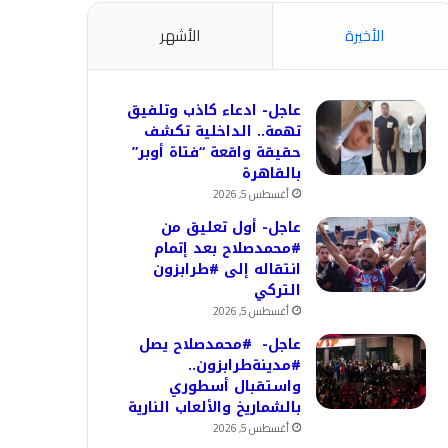
الأخيرة
الأشهر
عاجل- ادعاء كاذب وتلفيق
تهمة.. الداخلية تكشف
حقيقة واقعة “فتاة أوبر”
بالقاهرة
أغسطس 5, 2026
عاجل- أول تعليق من
#محمدصلاح بعد إتمام
انتقاله إلى #طرابزون
التركي
أغسطس 5, 2026
عاجل- #محمدصلاح يصل
#مدينةطرابزون..
واستقبال أسطوري
بالشماريخ والألعاب النارية
أغسطس 5, 2026