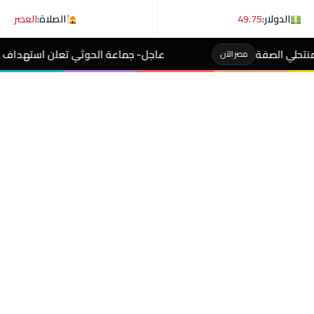
الدولار:
49.75
الصلاة:
العصر
عاجل- جماعة الحوثي تعلن استهداف ناقلة نفط سعودية في خلي