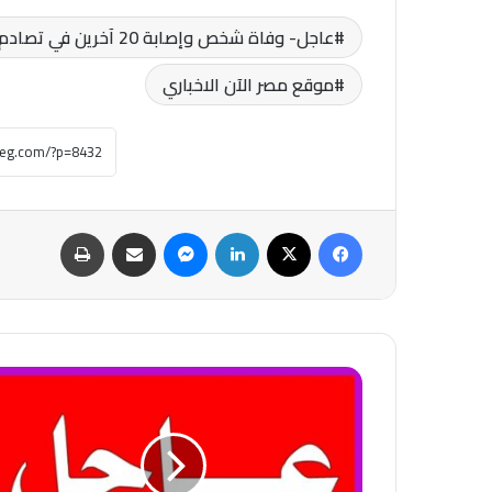
عاجل- وفاة شخص وإصابة 20 آخرين في تصادم مروع بين تريلا و15 سيارة بمدينة السلام.. فيديو
موقع مصر الآن الاخباري
فيسبوك
‫X
لينكدإن
ماسنجر
مشاركة عبر البريد
طباعة
عاجل-
عطل
عام
مفاجئ
يضرب