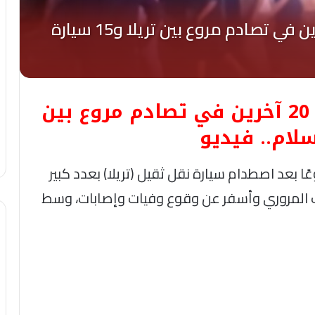
عاجل- وفاة شخص وإصابة 20 آخرين في تصادم مروع بين
ًا بعد اصطدام سيارة نقل ثقيل (تريلا) بعدد كبير
اك المروري وأسفر عن وقوع وفيات وإصابات، وسط