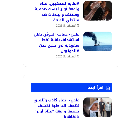
#نقابةالصحفيين: فتاة
واقعة أوبر ليست صحفية..
وسنتقدم ببلاغات ضد
منتحلي الصفة
أغسطس 5, 2026
عاجل- جماعة الحوثي تعلن
استهداف ناقلة نفط
سعودية في خليج عدن
#الحوثيون
أغسطس 5, 2026
اقرأ ايضا
عاجل- ادعاء كاذب وتلفيق
تهمة.. الداخلية تكشف
حقيقة واقعة “فتاة أوبر”
بالقاهرة