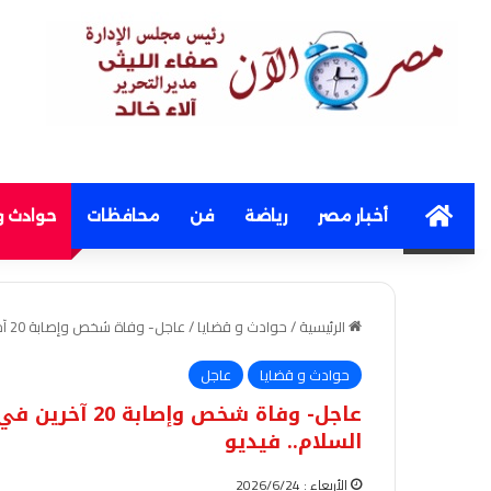
Home
أخبار مصر
رياضة
فن
محافظات
حوادث و
الرئيسية
/
حوادث و قضايا
/
عاجل- وفاة شخص وإصابة 20 آخرين في تصادم مروع بين تريلا و15 سيارة بمدينة السلام.. فيديو
حوادث و قضايا
عاجل
السلام.. فيديو
الأربعاء : 2026/6/24