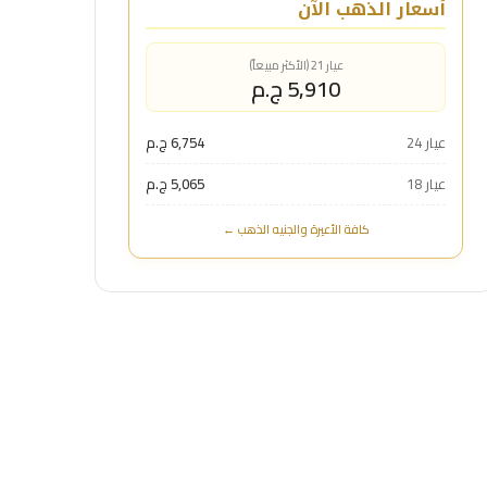
أسعار الذهب الآن
عيار 21 (الأكثر مبيعاً)
5,910 ج.م
عيار 24
6,754 ج.م
عيار 18
5,065 ج.م
كافة الأعيرة والجنيه الذهب ←