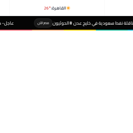
القاهرة:
26°
ج عدن #الحوثيون
عاجل- طالبة صاحبة مجموع 4% بالثانوية تفجر مفاجأة بعد التظلم
مصر الآن