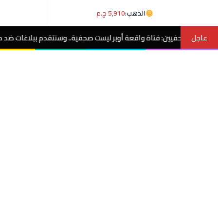
الذهب:
5,910 ج.م
عاجل
اقعة أوبر ليست صحفية.. وسنتقدم ببلاغات ضد منتحلي الصفة
مصر الآن