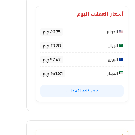
أسعار العملات اليوم
49.75 ج.م
الدولار
13.28 ج.م
الريال
57.47 ج.م
اليورو
161.81 ج.م
الدينار
عرض كافة الأسعار ←