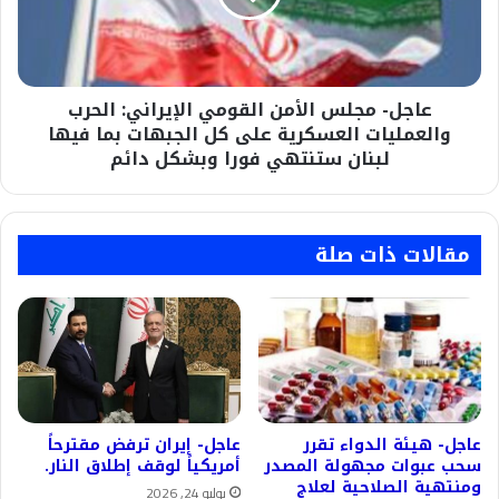
الحرب
والعمليات
العسكرية
على
عاجل- مجلس الأمن القومي الإيراني: الحرب
كل
الجبهات
والعمليات العسكرية على كل الجبهات بما فيها
بما
لبنان ستنتهي فورا وبشكل دائم
فيها
لبنان
ستنتهي
فورا
مقالات ذات صلة
وبشكل
دائم
عاجل- هيئة الدواء تقرر
عاجل- إيران ترفض مقترحاً
سحب عبوات مجهولة المصدر
أمريكياً لوقف إطلاق النار.
ومنتهية الصلاحية لعلاج
يوليو 24, 2026