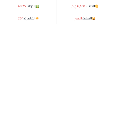
الذهب:
6,100 ج.م
الدولار:
49.75
الصلاة:
العصر
القاهرة:
26°