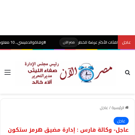
عاجل
 الفئات الأكثر عرضة للخطر
#وفاةوالدميسي.. 10 معلومات عن الأب “خورخي” الذي مهد الطريق للأسطورة
مصر الآن
بحث عن
الق
الرئيسية
/
عاجل
عاجل
عاجل- وكالة فارس : إدارة مضيق هرمز ستكون