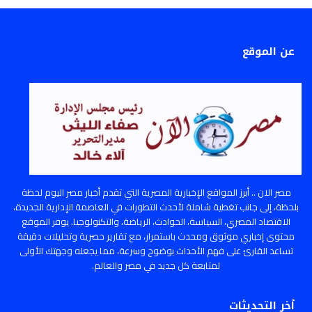
عن الموقع
مصر الان .. أبرز المواقع الإخبارية المصرية التي تقدم أخبار مصر اليوم لحظة
بلحظة، إلى جانب تغطية شاملة لأحدث التطورات في العاصمة الإدارية الجديدة،
الاقتصاد المصري، السياسة، الحوادث، الرياضة، والتكنولوجيا. يوفر الموقع
محتوى إخباري موثوق ومحدث باستمرار، مع تقارير حصرية وتحليلات دقيقة
تساعد القارئ على فهم الأحداث بوضوح وسرعة، مما يجعله وجهتك الأولى
لمتابعة كل جديد في مصر والعالم.
أخر التحديثات