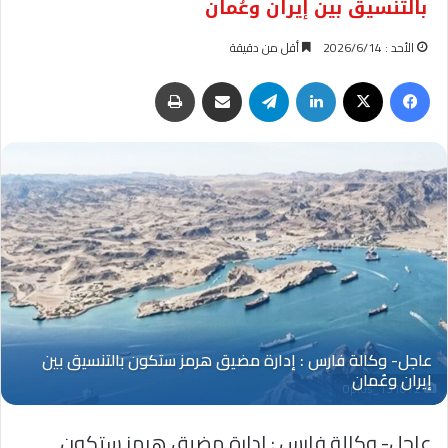
بالتنسيق بين إيران وعُمان
الأحد : 2026/6/14
أقل من دقيقة
فيسبوك
‫X
لينكدإن
تيلقرام
مشاركة عبر البريد
طباعة
Oplus_131072
عاجل- وكالة فارس : إدارة مضيق هرمز ستكون