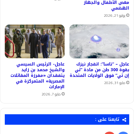
مغص الأطفال والجهاز
الهضمي
يوليو 21, 2026
عاجل – “ناسا”: انفجار نيزك
عاجل- الرئيس السيسي
بقوة 300 طن من مادة “تي
والشيخ محمد بن زايد
إن تي” فوق الولايات المتحدة
يتفقدان «مفرزة المقاتلات
المصرية» المتمركزة في
مايو 31, 2026
الإمارات
مايو 7, 2026
تابعنا على :