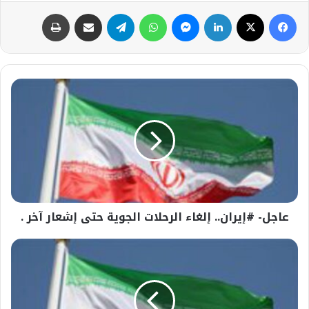
فيسبوك
‫X
لينكدإن
ماسنجر
واتساب
تيلقرام
مشاركة عبر البريد
طباعة
عاجل-
#إيران..
إلغاء
الرحلات
الجوية
حتى
إشعار
آخر
.
عاجل- #إيران.. إلغاء الرحلات الجوية حتى إشعار آخر .
عاجل-
مجلس
الأمن
القومي
الإيراني: