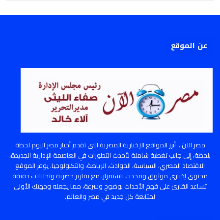
عن الموقع
مصر الان .. أبرز المواقع الإخبارية المصرية التي تقدم أخبار مصر اليوم لحظة
بلحظة، إلى جانب تغطية شاملة لأحدث التطورات في العاصمة الإدارية الجديدة،
الاقتصاد المصري، السياسة، الحوادث، الرياضة، والتكنولوجيا. يوفر الموقع
محتوى إخباري موثوق ومحدث باستمرار، مع تقارير حصرية وتحليلات دقيقة
تساعد القارئ على فهم الأحداث بوضوح وسرعة، مما يجعله وجهتك الأولى
لمتابعة كل جديد في مصر والعالم.