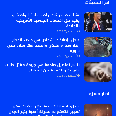
أخر التحديثات
#ترامب:حظر تأشيرات سياحة الولادة..و
يُقيد حق اكتساب الجنسية الأمريكية
بالولادة
أغسطس 7, 2026
عاجل- إصابة 7 أشخاص في حادث انفجار
إطار سيارة ملاكي واصطدامها بمارة ببني
سويف
أغسطس 7, 2026
ننشر تفاصيل صادمة في جريمة مقتل طالب
على يد والده بشبين القناطر
أغسطس 7, 2026
أخبار مميزة
عاجل- انفجارات ضخمة تهز بيت شيمش..
تفجير مُتحكم به لشركة أمنية يثير الجدل