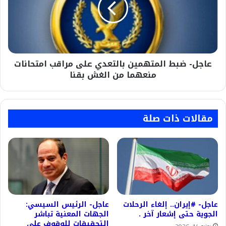
على
مراقب
امتحانات
منعهما
من
عاجل- ضبط المتهمين بالتعدي على مراقب امتحانات
الغش
بقنا
منعهما من الغش بقنا
مقالات ذات صلة
عاجل- #إيران.. إلغاء الرحلات
عاجل- الرئيس السيسي:
الجوية حتى إشعار آخر .
الجهات المعنية تباشر
التحقيقات للوقوف على