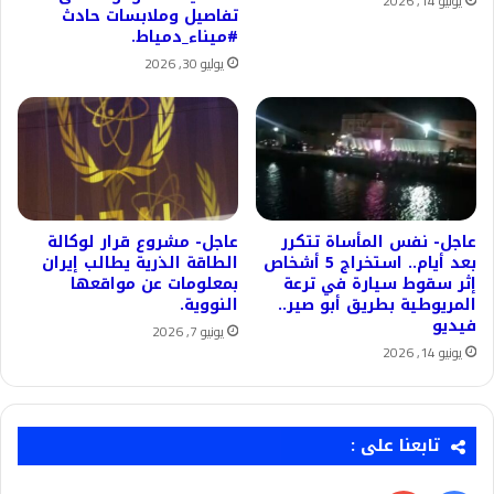
يونيو 14, 2026
تفاصيل وملابسات حادث
#ميناء_دمياط.
يوليو 30, 2026
عاجل- نفس المأساة تتكرر
عاجل- مشروع قرار لوكالة
بعد أيام.. استخراج 5 أشخاص
الطاقة الذرية يطالب إيران
إثر سقوط سيارة في ترعة
بمعلومات عن مواقعها
المريوطية بطريق أبو صير..
النووية.
فيديو
يونيو 7, 2026
يونيو 14, 2026
تابعنا على :