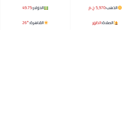
الذهب:
5,970 ج.م
الدولار:
49.75
الصلاة:
الظهر
القاهرة:
26°