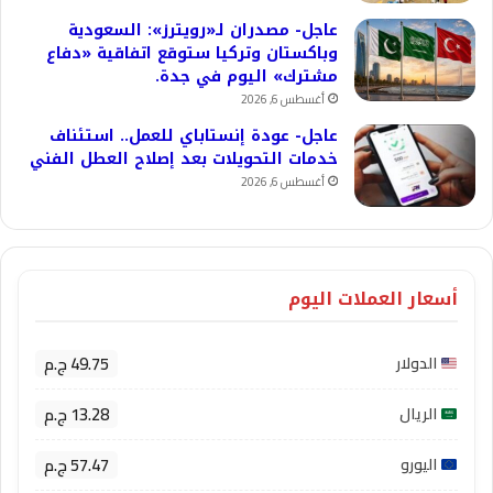
عاجل- مصدران لـ«رويترز»: السعودية
وباكستان وتركيا ستوقع اتفاقية «دفاع
مشترك» اليوم في جدة.
أغسطس 6, 2026
عاجل- عودة إنستاباي للعمل.. استئناف
خدمات التحويلات بعد إصلاح العطل الفني
أغسطس 6, 2026
أسعار العملات اليوم
49.75 ج.م
الدولار
13.28 ج.م
الريال
57.47 ج.م
اليورو