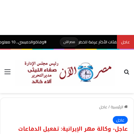
عاجل
 الفئات الأكثر عرضة للخطر
#وفاةوالدميسي.. 10 معلومات عن الأب “خورخي” الذي مهد الطريق للأسطورة
مصر الآن
بحث عن
الق
الرئيسية
/
عاجل
عاجل
عاجل- وكالة مهر الإيرانية: تفعيل الدفاعات