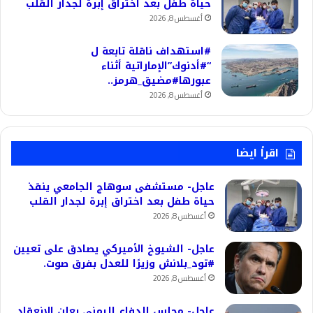
حياة طفل بعد اختراق إبرة لجدار القلب
أغسطس 8, 2026
#استهداف ناقلة تابعة ل
“#أدنوك”الإماراتية أثناء
عبورها#مضيق_هرمز..
أغسطس 8, 2026
اقرأ ايضا
عاجل- مستشفى سوهاج الجامعي ينقذ
حياة طفل بعد اختراق إبرة لجدار القلب
أغسطس 8, 2026
عاجل- الشيوخ الأميركي يصادق على تعيين
#تود_بلانش وزيرًا للعدل بفرق صوت.
أغسطس 8, 2026
عاجل- مجلس الدفاع اليمني يعلن الانعقاد