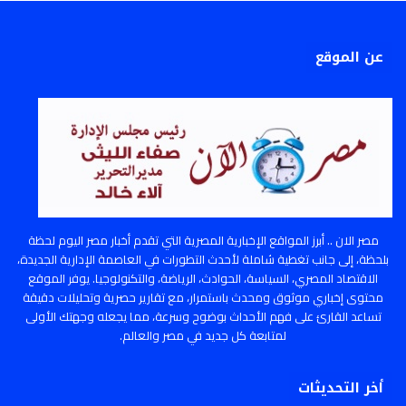
عن الموقع
مصر الان .. أبرز المواقع الإخبارية المصرية التي تقدم أخبار مصر اليوم لحظة
بلحظة، إلى جانب تغطية شاملة لأحدث التطورات في العاصمة الإدارية الجديدة،
الاقتصاد المصري، السياسة، الحوادث، الرياضة، والتكنولوجيا. يوفر الموقع
محتوى إخباري موثوق ومحدث باستمرار، مع تقارير حصرية وتحليلات دقيقة
تساعد القارئ على فهم الأحداث بوضوح وسرعة، مما يجعله وجهتك الأولى
لمتابعة كل جديد في مصر والعالم.
أخر التحديثات