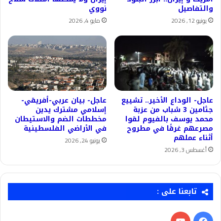
والتفاصيل
نووي
يونيو 12, 2026
مايو 4, 2026
عاجل- الوداع الأخير.. تشييع
عاجل- بيان عربي-أفريقي-
جثامين 3 شباب من عزبة
إسلامي مشترك يدين
محمد يوسف بالفيوم لقوا
مخططات الضم والاستيطان
مصرعهم غرقًا في مطروح
في الأراضي الفلسطينية
أثناء عملهم
يونيو 24, 2026
أغسطس 3, 2026
تابعنا على :
فيسبوك
‫YouTube