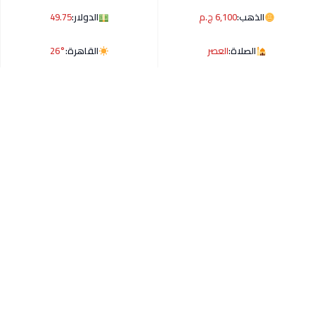
الذهب:
6,100 ج.م
الدولار:
49.75
الصلاة:
العصر
القاهرة:
26°