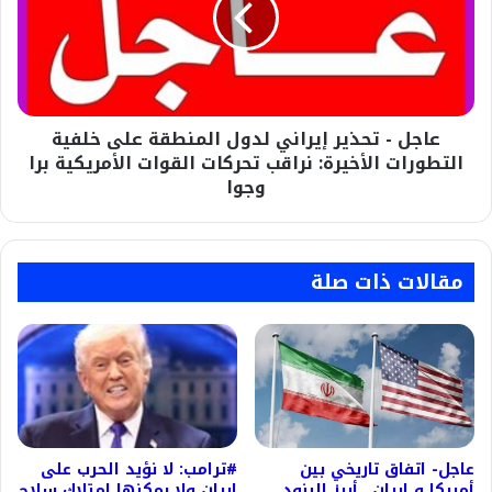
لدول
المنطقة
على
خلفية
التطورات
عاجل - تحذير إيراني لدول المنطقة على خلفية
الأخيرة:
نراقب
التطورات الأخيرة: نراقب تحركات القوات الأمريكية برا
تحركات
وجوا
القوات
الأمريكية
برا
وجوا
مقالات ذات صلة
عاجل- اتفاق تاريخي بين
#ترامب: لا نؤيد الحرب على
أمريكا و إيران.. أبرز البنود
إيران ولا يمكنها امتلاك سلاح