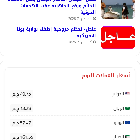
الدائم ورفع الجاهزية عقب الهجمات
الحوثية
أغسطس 7, 2026
عاجل- تحطُم مروحية إطفاء بولاية يوتا
الأمريكية
أغسطس 7, 2026
أسعار العملات اليوم
49.75 ج.م
الدولار
13.28 ج.م
الريال
57.47 ج.م
اليورو
161.55 ج.م
الدينار