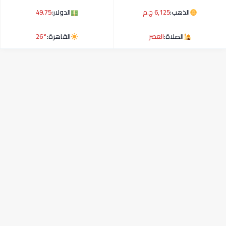
الذهب:
6,125 ج.م
الدولار:
49.75
الصلاة:
العصر
القاهرة:
26°