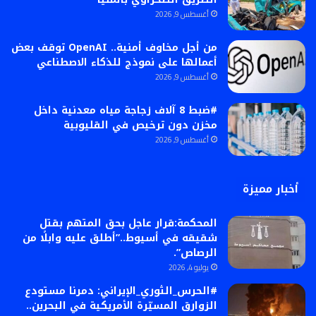
أغسطس 9, 2026
من أجل مخاوف أمنية.. OpenAI توقف بعض
أعمالها على نموذج للذكاء الاصطناعي
أغسطس 9, 2026
#ضبط 8 آلاف زجاجة مياه معدنية داخل
مخزن دون ترخيص في القليوبية
أغسطس 9, 2026
أخبار مميزة
المحكمة:قرار عاجل بحق المتهم بقتل
شقيقه في أسيوط..”أطلق عليه وابلًا من
الرصاص”.
يوليو 4, 2026
#الحرس_الثوري_الإيراني: دمرنا مستودع
الزوارق المسيّرة الأمريكية في البحرين..