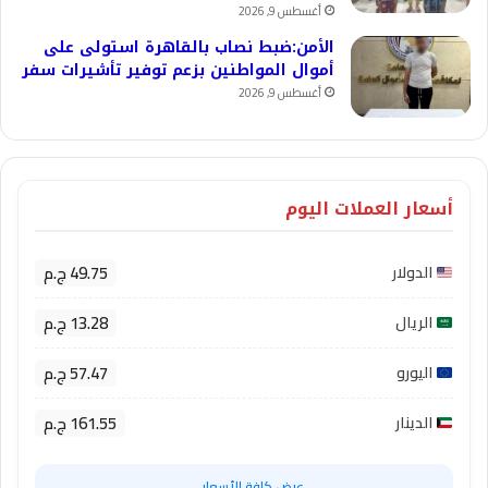
أغسطس 9, 2026
الأمن:ضبط نصاب بالقاهرة استولى على
أموال المواطنين بزعم توفير تأشيرات سفر
أغسطس 9, 2026
أسعار العملات اليوم
49.75 ج.م
الدولار
13.28 ج.م
الريال
57.47 ج.م
اليورو
161.55 ج.م
الدينار
عرض كافة الأسعار ←