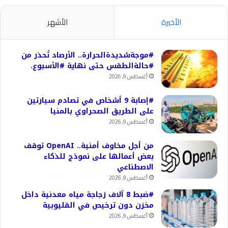
الأخيرة
الأشهر
#موجةشديدةالحرارة.. الأرصاد تُحذر من
#حالةالطقس حتى نهاية #الأسبوع.
أغسطس 9, 2026
#إصابة 9 أشخاص في تصادم سيارتين
على الطريق الصحراوي بالمنيا
أغسطس 9, 2026
من أجل مخاوف أمنية.. OpenAI توقف
بعض أعمالها على نموذج للذكاء
الاصطناعي
أغسطس 9, 2026
#ضبط 8 آلاف زجاجة مياه معدنية داخل
مخزن دون ترخيص في القليوبية
أغسطس 9, 2026