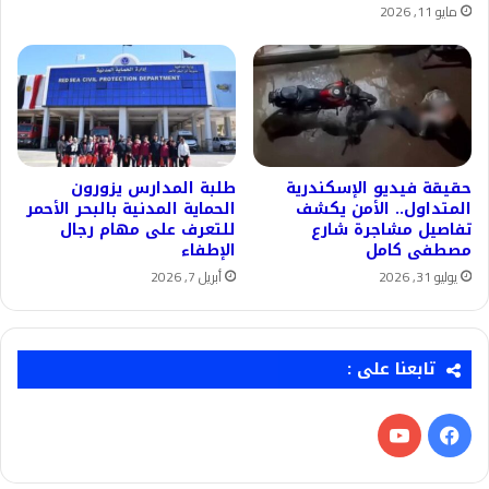
مايو 11, 2026
حقيقة فيديو الإسكندرية
طلبة المدارس يزورون
المتداول.. الأمن يكشف
الحماية المدنية بالبحر الأحمر
تفاصيل مشاجرة شارع
للتعرف على مهام رجال
مصطفى كامل
الإطفاء
يوليو 31, 2026
أبريل 7, 2026
تابعنا على :
فيسبوك
‫YouTube