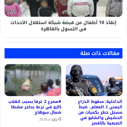
استغلال
الأحداث
فى
إنقاذ 10 أطفال من قبضة شبكة استغلال الأحداث
التسول
بالقاهرة
فى التسول بالقاهرة
مقالات ذات صلة
الداخلية: سقوط الذراع
#مصرع 2 غرقا بسبب انقلاب
اليمنى لـ المعلم.. ضبط
كارو فى ترعة بحاجر مشطا
مسجل خطر بكميات من
شمال سوهاج
الحشيش والشابو في
يوليو 4, 2026
الضبعية بالأقصر