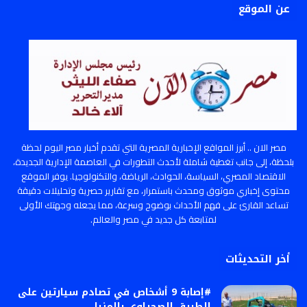
عن الموقع
مصر الان .. أبرز المواقع الإخبارية المصرية التي تقدم أخبار مصر اليوم لحظة
بلحظة، إلى جانب تغطية شاملة لأحدث التطورات في العاصمة الإدارية الجديدة،
الاقتصاد المصري، السياسة، الحوادث، الرياضة، والتكنولوجيا. يوفر الموقع
محتوى إخباري موثوق ومحدث باستمرار، مع تقارير حصرية وتحليلات دقيقة
تساعد القارئ على فهم الأحداث بوضوح وسرعة، مما يجعله وجهتك الأولى
لمتابعة كل جديد في مصر والعالم.
أخر التحديثات
#إصابة 9 أشخاص في تصادم سيارتين على
الطريق الصحراوي بالمنيا