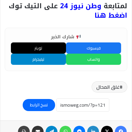
لمتابعة
وطن نيوز 24
على التيك توك
اضغط هنا
شارك الخبر
فيسبوك
تويتر
واتساب
تيليجرام
غلق المحال
نسخ الرابط
فيسبوك
‫X
لينكدإن
ماسنجر
واتساب
تيلقرام
مشاركة عبر البريد
طباعة