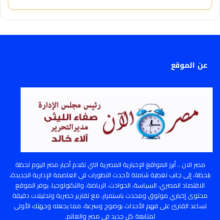
عن الموقع
مصر الان .. أبرز المواقع الإخبارية المصرية التي تقدم أخبار مصر اليوم لحظة
بلحظة، إلى جانب تغطية شاملة لأحدث التطورات في العاصمة الإدارية الجديدة،
الاقتصاد المصري، السياسة، الحوادث، الرياضة، والتكنولوجيا. يوفر الموقع
محتوى إخباري موثوق ومحدث باستمرار، مع تقارير حصرية وتحليلات دقيقة
تساعد القارئ على فهم الأحداث بوضوح وسرعة، مما يجعله وجهتك الأولى
لمتابعة كل جديد في مصر والعالم.