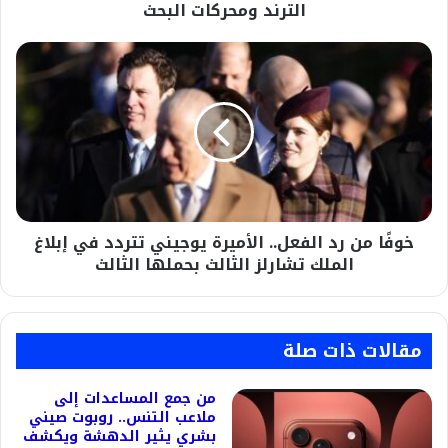
الترند ومحركات البحث
خوفًا
من
رد
الفعل..
الأميرة
يوجيني
تتردد
في
إبلاغ
خوفًا من رد الفعل.. الأميرة يوجيني تتردد في إبلاغ
الملك
تشارلز
الملك تشارلز الثالث بحملها الثالث
الثالث
بحملها
الثالث
مقالات ذات صلة
من جمع المساعدات إلى
ملاعب التنس.. روبوت صيني
بشري يثير الدهشة ويكشف