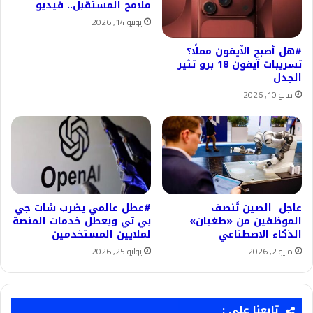
ملامح المستقبل.. فيديو
يونيو 14, 2026
#هل أصبح الآيفون مملًا؟
تسريبات آيفون 18 برو تثير
الجدل
مايو 10, 2026
عاجل الصين تُنصف
#عطل عالمي يضرب شات جي
الموظفين من «طغيان»
بي تي ويعطل خدمات المنصة
الذكاء الاصطناعي
لملايين المستخدمين
مايو 2, 2026
يوليو 25, 2026
تابعنا على :