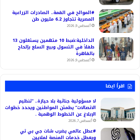
#الموالح في القمة.. الصادرات الزراعية
المصرية تتجاوز 6.2 مليون طن
أغسطس 9, 2026
الداخلية:ضبط 10 متهمين يستغلون 13
طفلاً في التسول وبيع السلع بإلحاح
بالقاهرة
أغسطس 9, 2026
اقرأ ايضا
لا مسؤولية جنائية بلا حيازة.. “تنظيم
الاتصالات” يطمئن المواطنين ويحدد خطوات
الإبلاغ عن الخطوط الوهمية .
أغسطس 7, 2026
#عطل عالمي يضرب شات جي بي تي
ويعطل خدمات المنصة لملايين