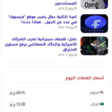
المستخدمين
يوليو 25, 2026
لمرة الثانية عطل يضرب موقع “فيسبوك”
في عدد من الدول… فماذا حدث؟
يوليو 19, 2026
عاجل- هجمات سيبرانية تضرب الشركات
الأمريكية والذكاء الاصطناعي يرفع مستوى
الاختراق
يوليو 17, 2026
أسعار العملات اليوم
49.75 ج.م
الدولار
13.28 ج.م
الريال