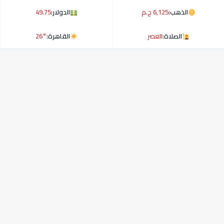
الذهب:
6,125 ج.م
الدولار:
49.75
الصلاة:
العصر
القاهرة:
26°