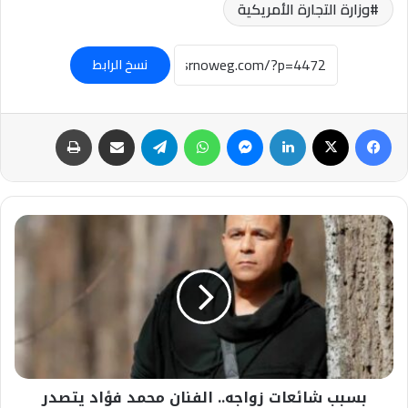
وزارة التجارة الأمريكية
نسخ الرابط
فيسبوك
‫X
لينكدإن
ماسنجر
واتساب
تيلقرام
مشاركة عبر البريد
طباعة
بسبب
شائعات
زواجه..
الفنان
محمد
فؤاد
يتصدر
الترند
ومحركات
بسبب شائعات زواجه.. الفنان محمد فؤاد يتصدر
البحث