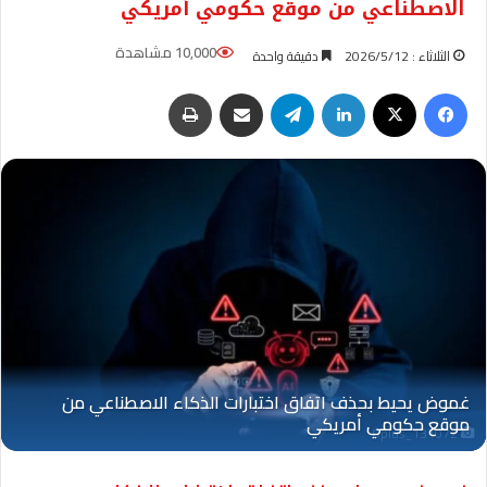
الاصطناعي من موقع حكومي أمريكي
10,000 مشاهدة
الثلاثاء : 2026/5/12
دقيقة واحدة
فيسبوك
‫X
لينكدإن
تيلقرام
مشاركة عبر البريد
طباعة
Oplus_131072