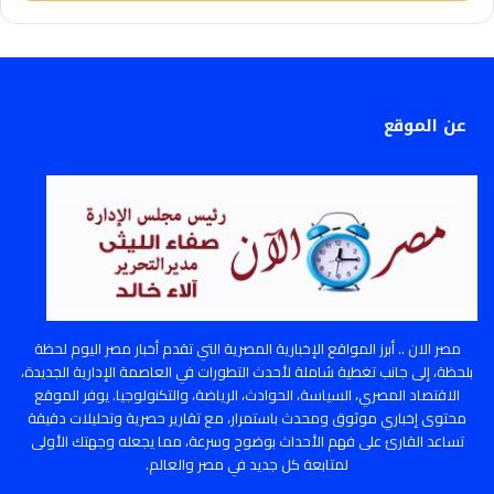
عن الموقع
مصر الان .. أبرز المواقع الإخبارية المصرية التي تقدم أخبار مصر اليوم لحظة
بلحظة، إلى جانب تغطية شاملة لأحدث التطورات في العاصمة الإدارية الجديدة،
الاقتصاد المصري، السياسة، الحوادث، الرياضة، والتكنولوجيا. يوفر الموقع
محتوى إخباري موثوق ومحدث باستمرار، مع تقارير حصرية وتحليلات دقيقة
تساعد القارئ على فهم الأحداث بوضوح وسرعة، مما يجعله وجهتك الأولى
لمتابعة كل جديد في مصر والعالم.