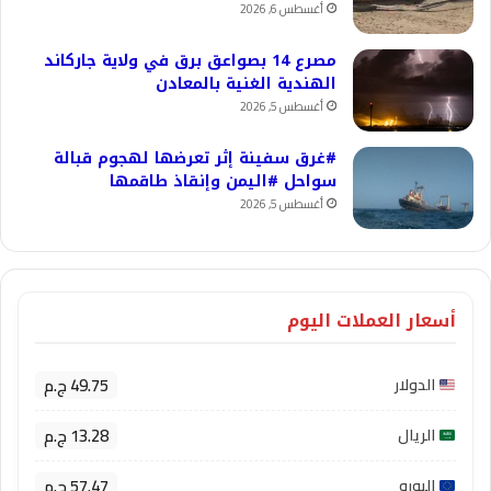
أغسطس 6, 2026
مصرع 14 بصواعق برق في ولاية جاركاند
الهندية الغنية بالمعادن
أغسطس 5, 2026
#غرق سفينة إثر تعرضها لهجوم قبالة
سواحل #اليمن وإنقاذ طاقمها
أغسطس 5, 2026
أسعار العملات اليوم
49.75 ج.م
الدولار
13.28 ج.م
الريال
57.47 ج.م
اليورو