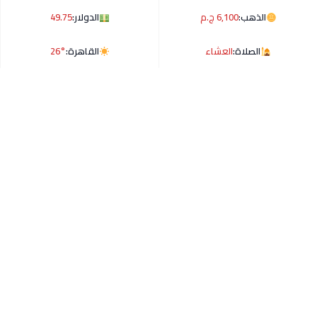
الذهب:
6,100 ج.م
الدولار:
49.75
الصلاة:
العشاء
القاهرة:
26°