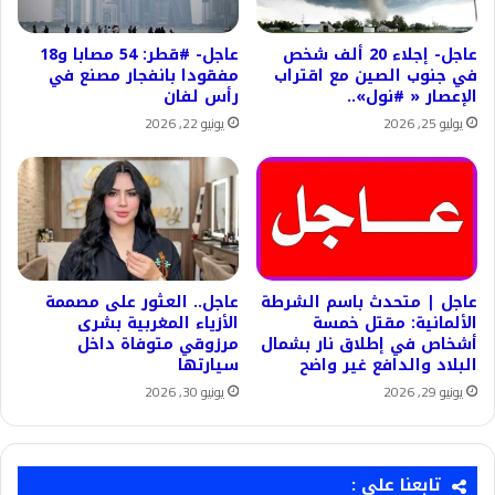
عاجل- إجلاء 20 ألف شخص
عاجل- #قطر: 54 مصابا و18
في جنوب الصين مع اقتراب
مفقودا بانفجار مصنع في
الإعصار « #نول»..
رأس لفان
يوليو 25, 2026
يونيو 22, 2026
عاجل | متحدث باسم الشرطة
عاجل.. العثور على مصممة
الألمانية: مقتل خمسة
الأزياء المغربية بشرى
أشخاص في إطلاق نار بشمال
مرزوقي متوفاة داخل
البلاد والدافع غير واضح
سيارتها
يونيو 29, 2026
يونيو 30, 2026
تابعنا على :