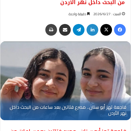
من البحث داخل نهر الأردن
السبت : 2026/6/27
دقيقة واحدة
فيسبوك
‫X
لينكدإن
تيلقرام
مشاركة عبر البريد
طباعة
Oplus_131072