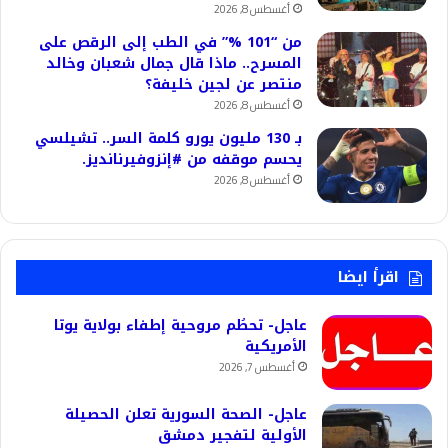
أغسطس 8, 2026
من “101 %” في الطب إلى الرقص على
المسرح.. ماذا قال جمال شعبان وخالد
منتصر عن لجين خليفة؟
أغسطس 8, 2026
بـ 130 مليون يورو كلمة السر.. تشيلسي
يحسم موقفه من #إنزوفيرنانديز.
أغسطس 8, 2026
اقرأ ايضا
عاجل- تحطُم مروحية إطفاء بولاية يوتا
الأمريكية
أغسطس 7, 2026
عاجل- الصحة السورية تعلن الحصيلة
الأولية لتفجير دمشق