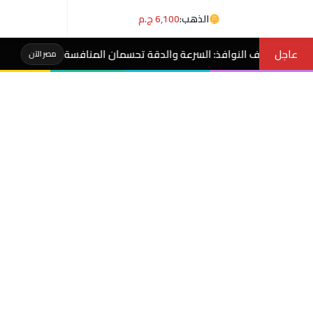
الذهب:
6,100 ج.م
عاجل
: السرعة والدقة تحسمان المنافسة
عاجل- موعد بدء العام الدراسي /2027
مصر الآن