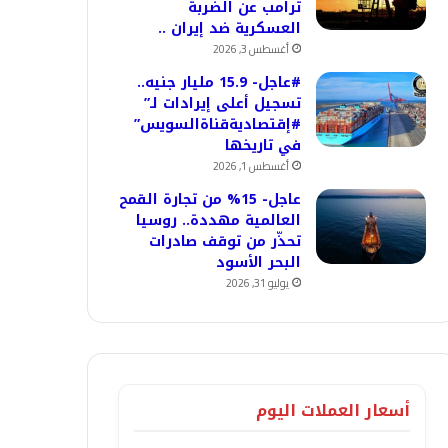
ترامب عن الضربة
العسكرية ضد إيران ..
أغسطس 3, 2026
#عاجل- 15.9 مليار جنيه..
تسجيل أعلى إيرادات لـ”
#إقتصاديةقناةالسويس”
في تاريخها
أغسطس 1, 2026
عاجل- 15% من تجارة القمح
العالمية مهددة.. روسيا
تحذّر من توقف صادرات
البحر الأسود
يوليو 31, 2026
أسعار العملات اليوم