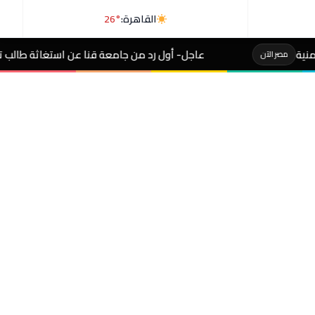
القاهرة:
26°
عاجل- أول رد من جامعة قنا عن استغاثة طالب تربية من عدم تعيينه معي