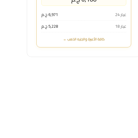
عيار 24
6,971 ج.م
عيار 18
5,228 ج.م
كافة الأعيرة والجنيه الذهب ←