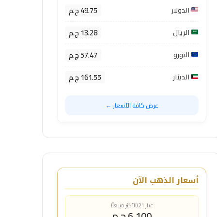
49.75 ج.م
الدولار
13.28 ج.م
الريال
57.47 ج.م
اليورو
161.55 ج.م
الدينار
عرض كافة الأسعار ←
أسعار الذهب الآن
عيار 21 (الأكثر مبيعاً)
6,100 ج.م