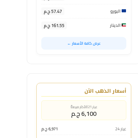
57.47 ج.م
اليورو
161.55 ج.م
الدينار
عرض كافة الأسعار ←
أسعار الذهب الآن
عيار 21 (الأكثر مبيعاً)
6,100 ج.م
عيار 24
6,971 ج.م