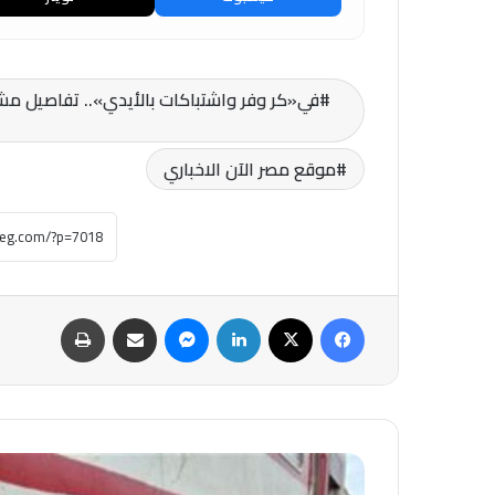
في«كر وفر واشتباكات بالأيدي».. تفاصيل مشا
موقع مصر الآن الاخباري
فيسبوك
‫X
لينكدإن
ماسنجر
مشاركة عبر البريد
طباعة
خروج
عربة