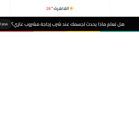
القاهرة:
26°
يحدث لجسمك عند شرب زجاجة مشروب غازي؟
#سرطان 
مصر الآن