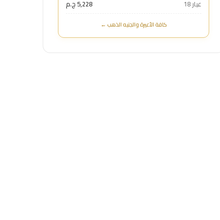
عيار 18
5,228 ج.م
كافة الأعيرة والجنيه الذهب ←