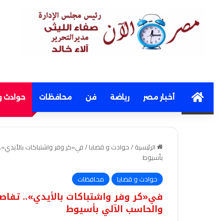
Home
أخبار مصر
رياضة
فن
محافظات
حوادث و
الرئيسية
/
حوادث و قضايا
/
في«كر وفر واشتباكات بالأيدي»..
بأسيوط
حوادث و قضايا
محافظات
في«كر وفر واشتباكات بالأيدي».. تفاص
والحاسب الآلي بأسيوط