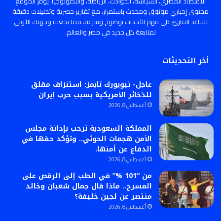
الاقتصاد المصري، السياسة، الحوادث، الرياضة، والتكنولوجيا. يوفر الموقع
محتوى إخباري موثوق ومحدث باستمرار، مع تقارير حصرية وتحليلات دقيقة
تساعد القارئ على فهم الأحداث بوضوح وسرعة، مما يجعله وجهتك الأولى
لمتابعة كل جديد في مصر والعالم.
أخر التحديثات
عاجل- نيويورك تايمز: استنزاف مقلق
للذخائر الأمريكية بسبب حرب إيران
أغسطس 8, 2026
المملكة السعودية ترحب بإدانة مجلس
الأمن هجمات الحوثي.. وتؤكد حقها في
الدفاع عن أمنها.
أغسطس 8, 2026
من “101 %” في الطب إلى الرقص على
المسرح.. ماذا قال جمال شعبان وخالد
منتصر عن لجين خليفة؟
أغسطس 8, 2026