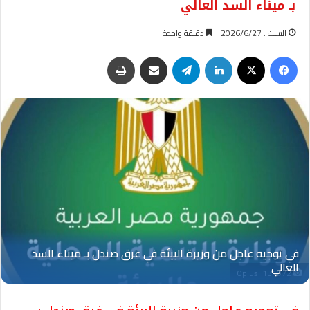
بـ ميناء السد العالي
السبت : 2026/6/27
دقيقة واحدة
فيسبوك
‫X
لينكدإن
تيلقرام
مشاركة عبر البريد
طباعة
Oplus_131072