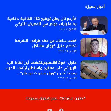
أخبار مميزة
#أردوغان يعلن توقيع 182 اتفاقية دفاعية
بـ8 مليارات دولار في المعرض التركي
مايو 8, 2026
#بعد ساعات من عقد قرانه.. الشرطة
تداهم منزل كروان مشاكل
مايو 11, 2026
عاجل- #وكالةتسنيم:تكشف أبرز نقاط الرد
الإيراني على مقترح واشنطن لإنهاء الحرب
وتفند تقرير “وول ستريت جورنال” ..
مايو 10, 2026
© حقوق النشر 2026، جميع الحقوق محفوظة
فيسبوك
‫YouTube