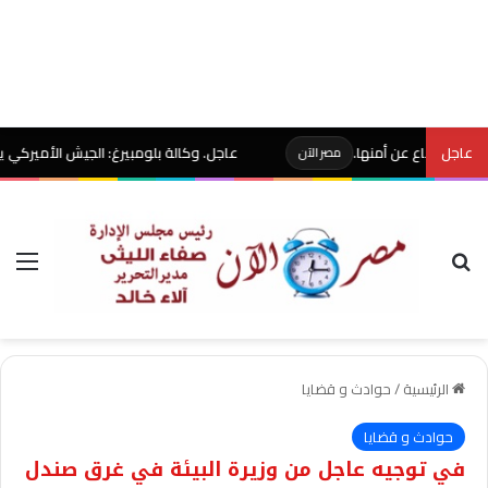
عاجل
اع عن أمنها.
عاجل. وكالة بلومبيرغ: الجيش الأميركي يخصص 400 مليون دولار لتطوير سلاح يسقط المسيّرات بالليزر
مصر الآن
بحث عن
الق
الرئيسية
/
حوادث و قضايا
حوادث و قضايا
في توجيه عاجل من وزيرة البيئة في غرق صندل