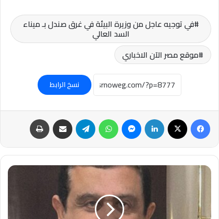
في توجيه عاجل من وزيرة البيئة في غرق صندل بـ ميناء
السد العالي
موقع مصر الآن الاخباري
نسخ الرابط
فيسبوك
‫X
لينكدإن
ماسنجر
واتساب
تيلقرام
مشاركة عبر البريد
طباعة
العنف
الاخلاقي
في
المجتمع
المصري