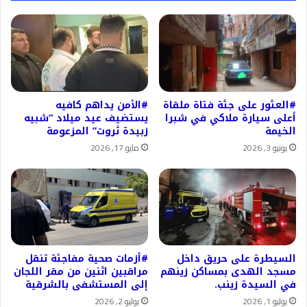
#العثور على جثة فتاة ملقاة
#الأمن يداهم كافيه
أعلى سيارة ملاكي في شبرا
يستضيف عيد ميلاد “شبيه
الخيمة
زبيدة ثروت” المزعومة
يونيو 3, 2026
مايو 17, 2026
السيطرة على حريق داخل
#أزمات صحية مفاجئة تنقل
مسجد الهدى بمساكن زينهم
مراقبين اثنين من مقر اللجان
في السيدة زينب.
إلى المستشفى بالشرقية
يوليو 1, 2026
يوليو 2, 2026