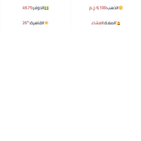
الذهب:
6,100 ج.م
الدولار:
49.75
الصلاة:
العشاء
القاهرة:
26°