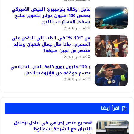
عاجل. وكالة بلومبيرغ: الجيش الأميركي
يخصص 400 مليون دولار لتطوير سلاح
يسقط المسيّرات بالليزر
أغسطس 8, 2026
من “101 %” في الطب إلى الرقص على
المسرح.. ماذا قال جمال شعبان وخالد
منتصر عن لجين خليفة؟
أغسطس 8, 2026
بـ 130 مليون يورو كلمة السر.. تشيلسي
يحسم موقفه من #إنزوفيرنانديز.
أغسطس 8, 2026
اقرأ ايضا
#مصرع عنصر إجرامي في تبادل لإطلاق
النيران مع الشرطة بسمالوط