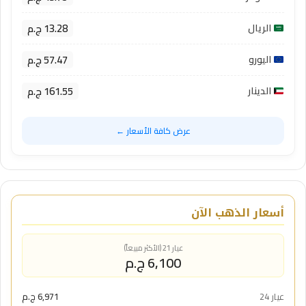
13.28 ج.م
الريال
57.47 ج.م
اليورو
161.55 ج.م
الدينار
عرض كافة الأسعار ←
أسعار الذهب الآن
عيار 21 (الأكثر مبيعاً)
6,100 ج.م
عيار 24
6,971 ج.م