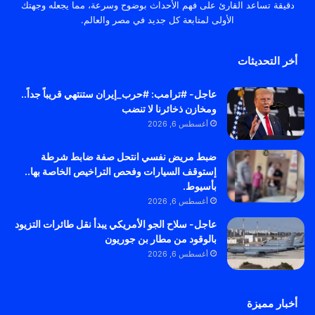
دقيقة تساعد القارئ على فهم الأحداث بوضوح وسرعة، مما يجعله وجهتك
الأولى لمتابعة كل جديد في مصر والعالم.
أخر التحديثات
عاجل- #ترامب: #حرب_إيران ستنتهي قريباً جداً..
ومخازن ذخائرنا لا تنضب
أغسطس 6, 2026
ضبط مريض نفسي انتحل صفة ضابط شرطة
إستوقف السيارات وفحص التراخيص الخاصة بها..
بأسيوط.
أغسطس 6, 2026
عاجل- سلاح الجو الأمريكي يبدأ نقل طائرات التزيود
بالوقود من مطار بن جوريون
أغسطس 6, 2026
أخبار مميزة