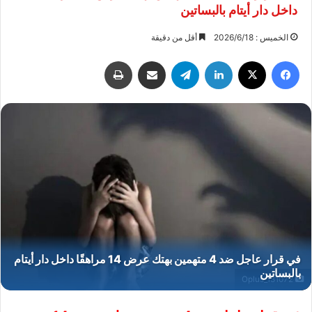
داخل دار أيتام بالبساتين
الخميس : 2026/6/18
أقل من دقيقة
فيسبوك
‫X
لينكدإن
تيلقرام
مشاركة عبر البريد
طباعة
Oplus_131072