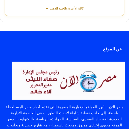
كافة الأعيرة والجنيه الذهب ←
عن الموقع
مصر الان .. أبرز المواقع الإخبارية المصرية التي تقدم أخبار مصر اليوم لحظة
بلحظة، إلى جانب تغطية شاملة لأحدث التطورات في العاصمة الإدارية
الجديدة، الاقتصاد المصري، السياسة، الحوادث، الرياضة، والتكنولوجيا. يوفر
الموقع محتوى إخباري موثوق ومحدث باستمرار، مع تقارير حصرية وتحليلات