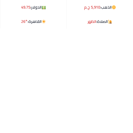
الذهب:
5,910 ج.م
الدولار:
49.75
الصلاة:
الظهر
القاهرة:
26°