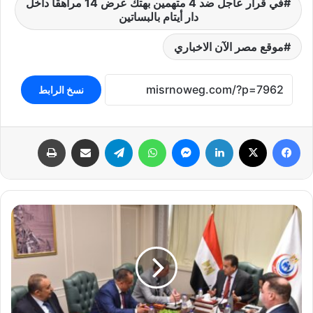
في قرار عاجل ضد 4 متهمين بهتك عرض 14 مراهقًا داخل
دار أيتام بالبساتين
موقع مصر الآن الاخباري
نسخ الرابط
فيسبوك
‫X
لينكدإن
ماسنجر
واتساب
تيلقرام
مشاركة عبر البريد
طباعة
وزير
الصحة
يبحث
مع
شركتي
DIAGAST
وThink