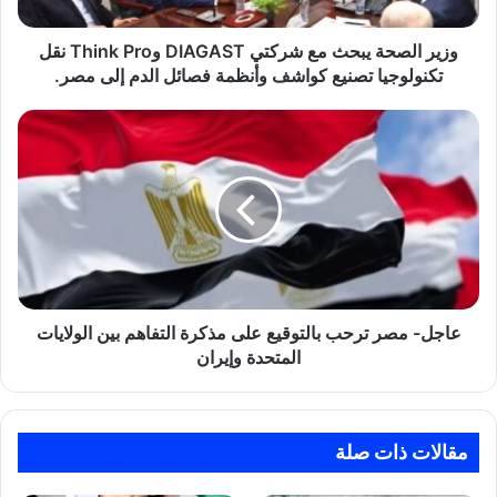
Pro
نقل
تكنولوجيا
وزير الصحة يبحث مع شركتي DIAGAST وThink Pro نقل
تصنيع
تكنولوجيا تصنيع كواشف وأنظمة فصائل الدم إلى مصر.
كواشف
وأنظمة
عاجل-
فصائل
مصر
الدم
ترحب
إلى
بالتوقيع
مصر.
على
مذكرة
التفاهم
بين
الولايات
المتحدة
عاجل- مصر ترحب بالتوقيع على مذكرة التفاهم بين الولايات
وإيران
المتحدة وإيران
مقالات ذات صلة