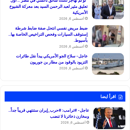
“لو لم نهاجر لكنت سائق تاكسي في مصر”.. أول
تعليق مثير لعبد الرحمن السيد بعد معركة الشيوخ
الأمريكية
أغسطس 6, 2026
ضبط مريض نفسي انتحل صفة ضابط شرطة
إستوقف السيارات وفحص التراخيص الخاصة بها..
بأسيوط.
أغسطس 6, 2026
عاجل- سلاح الجو الأمريكي يبدأ نقل طائرات
التزيود بالوقود من مطار بن جوريون
أغسطس 6, 2026
اقرأ ايضا
عاجل- #ترامب: #حرب_إيران ستنتهي قريباً جداً..
ومخازن ذخائرنا لا تنضب
أغسطس 6, 2026