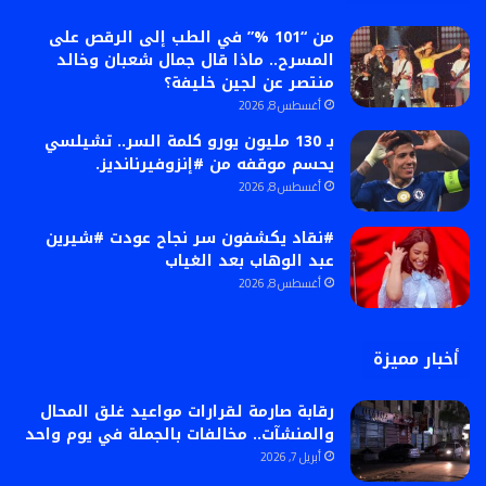
من “101 %” في الطب إلى الرقص على
المسرح.. ماذا قال جمال شعبان وخالد
منتصر عن لجين خليفة؟
أغسطس 8, 2026
بـ 130 مليون يورو كلمة السر.. تشيلسي
يحسم موقفه من #إنزوفيرنانديز.
أغسطس 8, 2026
#نقاد يكشفون سر نجاح عودت #شيرين
عبد الوهاب بعد الغياب
أغسطس 8, 2026
أخبار مميزة
رقابة صارمة لقرارات مواعيد غلق المحال
والمنشآت.. مخالفات بالجملة في يوم واحد
أبريل 7, 2026