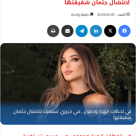
لانتشال جثمان شقيقتها
السبت : 2026/6/20
دقيقة واحدة
فيسبوك
‫X
لينكدإن
تيلقرام
مشاركة عبر البريد
طباعة
Oplus_131072