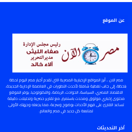
عن الموقع
مصر الان .. أبرز المواقع الإخبارية المصرية التي تقدم أخبار مصر اليوم لحظة
بلحظة، إلى جانب تغطية شاملة لأحدث التطورات في العاصمة الإدارية الجديدة،
الاقتصاد المصري، السياسة، الحوادث، الرياضة، والتكنولوجيا. يوفر الموقع
محتوى إخباري موثوق ومحدث باستمرار، مع تقارير حصرية وتحليلات دقيقة
تساعد القارئ على فهم الأحداث بوضوح وسرعة، مما يجعله وجهتك الأولى
لمتابعة كل جديد في مصر والعالم.
أخر التحديثات