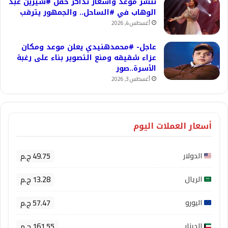
ننشر موعد وأسعار تذاكر حفل #شيرين عبد
الوهاب في #الساحل.. والجمهور يترقب
أغسطس 4, 2026
عاجل- #محمدهنيدي يعلن موعد ومكان
عزاء شقيقه ومنع التصوير بناء على رغبة
الأسرة..صور
أغسطس 3, 2026
أسعار العملات اليوم
49.75 ج.م
الدولار
13.28 ج.م
الريال
57.47 ج.م
اليورو
161.55 ج.م
الدينار