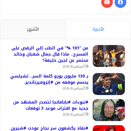
فيسبوك
‫YouTube
الأخيرة
الأشهر
من “101 %” في الطب إلى الرقص على
المسرح.. ماذا قال جمال شعبان وخالد
منتصر عن لجين خليفة؟
أغسطس 8, 2026
بـ 130 مليون يورو كلمة السر.. تشيلسي
يحسم موقفه من #إنزوفيرنانديز.
أغسطس 8, 2026
#نبوءات #بابافانجا تتصدر المشهد من
جديد مع اقتراب موعد 3 توقعات
أغسطس 8, 2026
#نقاد يكشفون سر نجاح عودت #شيرين