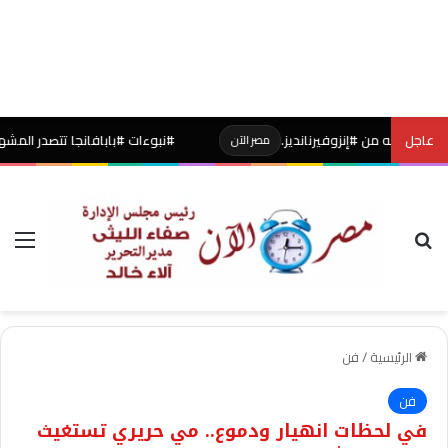
عاجل
#نبوءات #بابافانجا تتصدر المشهد من جديد مع ا
مصر الآن
بحث عن
الق
الرئيسية
/
فن
فن
في لحظات انهيار ودموع.. مي حريري تستغيث