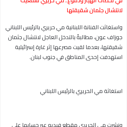
في لحظات انهيار ودموع.. مي حريري تستغيث
لانتشال جثمان شقيقتها
واستغاثت الفنانة اللبنانية مي حريري بالرئيس اللبناني
جوزاف عون، مطالبةً بالتدخل العاجل لانتشال جثمان
شقيقتها، بعدما لقيت مصرعها إثر غارة إسرائيلية
استهدفت إحدى المناطق في جنوب لبنان.
استغاثة مي الحريري بالرئيس اللبناني
ونشرت مي الحريري مقطع فيديو عبر حسابها على