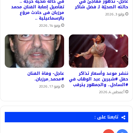
عاجل- تدهور مفاجئ في
في حاله صحية حرجة ..
حالته الصحيّة لـ فضل شاكر
تفاصيل إصابة الفنان محمد
مرزبان فى حادث مروّع
يوليو 3, 2026
بالإسماعيلية ..
يونيو 14, 2026
ننشر موعد وأسعار تذاكر
عاجل- وفاة الفنان
حفل #شيرين عبد الوهاب في
#محمد_مرزبان.
#الساحل.. والجمهور يترقب
يونيو 17, 2026
أغسطس 4, 2026
تابعنا على :