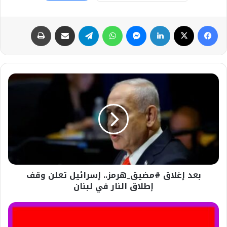
فيسبوك
‫X
لينكدإن
ماسنجر
واتساب
تيلقرام
مشاركة عبر البريد
طباعة
بعد
إغلاق
#مضيق_هرمز..
إسرائيل
تعلن
وقف
إطلاق
النار
في
بعد إغلاق #مضيق_هرمز.. إسرائيل تعلن وقف
لبنان
إطلاق النار في لبنان
عاجل-
جيش