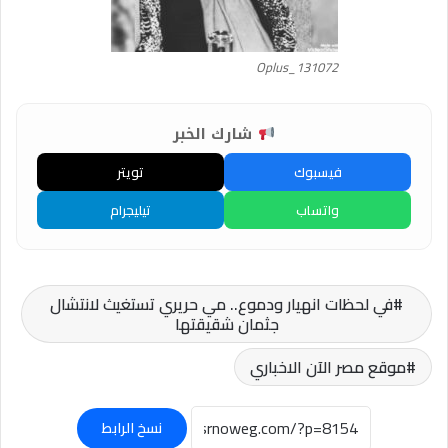
Oplus_131072
شارك الخبر
فيسبوك
تويتر
واتساب
تيليجرام
في لحظات انهيار ودموع.. مي حريري تستغيث لانتشال
جثمان شقيقتها
موقع مصر الآن الاخباري
نسخ الرابط