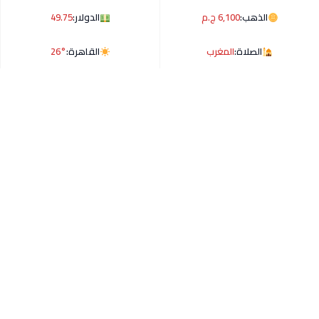
الذهب:
6,100 ج.م
الدولار:
49.75
الصلاة:
المغرب
القاهرة:
26°