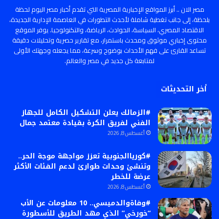
مصر الان .. أبرز المواقع الإخبارية المصرية التي تقدم أخبار مصر اليوم لحظة
بلحظة، إلى جانب تغطية شاملة لأحدث التطورات في العاصمة الإدارية الجديدة،
الاقتصاد المصري، السياسة، الحوادث، الرياضة، والتكنولوجيا. يوفر الموقع
محتوى إخباري موثوق ومحدث باستمرار، مع تقارير حصرية وتحليلات دقيقة
تساعد القارئ على فهم الأحداث بوضوح وسرعة، مما يجعله وجهتك الأولى
لمتابعة كل جديد في مصر والعالم.
أخر التحديثات
#الزمالك يعلن التشكيل الكامل للجهاز
الفني لفريق الكرة بقيادة معتمد جمال
أغسطس 8, 2026
#كورياالجنوبية تعزز مواجهة موجة الحر..
وتنشئ وحدات طوارئ لدعم الفئات الأكثر
عرضة للخطر
أغسطس 8, 2026
#وفاةوالدميسي.. 10 معلومات عن الأب
“خورخي” الذي مهد الطريق للأسطورة