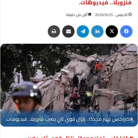
فنزويلا.. فيديوهات.
الخميس : 2026/6/25
أقل من دقيقة
فيسبوك
‫X
لينكدإن
تيلقرام
مشاركة عبر البريد
طباعة
Oplus_131072