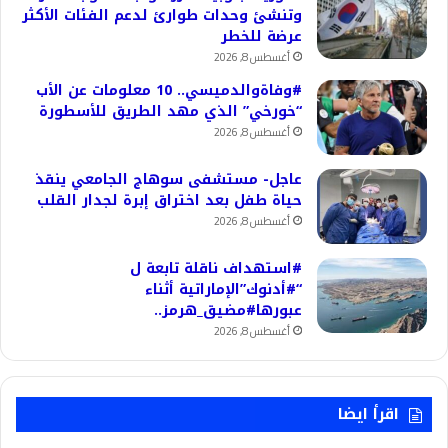
وتنشئ وحدات طوارئ لدعم الفئات الأكثر
عرضة للخطر
أغسطس 8, 2026
#وفاةوالدميسي.. 10 معلومات عن الأب
“خورخي” الذي مهد الطريق للأسطورة
أغسطس 8, 2026
عاجل- مستشفى سوهاج الجامعي ينقذ
حياة طفل بعد اختراق إبرة لجدار القلب
أغسطس 8, 2026
#استهداف ناقلة تابعة ل
“#أدنوك”الإماراتية أثناء
عبورها#مضيق_هرمز..
أغسطس 8, 2026
اقرأ ايضا