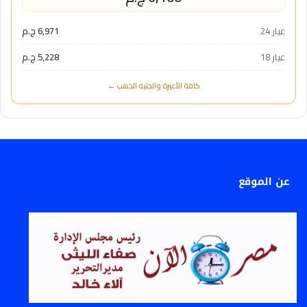
عيار 24
6,971 ج.م
عيار 18
5,228 ج.م
كافة الأعيرة والجنيه الذهب ←
عن الموقع