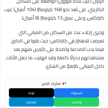
الزلزال (غرب بلدة مورون) الواقعة على الساحل
الكاريبي، على بُعد نحو 168 كيلومترًا (104 أميال) غرب
كاراكاس، وعلى عمق 13 كيلومترًا (8 أميال).
وجرى إجلاء عدد من السكان من المباني التي
تعرضت للاهتزاز في كاراكاس؛ حيث بقوا في الخارج،
فيما بدت الصدمة واضحة على كثيرين منهم بعد
مشاهدتهم جدرانًا كاملة وقد انهارت، ما جعل الأثاث
داخل المباني ظاهرًا من الشارع.
شارك الخبر
فيسبوك
تويتر
واتساب
تيليجرام