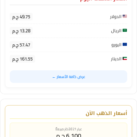
49.75 ج.م
الدولار
13.28 ج.م
الريال
57.47 ج.م
اليورو
161.55 ج.م
الدينار
عرض كافة الأسعار ←
أسعار الذهب الآن
عيار 21 (الأكثر مبيعاً)
6,100 ج.م