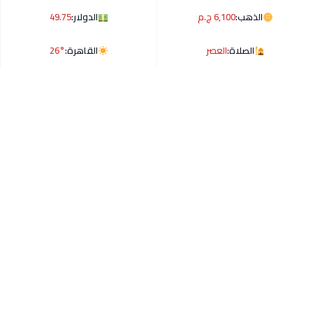
الذهب:
6,100 ج.م
الدولار:
49.75
الصلاة:
العصر
القاهرة:
26°