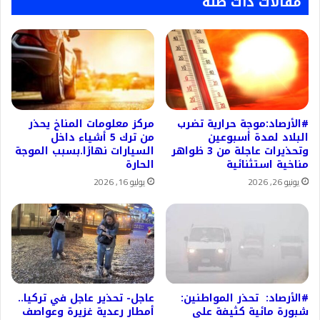
مقالات ذات صلة
#الأرصاد:موجة حرارية تضرب
مركز معلومات المناخ يحذر
البلاد لمدة أسبوعين
من ترك 5 أشياء داخل
وتحذيرات عاجلة من 3 ظواهر
السيارات نهارًا.بسبب الموجة
مناخية استثنائية
الحارة
يونيو 26, 2026
يوليو 16, 2026
#الأرصاد: تحذر المواطنين:
عاجل- تحذير عاجل في تركيا..
شبورة مائية كثيفة على
أمطار رعدية غزيرة وعواصف