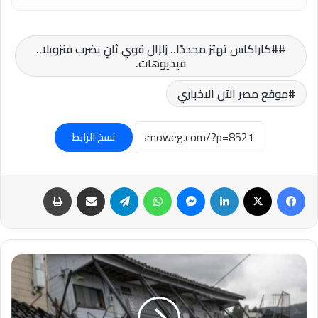
#كاراكاس تهتز مجددًا.. زلزال قوي ثانٍ يضرب فنزويلا..
فيديوهات.
موقع مصر الآن الاخباري
نسخ الرابط
فيسبوك
‫X
لينكدإن
ماسنجر
واتساب
تيلقرام
مشاركة عبر البريد
طباعة
#زلزال
عنيف
بقوة
6.9