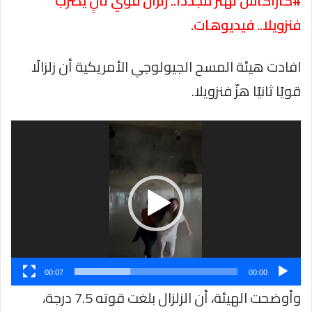
#كاراكاس تهتز مجددًا.. زلزال قوي ثانٍ يضرب
فنزويلا.. فيديوهات.
افادت هيئة المسح الجيولوجي الأمريكية أن زلزالًا
قويًا ثانيًا هزّ فنزويلا.
مشغل
الفيديو
00:07
00:00
وأوضحت الهيئة، أن الزلزال بلغت قوته 7.5 درجة،