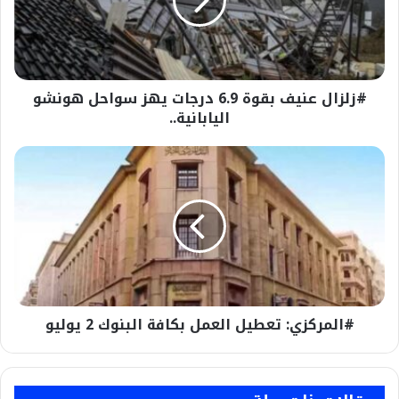
درجات
يهز
سواحل
هونشو
اليابانية..
#زلزال عنيف بقوة 6.9 درجات يهز سواحل هونشو
اليابانية..
#المركزي:
تعطيل
العمل
بكافة
البنوك
2
يوليو
#المركزي: تعطيل العمل بكافة البنوك 2 يوليو