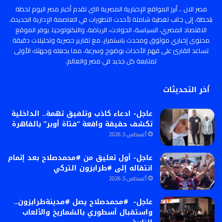
مصر الان .. أبرز المواقع الإخبارية المصرية التي تقدم أخبار مصر اليوم لحظة
بلحظة، إلى جانب تغطية شاملة لأحدث التطورات في العاصمة الإدارية الجديدة،
الاقتصاد المصري، السياسة، الحوادث، الرياضة، والتكنولوجيا. يوفر الموقع
محتوى إخباري موثوق ومحدث باستمرار، مع تقارير حصرية وتحليلات دقيقة
تساعد القارئ على فهم الأحداث بوضوح وسرعة، مما يجعله وجهتك الأولى
لمتابعة كل جديد في مصر والعالم.
أخر التحديثات
عاجل- ادعاء كاذب وتلفيق تهمة.. الداخلية
تكشف حقيقة واقعة “فتاة أوبر” بالقاهرة
أغسطس 5, 2026
عاجل- أول تعليق من #محمدصلاح بعد إتمام
انتقاله إلى #طرابزون التركي
أغسطس 5, 2026
عاجل- #محمدصلاح يصل #مدينةطرابزون..
واستقبال أسطوري بالشماريخ والألعاب