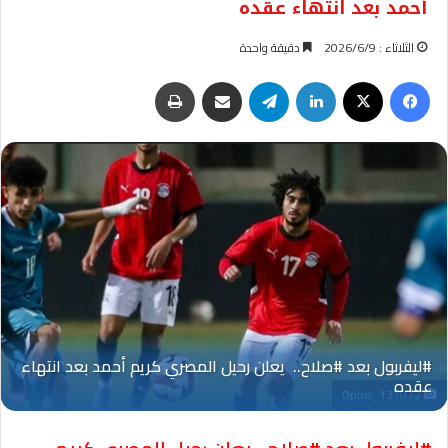
أحمد بعد انتهاء عقده
الثلاثاء : 2026/6/9
دقيقة واحدة
فيسبوك
‫X
لينكدإن
تيلقرام
مشاركة عبر البريد
طباعة
Oplus_131072