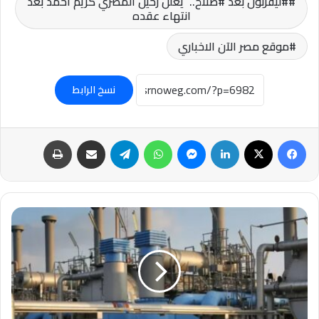
#ليفربول بعد #صلاح.. يعلن رحيل المصري كريم أحمد بعد
انتهاء عقده
موقع مصر الآن الاخباري
نسخ الرابط
فيسبوك
‫X
لينكدإن
ماسنجر
واتساب
تيلقرام
مشاركة عبر البريد
طباعة
#الكويت
تعرض
بيع
النفط
لآسيا
لأول
مرة
منذ