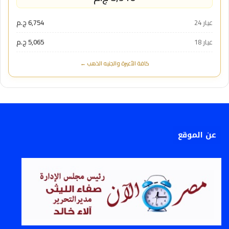
عيار 24
6,754 ج.م
عيار 18
5,065 ج.م
كافة الأعيرة والجنيه الذهب ←
عن الموقع