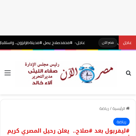
ي
عاجل
عاجل- #محمدصلاح يصل #مدينةطرابزون.. واستقبال أسطوري با
مصر الآن
بحث عن
الق
الرئيسية
/
رياضة
رياضة
#ليفربول بعد #صلاح.. يعلن رحيل المصري كريم