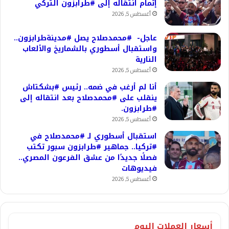
إتمام انتقاله إلى #طرابزون التركي
أغسطس 5, 2026
عاجل- #محمدصلاح يصل #مدينةطرابزون..
واستقبال أسطوري بالشماريخ والألعاب
النارية
أغسطس 5, 2026
أنا لم أرغب في ضمه.. رئيس #بشكتاش
ينقلب على #محمدصلاح بعد انتقاله إلى
#طرابزون.
أغسطس 5, 2026
استقبال أسطوري لـ #محمدصلاح في
#تركيا.. جماهير #طرابزون سبور تكتب
فصلًا جديدًا من عشق الفرعون المصري..
فيديوهات
أغسطس 5, 2026
أسعار العملات اليوم