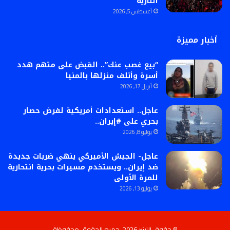
النارية
أغسطس 5, 2026
أخبار مميزة
“بيع غصب عنك”.. القبض على متهم هدد
أسرة وأتلف منزلها بالمنيا
أبريل 17, 2026
عاجل.. استعدادات أمريكية لفرض حصار
بحري على #إيران..
يوليو 8, 2026
عاجل- الجيش الأميركي ينهي ضربات جديدة
ضد إيران.. ويستخدم مسيرات بحرية انتحارية
للمرة الأولى
يوليو 13, 2026
© حقوق النشر 2026، جميع الحقوق محفوظة