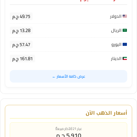
49.75 ج.م
الدولار
13.28 ج.م
الريال
57.47 ج.م
اليورو
161.81 ج.م
الدينار
عرض كافة الأسعار ←
أسعار الذهب الآن
عيار 21 (الأكثر مبيعاً)
5,910 ج.م