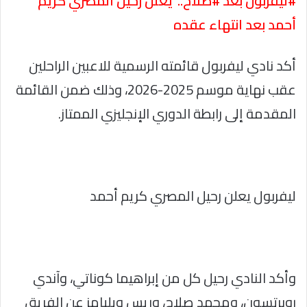
#ليفربول بعد #صلاح.. يعلن رحيل المصري كريم
أحمد بعد انتهاء عقده
أكد نادي ليفربول قائمته الرسمية للاعبين الراحلين
عقب نهاية موسم 2025-2026، وذلك ضمن القائمة
المقدمة إلى رابطة الدوري الإنجليزي الممتاز.
ليفربول يعلن رحيل المصري كريم أحمد
وأكد النادي رحيل كل من إبراهيما كوناتي، وآندي
روبرتسون، ومحمد صلاح، وريس ويليامز عن الفريق