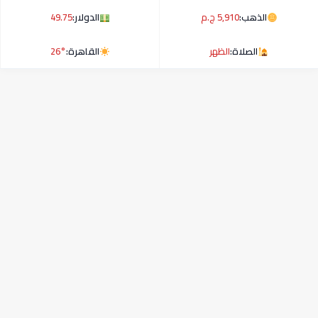
الذهب:
5,910 ج.م
الدولار:
49.75
الصلاة:
الظهر
القاهرة:
26°