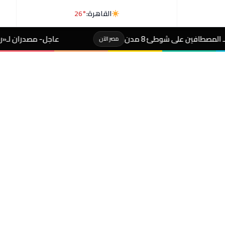
القاهرة:
26°
عاجل- مصدران لـ«رويترز»: السعودية وباكستان وتركي
مصر الآن