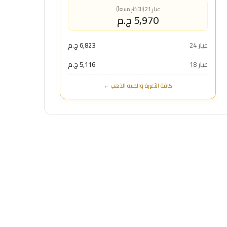
عيار 21 (الأكثر مبيعاً)
5,970 ج.م
عيار 24
6,823 ج.م
عيار 18
5,116 ج.م
كافة الأعيرة والجنيه الذهب ←