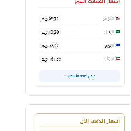
أسعار العملات اليوم
49.75 ج.م
الدولار
13.28 ج.م
الريال
57.47 ج.م
اليورو
161.55 ج.م
الدينار
عرض كافة الأسعار ←
أسعار الذهب الآن