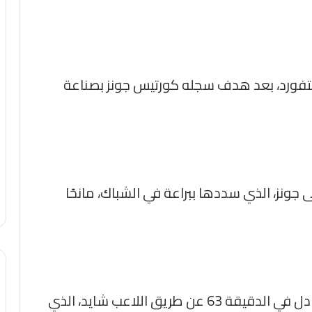
ينتفورد، بعد هدف سجله كورتيس جونز بصناعة
جونز، الذي سددها ببراعة في الشباك، مانحًا
وفي المقابل، نجح برينتفورد في إدراك التعادل في الدقيقة 63 عن طريق اللاعب شايد، الذي