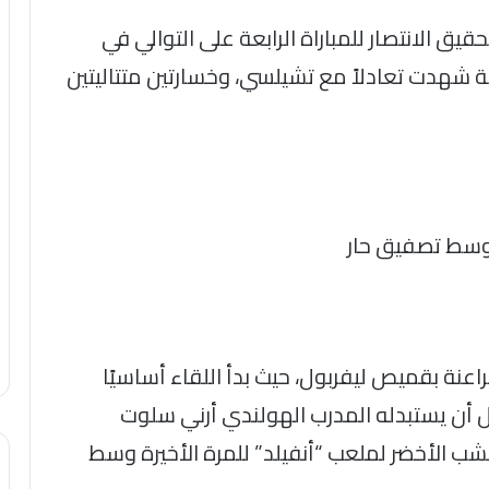
يق الانتصار للمباراة الرابعة على التوالي في
بية شهدت تعادلاً مع تشيلسي، وخسارتين متتاليتين
 وسط تصفيق حار
اعنة بقميص ليفربول، حيث بدأ اللقاء أساسيًا
اً على مدار 74 دقيقة، قبل أن يستبدله المدرب الهولندي أرني سلوت
عشب الأخضر لملعب “أنفيلد” للمرة الأخيرة وسط