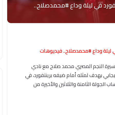
ي ليلة وداع #محمدصلاح.. فيديوهات
مسيرة النجم المصري محمد صلاح مع نادي
لإيجابي بهدف لمثله أمام ضيفه برينتفورد، في
ب الجولة الثامنة والثلاثين والأخيرة من