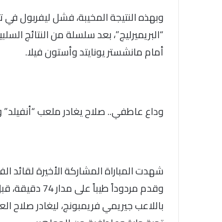
وبهذه النتيجة المخيبة، فشل ليفربول في تحق
“البريميرليج”، بعد سلسلة من النتائج السل
أمام مانشستر يونايتد وأستون فيلا.
وداع عاطفي.. صلاح يغادر ملعب “أنفيلد”
شهدت المباراة المشاركة الأخيرة لقائد الفر
وقدم مردوداً طيب
باللاعب جيريمي فريمبونج، ليغادر صلاح ال