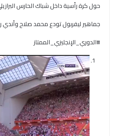
حول كرة رأسية داخل شباك الحارس البرازيلي
جماهير ليفربول تودع محمد صلاح وأندي ر
مشغل
الفيديو