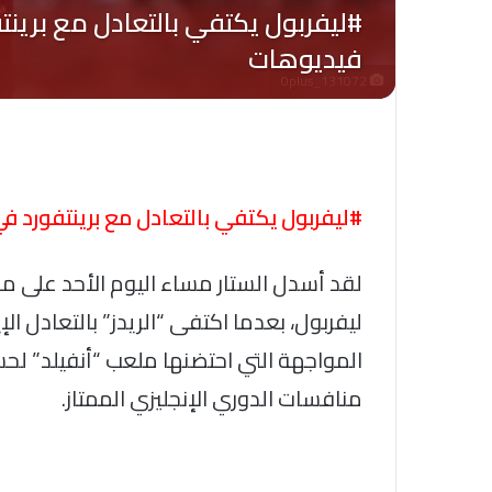
Oplus_131072
#ليفربول يكتفي بالتعادل مع برينتفورد ف
لقد أسدل الستار مساء اليوم الأحد على 
ليفربول، بعدما اكتفى “الريدز” بالتعادل ا
المواجهة التي احتضنها ملعب “أنفيلد” لحسا
منافسات الدوري الإنجليزي الممتاز.