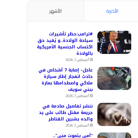
الأخيرة
الأشهر
#ترامب:حظر تأشيرات
سياحة الولادة..و يُقيد حق
اكتساب الجنسية الأمريكية
بالولادة
أغسطس 7, 2026
عاجل- إصابة 7 أشخاص في
حادث انفجار إطار سيارة
ملاكي واصطدامها بمارة
ببني سويف
أغسطس 7, 2026
ننشر تفاصيل صادمة في
جريمة مقتل طالب على يد
والده بشبين القناطر
أغسطس 7, 2026
“أمي بتموت مني”..