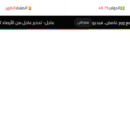
الدولار:
49.75
الصلاة:
الظهر
عاجل- تحذير عاجل من الأرصاد لـ المصطافين على شوطئ 8 مدن