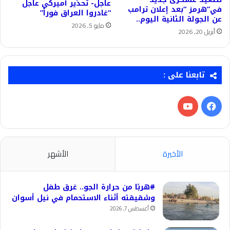
عاجل- تحذير أميركي عاجل
في”هرمز “بعد إعلان ترامب
“غادروا العراق فوراً”
عن الجولة الثانية اليوم..
مايو 5, 2026
أبريل 20, 2026
تابعنا على :
فيسبوك
‫YouTube
الأخيرة
الأشهر
#هربًا من حرارة الجو.. غرق طفل
وشقيقته أثناء الاستحمام في نيل أسوان
أغسطس 7, 2026