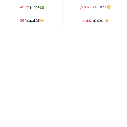
الذهب:
6,100 ج.م
الدولار:
49.75
الصلاة:
العشاء
القاهرة:
26°