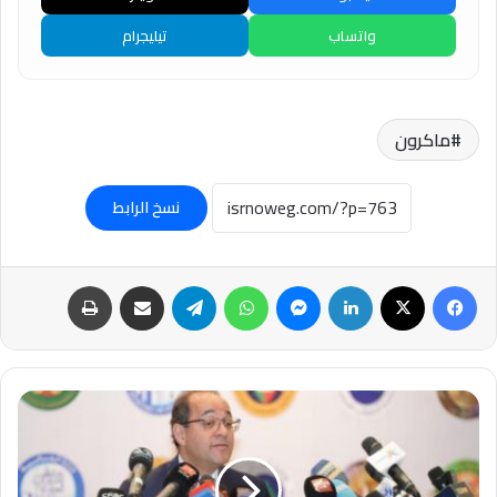
واتساب
تيليجرام
ماكرون
نسخ الرابط
فيسبوك
‫X
لينكدإن
ماسنجر
واتساب
تيلقرام
مشاركة عبر البريد
طباعة
المالية
تخصص
104.2
مليار
جنيه