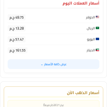
أسعار العملات اليوم
49.75 ج.م
الدولار
13.28 ج.م
الريال
57.47 ج.م
اليورو
161.55 ج.م
الدينار
عرض كافة الأسعار ←
أسعار الذهب الآن
عيار 21 (الأكثر مبيعاً)