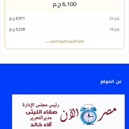
6,100 ج.م
عيار 24
6,971 ج.م
عيار 18
5,228 ج.م
كافة الأعيرة والجنيه الذهب ←
عن الموقع