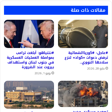
مقالات ذات صلة
#عاجل- #كورياالشمالية
#نتنياهو: أبلغت ترامب
ترفض دعوات «كواد» لنزع
بمواصلة العمليات العسكرية
سلاحها النووي..
في جنوب لبنان واستهداف
بيروت عند الضرورة
مايو 28, 2026
يونيو 1, 2026
تصعيد عسكرى جديد