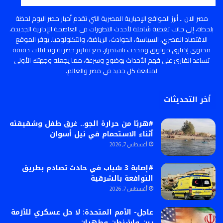
مصر الان .. أبرز المواقع الإخبارية المصرية التي تقدم أخبار مصر اليوم لحظة
بلحظة، إلى جانب تغطية شاملة لأحدث التطورات في العاصمة الإدارية الجديدة،
الاقتصاد المصري، السياسة، الحوادث، الرياضة، والتكنولوجيا. يوفر الموقع
محتوى إخباري موثوق ومحدث باستمرار، مع تقارير حصرية وتحليلات دقيقة
تساعد القارئ على فهم الأحداث بوضوح وسرعة، مما يجعله وجهتك الأولى
لمتابعة كل جديد في مصر والعالم.
أخر التحديثات
#هربًا من حرارة الجو.. غرق طفل وشقيقته
أثناء الاستحمام في نيل أسوان
أغسطس 7, 2026
#إصابة 3 شباب في حادث تصادم بطريق
النوافعة بالشرقية
أغسطس 7, 2026
عاجل- الأمم المتحدة: لا حل عسكري للأزمة
بين واشنطن وطهران