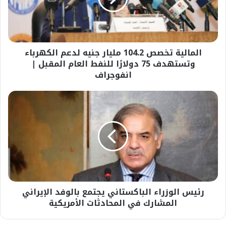
لدعم
الكهرباء
وتستهدف
75
المالية تخصص 104.2 مليار جنيه لدعم الكهرباء
دولارًا
للنفط
وتستهدف 75 دولارًا للنفط العام المقبل |
العام
انفوجراف
المقبل
|
رئيس
انفوجراف
الوزراء
الباكستاني
يجتمع
بالوفد
الإيراني
المشارك
في
المحادثات
رئيس الوزراء الباكستاني يجتمع بالوفد الإيراني
الأمريكية
المشارك في المحادثات الأمريكية