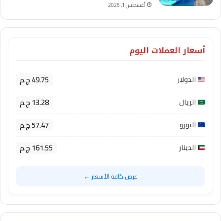
أغسطس 1, 2026
أسعار العملات اليوم
49.75 ج.م
الدولار
13.28 ج.م
الريال
57.47 ج.م
اليورو
161.55 ج.م
الدينار
عرض كافة الأسعار ←