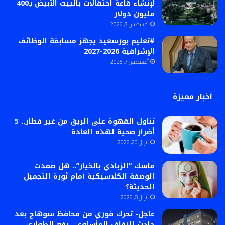
لإنشاء قاعة احتفالات بالبيت الأبيض بـ400
مليون دولار
أغسطس 7, 2026
#تعليم بورسعيد يجهز مسابقة الوظائف
الإشرافية 2026-2027
أغسطس 7, 2026
أخبار مميزة
تناول القهوة على الريق من غير فطار.. 5
أضرار صحية لهذه العادة
أبريل 20, 2026
​ماسك “الزبادي بالخيار”.. هل صمدت
الوصفة الكلاسيكية أمام ثورة التجميل
الحديثة؟
أبريل 8, 2026
عاجل- تحرك فوري من محافظ سوهاج بعد
حادث الزفاف المأساوي.. رفع الطوارئ