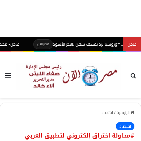
عاجل
و.. #وروسيا ترد بقصف سفن بالبحر الأسود
عاجل- محكمة أميركية تو
مصر الآن
بحث عن
الق
الرئيسية
/
اقتصاد
اقتصاد
#محاولة اختراق إلكتروني لتطبيق العربي