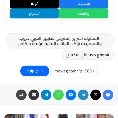
فيسبوك
تويتر
واتساب
تيليجرام
#محاولة اختراق إلكتروني لتطبيق العربي جروب..
والمجموعة تؤكد: البيانات المالية مؤمنة بالكامل
موقع مصر الآن الاخباري
نسخ الرابط
فيسبوك
‫X
لينكدإن
ماسنجر
واتساب
تيلقرام
مشاركة عبر البريد
طباعة
زلزال