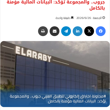
جروب.. والمجموعة تؤكد: البيانات المالية مؤمنة
بالكامل
الجمعة : 2026/6/26
دقيقة واحدة
فيسبوك
‫X
لينكدإن
تيلقرام
مشاركة عبر البريد
طباعة
Oplus_131072