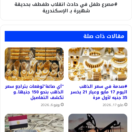
#مصرع طفل في حادث انقلاب طفطف بحديقة
الإسكندرية
شهيرة بـ الإسكندرية
مقالات ذات صلة
#صدمة في سعر الذهب
“آي صاغة”توقعات بتراجع سعر
اليوم 17 مايو وعيار 21 يخسر
الذهب بنحو 150 جنيها..و
35 جنيه لأول مرة
تكشف التفاصيل
مايو 17, 2026
يونيو 6, 2026