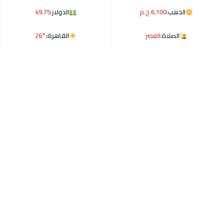
الذهب:
6,100 ج.م
الدولار:
49.75
الصلاة:
العصر
القاهرة:
26°