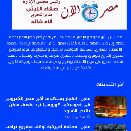
مصر الان .. أبرز المواقع الإخبارية المصرية التي تقدم أخبار مصر اليوم لحظة
بلحظة، إلى جانب تغطية شاملة لأحدث التطورات في العاصمة الإدارية الجديدة،
الاقتصاد المصري، السياسة، الحوادث، الرياضة، والتكنولوجيا. يوفر الموقع
محتوى إخباري موثوق ومحدث باستمرار، مع تقارير حصرية وتحليلات دقيقة
تساعد القارئ على فهم الأحداث بوضوح وسرعة، مما يجعله وجهتك الأولى
لمتابعة كل جديد في مصر والعالم.
أخر التحديثات
عاجل- انفجار يستهدف أكبر متجر إلكترونى
فى #موسكو.. #وروسيا ترد بقصف سفن
بالبحر الأسود
أغسطس 7, 2026
عاجل- محكمة أميركية توقف مشروع ترامب