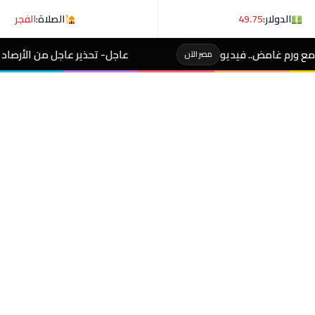
الدولار:
49.75
الصلاة:
الفجر
عاجل- تحذير عاجل من الأرصاد لـ المصطافين على شوطئ 8 مدن
 الآن