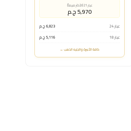
عيار 21 (الأكثر مبيعاً)
5,970 ج.م
عيار 24
6,823 ج.م
عيار 18
5,116 ج.م
كافة الأعيرة والجنيه الذهب ←