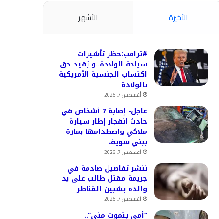
الأخيرة
الأشهر
#ترامب:حظر تأشيرات
سياحة الولادة..و يُقيد حق
اكتساب الجنسية الأمريكية
بالولادة
أغسطس 7, 2026
عاجل- إصابة 7 أشخاص في
حادث انفجار إطار سيارة
ملاكي واصطدامها بمارة
ببني سويف
أغسطس 7, 2026
ننشر تفاصيل صادمة في
جريمة مقتل طالب على يد
والده بشبين القناطر
أغسطس 7, 2026
“أمي بتموت مني”..