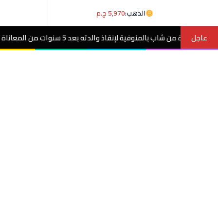
الذهب:
5,970 ج.م
عاجل
نوات من المعاناة مع ورم غامض.. فيديو
مصر