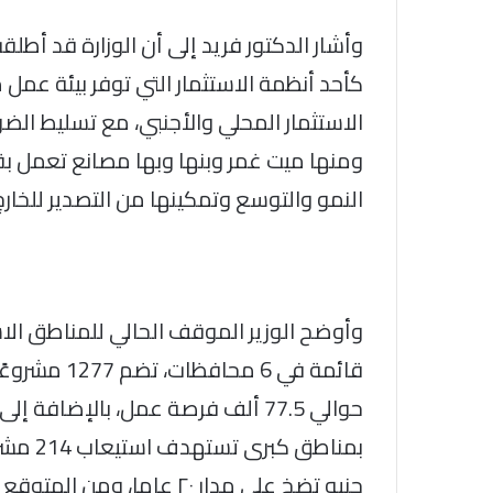
وأشار الدكتور فريد إلى أن الوزارة قد أطل
كأحد أنظمة الاستثمار التي توفر بيئة عمل
الاستثمار المحلي والأجنبي، مع تسليط ال
ومنها ميت غمر وبنها وبها مصانع تعمل ب
النمو والتوسع وتمكينها من التصدير للخارج
جنيه تضخ على مدار ٢٠ عاما، ومن المتوقع أن تُسهم في توفير حوالي 1.2 مليون فرصة عمل.