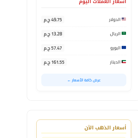
أسعار العملات اليوم
49.75 ج.م
الدولار
13.28 ج.م
الريال
57.47 ج.م
اليورو
161.55 ج.م
الدينار
عرض كافة الأسعار ←
أسعار الذهب الآن