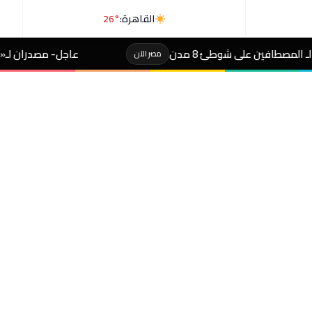
القاهرة:
26°
عاجل- مصدران لـ«رويترز»: السعودية وباكست
مصر الآن