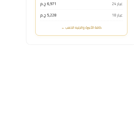
عيار 24
6,971 ج.م
عيار 18
5,228 ج.م
كافة الأعيرة والجنيه الذهب ←