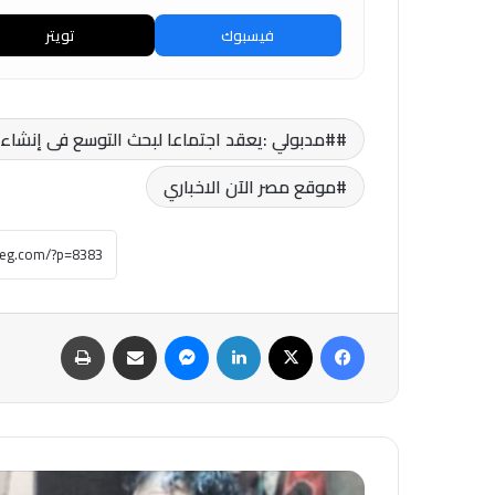
فيسبوك
تويتر
#مدبولي :يعقد اجتماعا لبحث التوسع فى إنشاء 
موقع مصر الآن الاخباري
فيسبوك
‫X
لينكدإن
ماسنجر
مشاركة عبر البريد
طباعة
كشفت