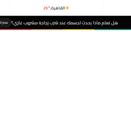
القاهرة:
26°
يحدث لجسمك عند شرب زجاجة مشروب غازي؟
#سرطان ا
مصر الآن