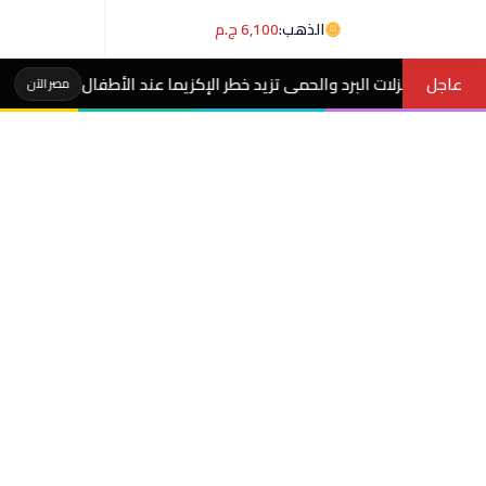
الذهب:
6,100 ج.م
عاجل
الحمى تزيد خطر الإكزيما عند الأطفال
طريقة عمل مكر
مصر الآن