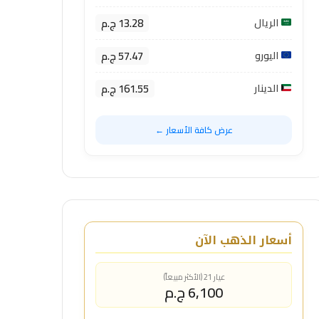
13.28 ج.م
الريال
57.47 ج.م
اليورو
161.55 ج.م
الدينار
عرض كافة الأسعار ←
أسعار الذهب الآن
عيار 21 (الأكثر مبيعاً)
6,100 ج.م