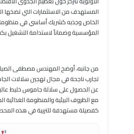
الأولوية تتركز حول تعظيم الجدوى الاقتصا
المستهدف من الاستثمارات التي تضخها الدول
الخاص وجذبه كشريك أساسي في منظومتي ال
المؤسسية وضماناً لاستدامة التشغيل بكفاء
من جانبه، أوضح المهندس مصطفى الصياد، نائ
تجارب ناجحة في مجال تهجين سلالات الج
عن الحصول على سلالة جاموس خليط عالية الإ
مع الظروف البيئية والمنظومة الغذائية ا
كفصيلة مستهدفة للتربية في هذه المحط
ش