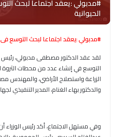
Oplus_131072
#مدبولي :يعقد اجتماعا لبحث التوسع فى 
لقد عقد الدكتور مصطفى مدبولي، رئيس مج
التوسع في إنشاء عدد من محطات الثروة الح
الزراعة واستصلاح الأراضي، والمهندس مصطف
والدكتور بهاء الغنام، المدير التنفيذي لج
وفي مستهل الاجتماع، أكد رئيس الوزراء أ
عبدالفتاح السيسي، رئيس الجمهورية، بالاه