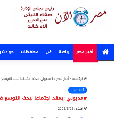
Home
أخبار مصر
رياضة
فن
محافظات
حوادث و
الرئيسية
/
أخبار مصر
/
#مدبولي :يعقد اجتماعا لبحث التوسع ف
أخبار مصر
#مدبولي :يعقد اجتماعا لبحث التوسع ف
الثلاثاء : 2026/6/23
فيسبوك
‫X
لينكدإن
مشاركة عبر البريد
طباعة