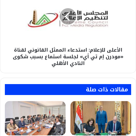
استدعاء
الممثل
القانوني
لقناة
«مودرن
إم
تي
الأعلى للإعلام: استدعاء الممثل القانوني لقناة
أي»
لجلسة
«مودرن إم تي أي» لجلسة استماع بسبب شكوى
استماع
النادي الأهلي
بسبب
شكوى
النادي
الأهلي
مقالات ذات صلة