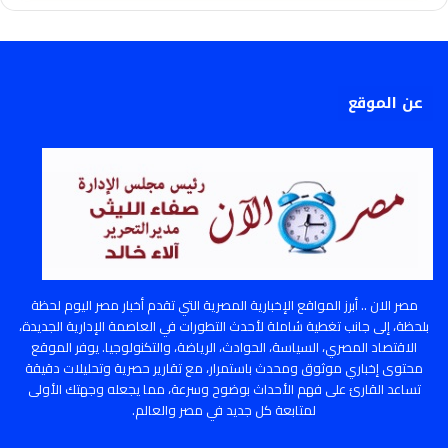
عن الموقع
مصر الان .. أبرز المواقع الإخبارية المصرية التي تقدم أخبار مصر اليوم لحظة
بلحظة، إلى جانب تغطية شاملة لأحدث التطورات في العاصمة الإدارية الجديدة،
الاقتصاد المصري، السياسة، الحوادث، الرياضة، والتكنولوجيا. يوفر الموقع
محتوى إخباري موثوق ومحدث باستمرار، مع تقارير حصرية وتحليلات دقيقة
تساعد القارئ على فهم الأحداث بوضوح وسرعة، مما يجعله وجهتك الأولى
لمتابعة كل جديد في مصر والعالم.