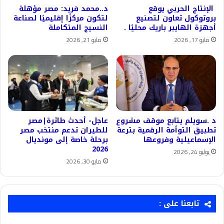
الإنتاج الحربي يوقع
د..محمد فريد: مصر مؤهلة
بروتوكول تعاون لتصنيع
لتكون مركزًا إقليميًا لصناعة
أجهزة الهايبر باريك محليًا .
النسيج المتكاملة
مايو 17, 2026
مايو 21, 2026
د .سويلم يتابع موقف مشروع
عاجل- أحدث طائرة|مصر
تطبيق التوأمة الرقمية بترعة
للطيران تدعم منتخب مصر
الإسماعيلية وفروعها
برحلة خاصة إلى مونديال
2026
يوليو 24, 2026
مايو 30, 2026
تابعنا على :