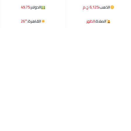
الذهب:
6,125 ج.م
الدولار:
49.75
الصلاة:
الظهر
القاهرة:
26°