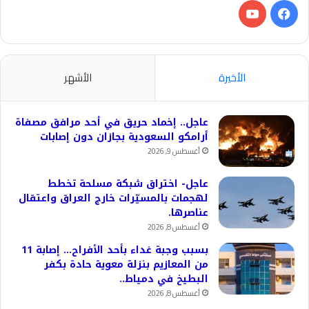
فيسبوك
‫YouTube
الأخيرة
الأشهر
عاجل.. إخماد حريق في أحد مرافق مصفاة
أرامكو السعودية بجازان دون إصابات
أغسطس 9, 2026
عاجل- اختراق شبكة مسلحة تخطط
لهجمات بالمسيّرات خارج العراق واعتقال
عناصرها.
أغسطس 8, 2026
بسبب وجبة غداء بأحد الأفراح… إصابة 11
من المعازيم بنزلة معوية حادة بكفر
البطيخ في دمياط..
أغسطس 8, 2026