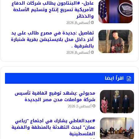
عاجل- #البنتاجون يطالب شركات الدفاع
الأمريكية تسريع إنتاج وتسليم الأسلحة
والذخائر
أغسطس 8, 2026
تفاصيل :جديدة في مصرع طالب على يد
آخر داخل محل بلايستيشن بقرية شنبارة
بالشرقية .
أغسطس 8, 2026
اقرأ ايضا
مدبولي :يشهد توقيع اتفاقية تأسيس
شركة مواصلات مدن مصر الجديدة
أغسطس 5, 2026
#عبدالعاطي يشارك في اجتماع “رباعي
عمان” لبحث التهدئة بالمنطقة والقضية
الفلسطينية