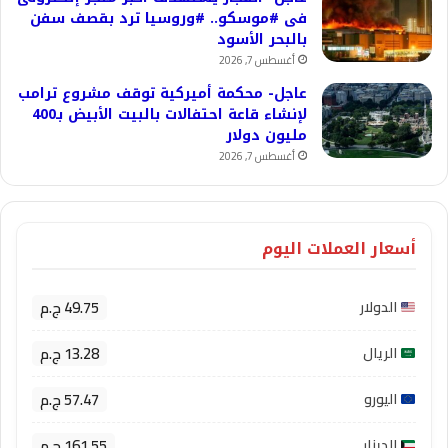
فى #موسكو.. #وروسيا ترد بقصف سفن
بالبحر الأسود
أغسطس 7, 2026
عاجل- محكمة أميركية توقف مشروع ترامب
لإنشاء قاعة احتفالات بالبيت الأبيض بـ400
مليون دولار
أغسطس 7, 2026
أسعار العملات اليوم
49.75 ج.م
الدولار
13.28 ج.م
الريال
57.47 ج.م
اليورو
161.55 ج.م
الدينار