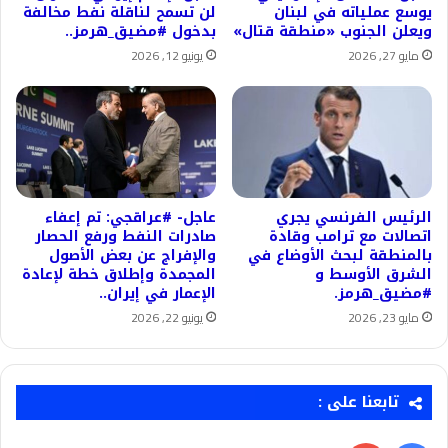
يوسع عملياته في لبنان
لن تسمح لناقلة نفط مخالفة
ويعلن الجنوب «منطقة قتال»
بدخول #مضيق_هرمز..
مايو 27, 2026
يونيو 12, 2026
الرئيس الفرنسي يجري
عاجل- #عراقجي: تم إعفاء
اتصالات مع ترامب وقادة
صادرات النفط ورفع الحصار
بالمنطقة لبحث الأوضاع في
والإفراج عن بعض الأصول
الشرق الأوسط و
المجمدة وإطلاق خطة لإعادة
#مضيق_هرمز.
الإعمار في إيران..
مايو 23, 2026
يونيو 22, 2026
تابعنا على :