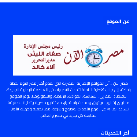
عن الموقع
مصر الان .. أبرز المواقع الإخبارية المصرية التي تقدم أخبار مصر اليوم لحظة
بلحظة، إلى جانب تغطية شاملة لأحدث التطورات في العاصمة الإدارية الجديدة،
الاقتصاد المصري، السياسة، الحوادث، الرياضة، والتكنولوجيا. يوفر الموقع
محتوى إخباري موثوق ومحدث باستمرار، مع تقارير حصرية وتحليلات دقيقة
تساعد القارئ على فهم الأحداث بوضوح وسرعة، مما يجعله وجهتك الأولى
لمتابعة كل جديد في مصر والعالم.
أخر التحديثات