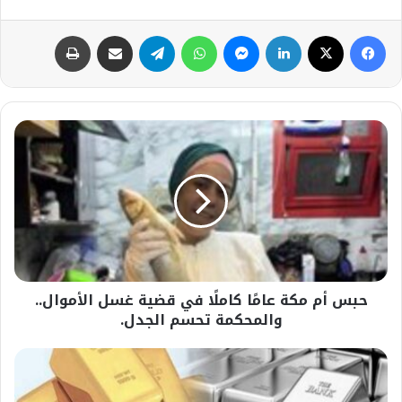
فيسبوك
‫X
لينكدإن
ماسنجر
واتساب
تيلقرام
مشاركة عبر البريد
طباعة
حبس
أم
مكة
عامًا
كاملًا
في
قضية
غسل
الأموال..
حبس أم مكة عامًا كاملًا في قضية غسل الأموال..
والمحكمة
تحسم
والمحكمة تحسم الجدل.
الجدل.
مستند:بدءًا
من
يوليو