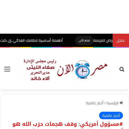
عاجل
أمراض المزمنة
أطعمة أساسية لنظامك الغذائي..إن كنت مصابًا بال
مصر الآن
بحث عن
الق
الرئيسية
/
أخبار عالمية
أخبار عالمية
#مسؤول أمريكي: وقف هجمات حزب الله هو