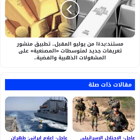
المقبل..
تطبيق
منشور
تعريفات
جديد
لمتوسطات
مستند:بدءًا من يوليو المقبل.. تطبيق منشور
«المصنعية»
على
تعريفات جديد لمتوسطات «المصنعية» على
المشغولات
المشغولات الذهبية والفضية..
الذهبية
والفضية..
مقالات ذات صلة
عاجل- الاحتلال الإسرائيلي
عاجل- إعلام إيراني: طهران