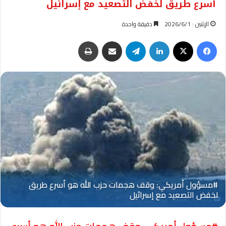
أسرع طريق لخفض التصعيد مع إسرائيل
الإثنين : 2026/6/1
دقيقة واحدة
فيسبوك
‫X
لينكدإن
تيلقرام
مشاركة عبر البريد
طباعة
Oplus_131072