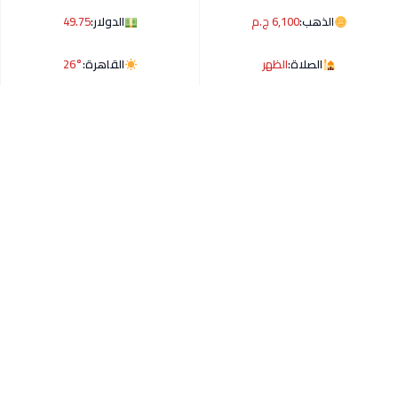
الذهب:
6,100 ج.م
الدولار:
49.75
الصلاة:
الظهر
القاهرة:
26°