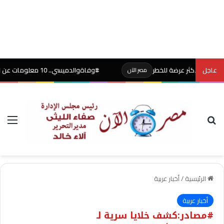
عاجل
لأكثر عرضة للخطر
#وفاةوالدميسي.. 10 معلومات عن الأب “خورخي” الذي مهد الطريق للأسطورة
مصر الآن
بحث عن
الق
الرئيسية
/
أخبار عربية
أخبار عربية
#مصادر:كشف خلايا سرية لـ