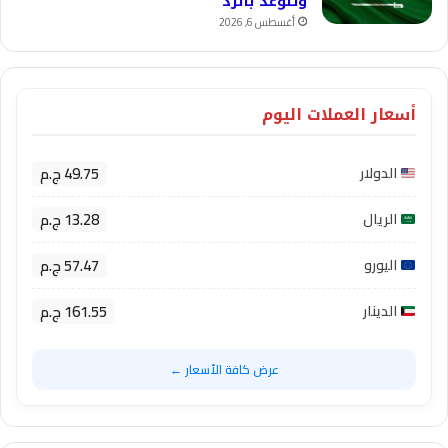
وتتوعد بالرد
أغسطس 6, 2026
أسعار العملات اليوم
49.75 ج.م
الدولار
13.28 ج.م
الريال
57.47 ج.م
اليورو
161.55 ج.م
الدينار
عرض كافة الأسعار ←