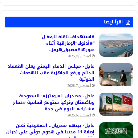
اقرأ ايضا
#استهداف ناقلة تابعة ل
“#أدنوك”الإماراتية أثناء
عبورها#مضيق_هرمز..
أغسطس 8, 2026
عاجل- مجلس الدفاع اليمني يعلن الانعقاد
الدائم ورفع الجاهزية عقب الهجمات
الحوثية
أغسطس 7, 2026
عاجل- مصدران لـ«رويترز»: السعودية
وباكستان وتركيا ستوقع اتفاقية «دفاع
مشترك» اليوم في جدة.
أغسطس 6, 2026
عاجل- بينهم مصريان.. السعودية تعلن
إصابة 11 مدنيا في هجوم حوثي على نجران