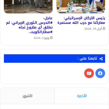
رئيس الأركان الإسرائيلي:
عاجل-
معاركنا مع حزب الله مستمرة
#الحرس_الثوري_الإيراني: لم
نطلق أى صاروخ تجاه
أبريل 19, 2026
#مطارالكويت..
يونيو 3, 2026
تابعنا على :
فيسبوك
‫YouTube
الأخيرة
الأشهر