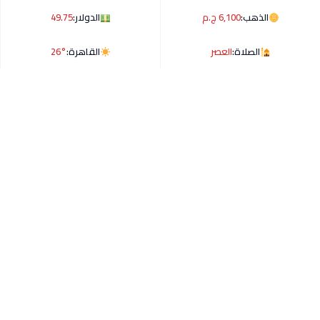
الذهب:
6,100 ج.م
الدولار:
49.75
الصلاة:
العصر
القاهرة:
26°