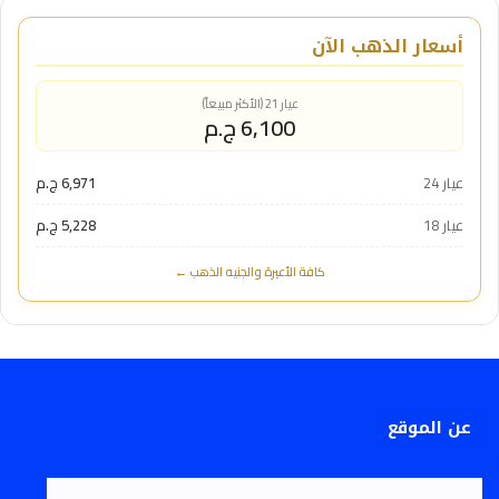
أسعار الذهب الآن
عيار 21 (الأكثر مبيعاً)
6,100 ج.م
عيار 24
6,971 ج.م
عيار 18
5,228 ج.م
كافة الأعيرة والجنيه الذهب ←
عن الموقع