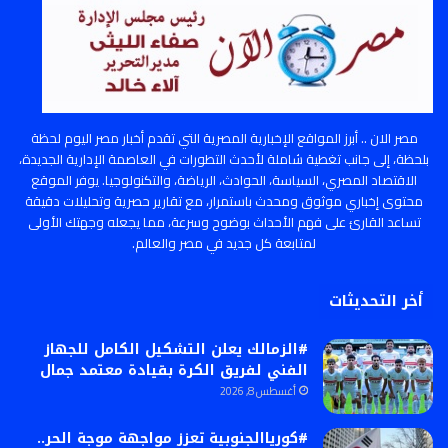
مصر الان .. أبرز المواقع الإخبارية المصرية التي تقدم أخبار مصر اليوم لحظة
بلحظة، إلى جانب تغطية شاملة لأحدث التطورات في العاصمة الإدارية الجديدة،
الاقتصاد المصري، السياسة، الحوادث، الرياضة، والتكنولوجيا. يوفر الموقع
محتوى إخباري موثوق ومحدث باستمرار، مع تقارير حصرية وتحليلات دقيقة
تساعد القارئ على فهم الأحداث بوضوح وسرعة، مما يجعله وجهتك الأولى
لمتابعة كل جديد في مصر والعالم.
أخر التحديثات
#الزمالك يعلن التشكيل الكامل للجهاز
الفني لفريق الكرة بقيادة معتمد جمال
أغسطس 8, 2026
#كورياالجنوبية تعزز مواجهة موجة الحر..