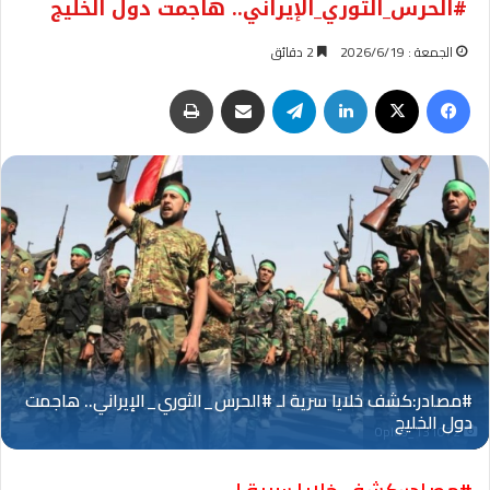
#الحرس_الثوري_الإيراني.. هاجمت دول الخليج
الجمعة : 2026/6/19
2 دقائق
فيسبوك
‫X
لينكدإن
تيلقرام
مشاركة عبر البريد
طباعة
Oplus_131072