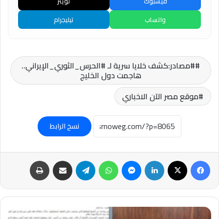
فيسبوك
تويتر
واتساب
تيليجرام
#مصادر:كشف خلايا سرية لـ #الحرس_الثوري_الإيراني..
هاجمت دول الخليج
موقع مصر الآن الاخباري
نسخ الرابط
فيسبوك
‫X
لينكدإن
ماسنجر
واتساب
تيلقرام
مشاركة عبر البريد
طباعة
الأمن