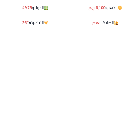
الذهب:
6,100 ج.م
الدولار:
49.75
الصلاة:
العصر
القاهرة:
26°