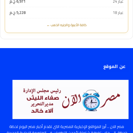
عيار 24
6,971 ج.م
عيار 18
5,228 ج.م
كافة الأعيرة والجنيه الذهب ←
عن الموقع
مصر الان .. أبرز المواقع الإخبارية المصرية التي تقدم أخبار مصر اليوم لحظة
بلحظة، إلى جانب تغطية شاملة لأحدث التطورات في العاصمة الإدارية الجديدة،