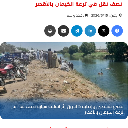
نصف نقل في ترعة الكيمان بالأقصر
الإثنين : 2026/6/15
دقيقة واحدة
فيسبوك
‫X
لينكدإن
تيلقرام
مشاركة عبر البريد
طباعة
Oplus_131072