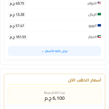
49.75 ج.م
الدولار
13.28 ج.م
الريال
57.47 ج.م
اليورو
161.55 ج.م
الدينار
عرض كافة الأسعار ←
أسعار الذهب الآن
عيار 21 (الأكثر مبيعاً)
6,100 ج.م