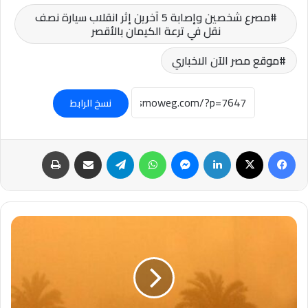
مصرع شخصين وإصابة 5 آخرين إثر انقلاب سيارة نصف
نقل في ترعة الكيمان بالأقصر
موقع مصر الآن الاخباري
نسخ الرابط
فيسبوك
‫X
لينكدإن
ماسنجر
واتساب
تيلقرام
مشاركة عبر البريد
طباعة
#الأرصاد:
مصر
تتعرض
لرمال
وأتربة
منقولة