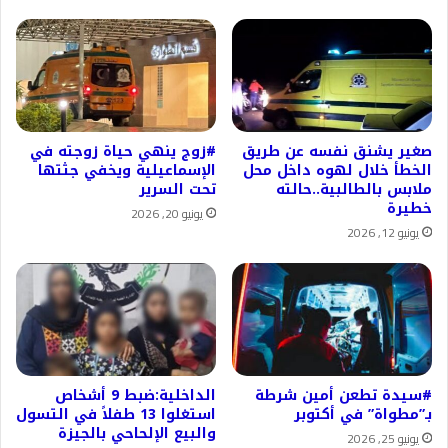
صغير يشنق نفسه عن طريق
#زوج ينهي حياة زوجته في
الخطأ خلال لهوه داخل محل
الإسماعيلية ويخفي جثتها
ملابس بالطالبية..حالته
تحت السرير
خطيرة
يونيو 20, 2026
يونيو 12, 2026
#سيدة تطعن أمين شرطة
الداخلية:ضبط 9 أشخاص
بـ”مطواة” في أكتوبر
استغلوا 13 طفلاً في التسول
والبيع الإلحاحي بالجيزة
يونيو 25, 2026