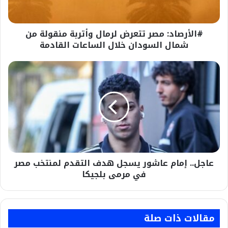
من
شمال
السودان
#الأرصاد: مصر تتعرض لرمال وأتربة منقولة من
خلال
الساعات
شمال السودان خلال الساعات القادمة
القادمة
عاجل..
إمام
عاشور
يسجل
هدف
التقدم
لمنتخب
مصر
في
عاجل.. إمام عاشور يسجل هدف التقدم لمنتخب مصر
مرمى
بلجيكا
في مرمى بلجيكا
مقالات ذات صلة