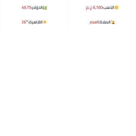
الذهب:
6,100 ج.م
الدولار:
49.75
الصلاة:
العصر
القاهرة:
26°