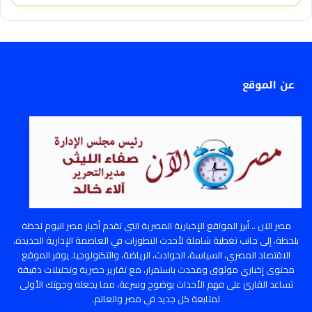
عن الموقع
مصر الان .. أبرز المواقع الإخبارية المصرية التي تقدم أخبار مصر اليوم لحظة
بلحظة، إلى جانب تغطية شاملة لأحدث التطورات في العاصمة الإدارية الجديدة،
الاقتصاد المصري، السياسة، الحوادث، الرياضة، والتكنولوجيا. يوفر الموقع
محتوى إخباري موثوق ومحدث باستمرار، مع تقارير حصرية وتحليلات دقيقة
تساعد القارئ على فهم الأحداث بوضوح وسرعة، مما يجعله وجهتك الأولى
لمتابعة كل جديد في مصر والعالم.