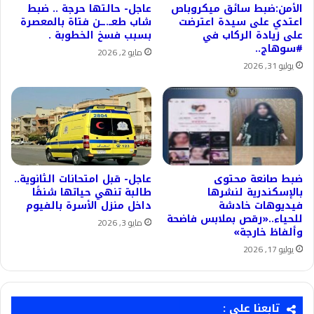
الأمن:ضبط سائق ميكروباص
عاجل- حالتها حرجة .. ضبط
اعتدي على سيدة اعترضت
شاب طعــ.ــن فتاة بالمعصرة
على زيادة الركاب في
بسبب فسخ الخطوبة .
#سوهاج..
مايو 2, 2026
يوليو 31, 2026
ضبط صانعة محتوى
عاجل- قبل امتحانات الثانوية..
بالإسكندرية لنشرها
طالبة تنهي حياتها شنقًا
فيديوهات خادشة
داخل منزل الأسرة بالفيوم
للحياء..«رقص بملابس فاضحة
مايو 3, 2026
وألفاظ خارجة»
يوليو 17, 2026
تابعنا على :