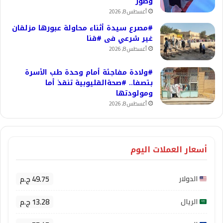
وصور
أغسطس 8, 2026
#مصرع سيدة أثناء محاولة عبورها مزلقان
غير شرعي فى #قنا
أغسطس 8, 2026
#ولادة مفاجئة أمام وحدة طب الأسرة
بتصفا.. #صحةالقليوبية تنقذ أما
ومولودتها
أغسطس 8, 2026
أسعار العملات اليوم
49.75 ج.م
الدولار
13.28 ج.م
الريال