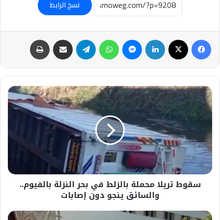
نسخ الرابط
فيسبوك
‫X
لينكدإن
ماسنجر
واتساب
تيلقرام
مشاركة عبر البريد
طباعة
سقوط
تريلا
محملة
بالزلط
في
بحر
النزلة
بالفيوم..
والسائق
سقوط تريلا محملة بالزلط في بحر النزلة بالفيوم..
ينجو
دون
والسائق ينجو دون إصابات
إصابات
#إصابة