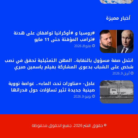
أخبار مميزة
#روسيا و #أوكرانيا توافقان على هدنة
#ترامب المؤقتة حتى 11 مايو
مايو 8, 2026
انتحل صفة مسؤول بالنقابة.. المهن التمثيلية تحقق في نصب
شخص على الشباب بدعوى المشاركة بفيلم ياسمين صبري
أبريل 9, 2026
عاجل- «مناورات تحت الماء».. غواصة نووية
صينية جديدة تثير تساؤلات حول قدراتها
يونيو 9, 2026
© حقوق النشر 2026، جميع الحقوق محفوظة