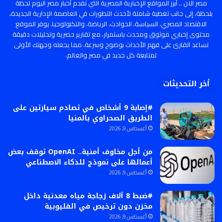
مصر الان .. أبرز المواقع الإخبارية المصرية التي تقدم أخبار مصر اليوم لحظة
بلحظة، إلى جانب تغطية شاملة لأحدث التطورات في العاصمة الإدارية الجديدة،
الاقتصاد المصري، السياسة، الحوادث، الرياضة، والتكنولوجيا. يوفر الموقع
محتوى إخباري موثوق ومحدث باستمرار، مع تقارير حصرية وتحليلات دقيقة
تساعد القارئ على فهم الأحداث بوضوح وسرعة، مما يجعله وجهتك الأولى
لمتابعة كل جديد في مصر والعالم.
أخر التحديثات
#إصابة 9 أشخاص في تصادم سيارتين على
الطريق الصحراوي بالمنيا
أغسطس 9, 2026
من أجل مخاوف أمنية.. OpenAI توقف بعض
أعمالها على نموذج للذكاء الاصطناعي
أغسطس 9, 2026
#ضبط 8 آلاف زجاجة مياه معدنية داخل
مخزن دون ترخيص في القليوبية
أغسطس 9, 2026