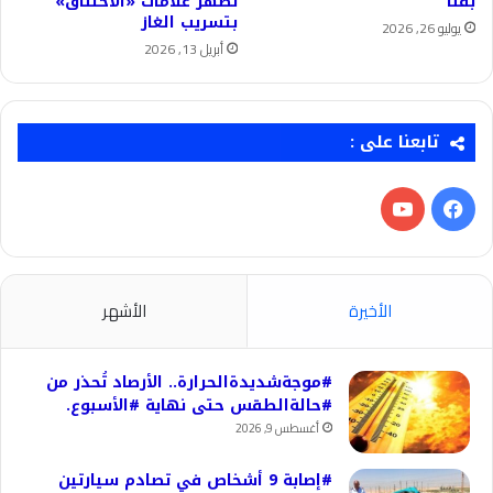
بقنا
تظهر علامات «الاختناق»
بتسريب الغاز
يوليو 26, 2026
أبريل 13, 2026
تابعنا على :
فيسبوك
‫YouTube
الأخيرة
الأشهر
#موجةشديدةالحرارة.. الأرصاد تُحذر من
#حالةالطقس حتى نهاية #الأسبوع.
أغسطس 9, 2026
#إصابة 9 أشخاص في تصادم سيارتين