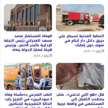
الحماية المدنية تسيطر على
#وفاة المستشار محمد
حريق داخل دار أيتام في
مسعد الفخراني رئيس النيابة
منوف دون إصابات
الإدارية بالبحر الأحمر.. ورئيس
هيئة قضايا الدولة ينعاه
يوليو 17, 2026
يوليو 2, 2026
قال «هو اللي لدغني».. شاب
الطب الشرعي بـ«مأساة وفاة
يصطحب الثعبان إلى
3 سودانيين» في الشيخ زايد:
المستشفى في واقعة غريبة
الحالة التشريحية للجثامين