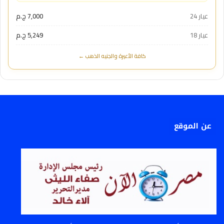
عيار 24
7,000 ج.م
عيار 18
5,249 ج.م
كافة الأعيرة والجنيه الذهب ←
عن الموقع