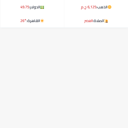
الذهب:
6,125 ج.م
الدولار:
49.75
الصلاة:
العصر
القاهرة:
26°