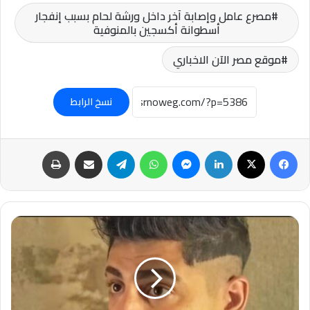
مصرع عامل وإصابة آخر داخل ورشة لحام بسبب إنفجار
أسطوانة أكسجين بالمنوفية
موقع مصر الآن الاخباري
نسخ الرابط
فيسبوك
‫X
لينكدإن
ماسنجر
واتساب
تيلقرام
مشاركة عبر البريد
طباعة
عاجل-
الأعلى
للإعلام
يقرر
حجب
حسابات
«كروان