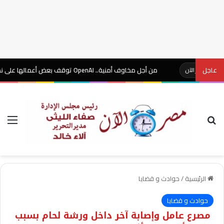
عاجل
من أجل مخاوف أمنية.. OpenAI توقف بعض أعمالها على نموذج للذكاء الاصطناعي
ر الآن
بحث عن
الق
الرئيسية
/
حوادث و قضايا
حوادث و قضايا
مصرع عامل وإصابة آخر داخل ورشة لحام بسبب