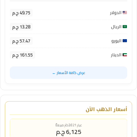
49.75 ج.م
الدولار
13.28 ج.م
الريال
57.47 ج.م
اليورو
161.55 ج.م
الدينار
عرض كافة الأسعار ←
أسعار الذهب الآن
عيار 21 (الأكثر مبيعاً)
6,125 ج.م