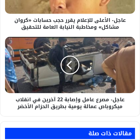
مشاكل»
ومخاطبة
عاجل- الأعلى للإعلام يقرر حجب حسابات «كروان
النيابة
العامة
مشاكل» ومخاطبة النيابة العامة للتحقيق
للتحقيق
عاجل-
مصرع
عامل
وإصابة
22
آخرين
في
انقلاب
ميكروباص
عاجل- مصرع عامل وإصابة 22 آخرين في انقلاب
عمالة
يومية
ميكروباص عمالة يومية بطريق الحزام الأخضر
بطريق
الحزام
الأخضر
مقالات ذات صلة