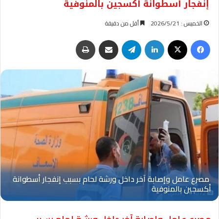
إنفجار أسطوانة أكسجين بالمنوفية
الخميس : 2026/5/21
أقل من دقيقة
فيسبوك
‫X
لينكدإن
تيلقرام
مشاركة عبر البريد
طباعة
Oplus_131072