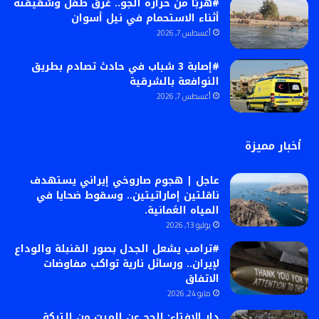
#هربًا من حرارة الجو.. غرق طفل وشقيقته
أثناء الاستحمام في نيل أسوان
أغسطس 7, 2026
#إصابة 3 شباب في حادث تصادم بطريق
النوافعة بالشرقية
أغسطس 7, 2026
أخبار مميزة
عاجل | هجوم صاروخي إيراني يستهدف
ناقلتين إماراتيتين.. وسقوط ضحايا في
المياه العُمانية.
يوليو 13, 2026
#ترامب يشعل الجدل بصور القنبلة والوداع
لإيران.. ورسائل نارية تواكب مفاوضات
الاتفاق
مايو 24, 2026
دار الإفتاء: الحج عن الميت من التركة