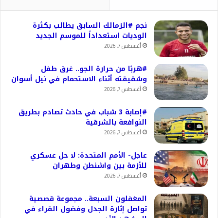
نجم #الزمالك السابق يطالب بكثرة
الوديات استعداداً للموسم الجديد
أغسطس 7, 2026
#هربًا من حرارة الجو.. غرق طفل
وشقيقته أثناء الاستحمام في نيل أسوان
أغسطس 7, 2026
#إصابة 3 شباب في حادث تصادم بطريق
النوافعة بالشرقية
أغسطس 7, 2026
عاجل- الأمم المتحدة: لا حل عسكري
للأزمة بين واشنطن وطهران
أغسطس 7, 2026
المغفلون السبعة.. مجموعة قصصية
تواصل إثارة الجدل وفضول القراء في