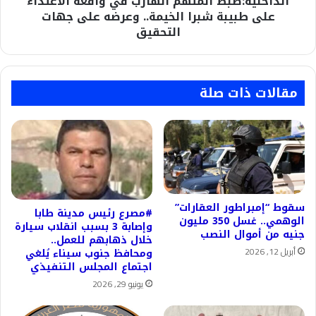
الداخلية:ضبط المتهم الهارب في واقعة الاعتداء
وعرضه
على طبيبة شبرا الخيمة.. وعرضه على جهات
على
التحقيق
جهات
التحقيق
مقالات ذات صلة
سقوط “إمبراطور العقارات”
#مصرع رئيس مدينة طابا
الوهمي.. غسل 350 مليون
وإصابة 3 بسبب انقلاب سيارة
جنيه من أموال النصب
خلال ذهابهم للعمل..
أبريل 12, 2026
ومحافظ جنوب سيناء يُلغي
اجتماع المجلس التنفيذي
يونيو 29, 2026