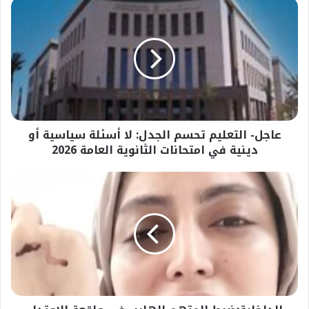
عاجل-
التعليم
تحسم
الجدل:
لا
أسئلة
سياسية
أو
دينية
عاجل- التعليم تحسم الجدل: لا أسئلة سياسية أو
في
امتحانات
دينية في امتحانات الثانوية العامة 2026
الثانوية
العامة
الداخلية:ضبط
2026
المتهم
الهارب
في
واقعة
الاعتداء
على
طبيبة
شبرا
الخيمة..