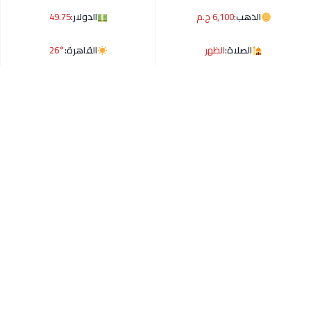
الذهب:
6,100 ج.م
الدولار:
49.75
الصلاة:
الظهر
القاهرة:
26°