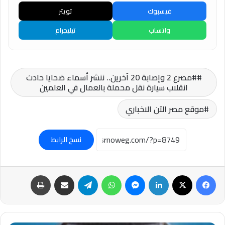
فيسبوك
تويتر
واتساب
تيليجرام
#مصرع 2 وإصابة 20 آخرين.. ننشر أسماء ضحايا حادث
انقلاب سيارة نقل محملة بالعمال في العلمين
موقع مصر الآن الاخباري
نسخ الرابط
فيسبوك
‫X
لينكدإن
ماسنجر
واتساب
تيلقرام
مشاركة عبر البريد
طباعة