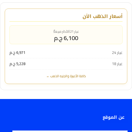
أسعار الذهب الآن
عيار 21 (الأكثر مبيعاً)
6,100 ج.م
عيار 24
6,971 ج.م
عيار 18
5,228 ج.م
كافة الأعيرة والجنيه الذهب ←
عن الموقع