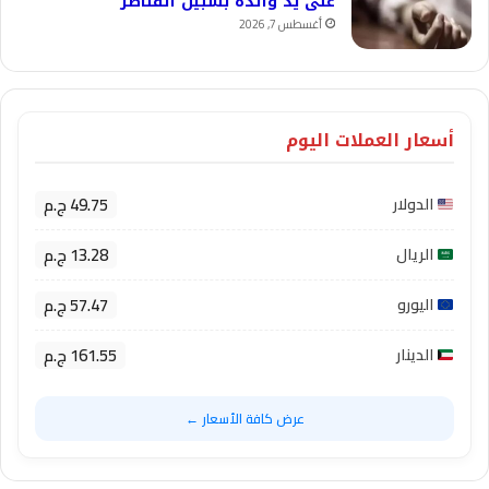
على يد والده بشبين القناطر
أغسطس 7, 2026
أسعار العملات اليوم
49.75 ج.م
الدولار
13.28 ج.م
الريال
57.47 ج.م
اليورو
161.55 ج.م
الدينار
عرض كافة الأسعار ←