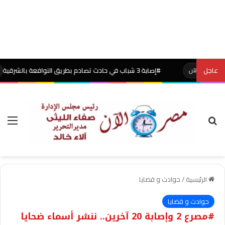
عاجل
#إصابة 3 شباب في حادث تصادم بطريق النوافعة بالشرقية
لآن
مصر الآن
بحث عن
الق
الرئيسية
/
حوادث و قضايا
حوادث و قضايا
#مصرع 2 وإصابة 20 آخرين.. ننشر أسماء ضحايا