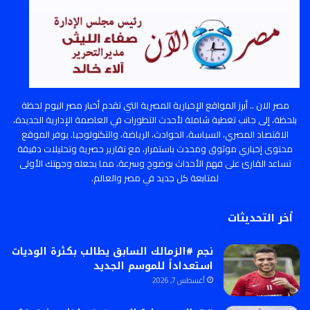
مصر الان .. أبرز المواقع الإخبارية المصرية التي تقدم أخبار مصر اليوم لحظة
بلحظة، إلى جانب تغطية شاملة لأحدث التطورات في العاصمة الإدارية الجديدة،
الاقتصاد المصري، السياسة، الحوادث، الرياضة، والتكنولوجيا. يوفر الموقع
محتوى إخباري موثوق ومحدث باستمرار، مع تقارير حصرية وتحليلات دقيقة
تساعد القارئ على فهم الأحداث بوضوح وسرعة، مما يجعله وجهتك الأولى
لمتابعة كل جديد في مصر والعالم.
أخر التحديثات
نجم #الزمالك السابق يطالب بكثرة الوديات
استعداداً للموسم الجديد
أغسطس 7, 2026