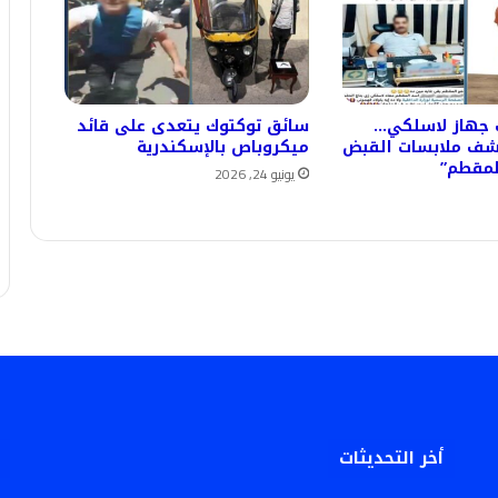
 جهاز لاسلكي…
سائق توكتوك يتعدى على قائد
كشف ملابسات القبض
ميكروباص بالإسكندرية
لمقطم”
يونيو 24, 2026
أخر التحديثات