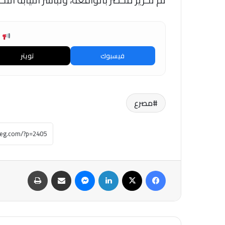
ش
فيسبوك
تويتر
مصرع
فيسبوك
‫X
لينكدإن
ماسنجر
مشاركة عبر البريد
طباعة