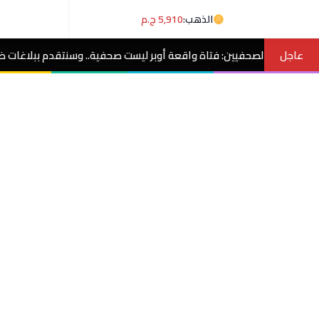
الذهب:
5,910 ج.م
عاجل
فتاة واقعة أوبر ليست صحفية.. وسنتقدم ببلاغات ضد منتحلي الصفة
مصر 