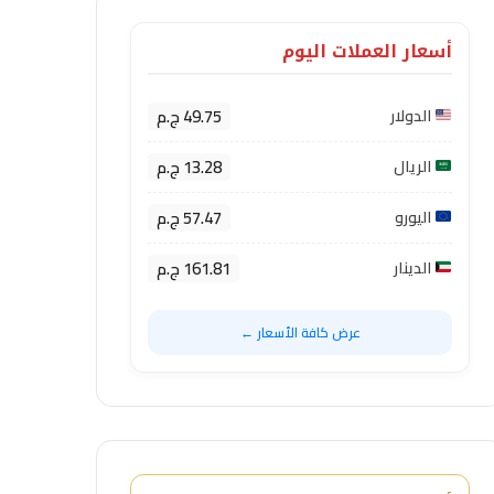
أسعار العملات اليوم
49.75 ج.م
الدولار
13.28 ج.م
الريال
57.47 ج.م
اليورو
161.81 ج.م
الدينار
عرض كافة الأسعار ←