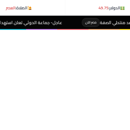
الدولار:
49.75
الصلاة:
العصر
عاجل- جماعة الحوثي تعلن استهداف ناقلة نفط سعودية 
الآن