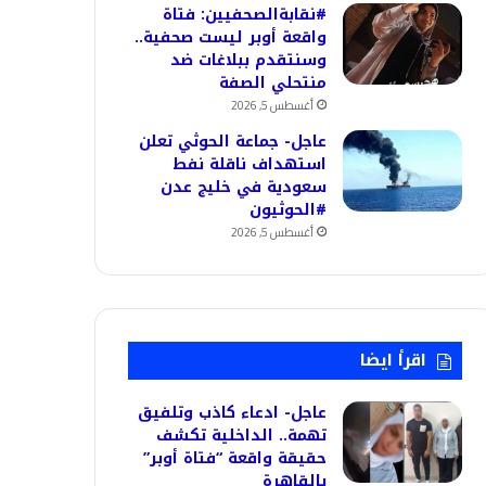
#نقابةالصحفيين: فتاة
واقعة أوبر ليست صحفية..
وسنتقدم ببلاغات ضد
منتحلي الصفة
أغسطس 5, 2026
عاجل- جماعة الحوثي تعلن
استهداف ناقلة نفط
سعودية في خليج عدن
#الحوثيون
أغسطس 5, 2026
اقرأ ايضا
عاجل- ادعاء كاذب وتلفيق
تهمة.. الداخلية تكشف
حقيقة واقعة “فتاة أوبر”
بالقاهرة