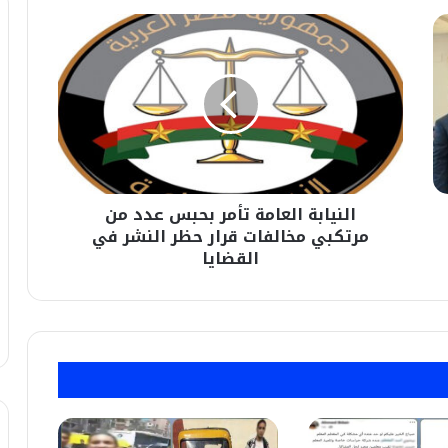
النيابة
العامة
تأمر
بحبس
عدد
من
مرتكبي
مخالفات
قرار
النيابة العامة تأمر بحبس عدد من
حظر
النشر
مرتكبي مخالفات قرار حظر النشر في
في
القضايا
القضايا