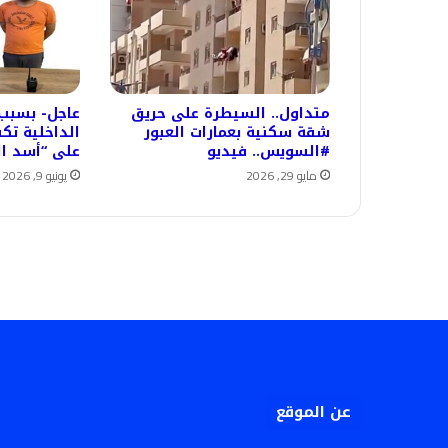
متداول.. السيطرة على حريق
عاجل- بسبب
شقة سكنية بعمارات العبور
الداخلية ت
#السويس.. فيديو
على “أسد ا
مايو 29, 2026
يونيو 9, 2026
عن الموقع