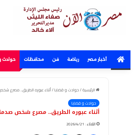
Home
أخبار مصر
رياضة
فن
محافظات
حوادث و
الرئيسية
/
حوادث و قضايا
/
أثناء عبوره الطريق.. مصرع شخص
حوادث و قضايا
أثناء عبوره الطريق.. مصرع شخص صدمته
الثلاثاء : 2026/4/21
فيسبوك
‫X
لينكدإن
مشاركة عبر البريد
طباعة