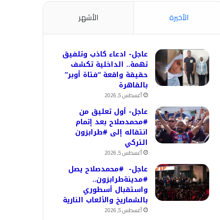
الأخيرة
الأشهر
عاجل- ادعاء كاذب وتلفيق
تهمة.. الداخلية تكشف
حقيقة واقعة “فتاة أوبر”
بالقاهرة
أغسطس 5, 2026
عاجل- أول تعليق من
#محمدصلاح بعد إتمام
انتقاله إلى #طرابزون
التركي
أغسطس 5, 2026
عاجل- #محمدصلاح يصل
#مدينةطرابزون..
واستقبال أسطوري
بالشماريخ والألعاب النارية
أغسطس 5, 2026